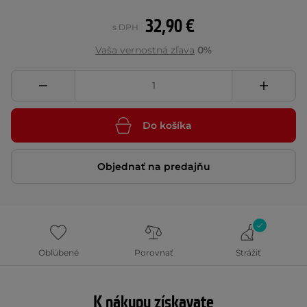
32,90 €
s DPH
Vaša vernostná zľava
0%
Do košíka
Objednať na predajňu
Obľúbené
Porovnať
Strážiť
K nákupu získavate