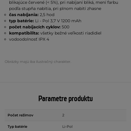
blikajúce červené
(< 5%), pri nabíjaní bliká, mení farbu
podľa stupňa nabitia, pri plnom nabití zhasne
čas nabíjania:
2,5 hod
typ batérie:
Li - Pol 3,7 V 1200 mAh
počet nabíjacích cyklov:
500
kompatibilita:
všetky bežné veľkosti riadidiel
vodoodolnosť IPX 4
Obrázky majú iba ilustračný charakter.
Parametre produktu
Počet režimov
2
Typ batérie
Li-Pol