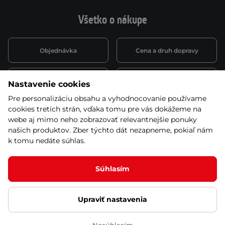
Všetko o nákupe
Objednávka
Cena a druh dopravy
Spôsob platby
Vernostný systém
Nastavenie cookies
Pre personalizáciu obsahu a vyhodnocovanie používame
cookies tretích strán, vďaka tomu pre vás dokážeme na
Montáž a servis
Reklamácie a záruka
webe aj mimo neho zobrazovať relevantnejšie ponuky
našich produktov. Zber týchto dát nezapneme, pokiaľ nám
k tomu nedáte súhlas.
Kariéra
Obchodné podmienky
Súhlasím
Upraviť nastavenia
© 2026 Stores inSPORTline SK, s.r.o. Všetky práva vyhradené
Ochrana osobných údajov
Nastavenie cookies