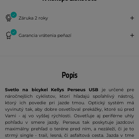
Záruka 2 roky
Garancia vrátenia peňazí
Popis
Svetlo na bicykel Kellys Perseus USB
je určené pre
náročnejších cyklistov, ktorí hľadajú spoľahlivý nástroj,
ktorý ich povedie pri jazde tmou. Optický systém má
vyvinutý tak, aby dobre osvetľoval prekážky, ktoré sú pred
Vami - aj vo vyššej rýchlosti. Osvetľuje aj periférne uhly
pohľadu v smere jazdy. Perseus tak poskytuje jazdcovi
maximálny prehľad o teréne pred ním, a nezáleží, či je to
strmý single - trail, lesná, či asfaltová cesta. Jazda v tme