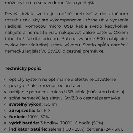
môže byť preto sebavedomejšia a rýchlejšia.
Pevný držiak svetla je možné aretovať v dostatočnom
rozsahu tak, aby ste vykompenzovali rôzne uhly vyosenia
riadidiel. Pomocou micro USB kábla svetlo kedykoľvek
nabijete a nemusíte viac nakupovať ďalšie batérie. Okrem
toho tiež šetríte prírodu. Batéria zvládne 500 nabíjacích
cyklov bez viditeľnej straty výkonu. Svetlo spĺňa náročnú
nemeckú legislatívu StVZO o cestnej premávke.
Technický popis:
optický systém na optimálne a efektívne osvetlenie
pevný držiak s možnosťou aretácie
nabíjanie pomocou micro USB kábla (súčasťou balenia)
spĺňa nemeckú legislatívu StVZO o cestnej premávke
svetelný výkon:
130 lm
zdroj svetla:
1x LED
funkcie:
100%, 50%
výdrž batérie:
3 hodiny (100%), 6 hodín (50%)
indikátor batérie:
zelená (100 - 25%), červená (24 - 5%),