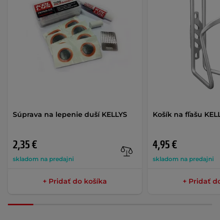
Súprava na lepenie duší KELLYS
Košík na fľašu KEL
2,35 €
4,95 €
skladom na predajni
skladom na predajni
+ Pridať do košíka
+ Pridať d