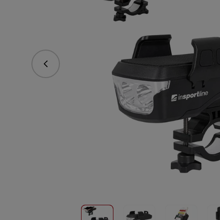
Predchádzajúce