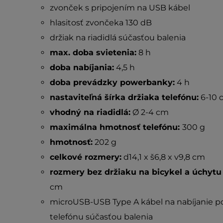
zvonček s pripojením na USB kábel
hlasitosť zvončeka 130 dB
držiak na riadidlá súčasťou balenia
max. doba svietenia:
8 h
doba nabíjania:
4,5 h
doba prevádzky powerbanky:
4 h
nastaviteľná šírka držiaka telefónu:
6-10 
vhodný na riadidlá:
Ø 2-4 cm
maximálna hmotnosť telefónu:
300 g
hmotnosť:
202 g
celkové rozmery:
d14,1 x š6,8 x v9,8 cm
rozmery bez držiaku na bicykel a úchytu 
cm
microUSB-USB Type A kábel na nabíjanie 
telefónu súčasťou balenia