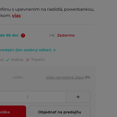
lefónu s upevnením na riadidlá, powerbankou,
čekom.
viac
 do 90 dní
1 €
Zadarmo
redajni (len osobný odber)
va
Košice
Trenčín
Vaša vernostná zľava
0%
s DPH
ošíka
Objednať na predajňu