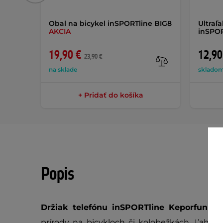
Obal na bicykel inSPORTline BIG8
Ultraľ
AKCIA
inSPOR
19,90 €
12,90
23,90 €
na sklade
skladom
+ Pridať do košíka
Popis
Držiak telefónu inSPORTline Keporfun 
prírody na bicykloch či kolobežkách. Ľahko