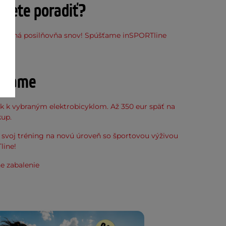
ujete poradiť?
stupná posilňovňa snov! Spúšťame inSPORTline
ňu
účame
k k vybraným elektrobicyklom. Až 350 eur späť na
kup.
svoj tréning na novú úroveň so športovou výživou
line!
e zabalenie