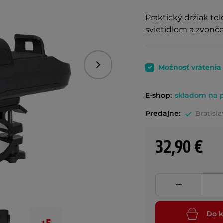
Praktický držiak te
svietidlom a zvon
Možnosť vrátenia
Nasledujúce
E-shop:
skladom na p
Predajne:
Bratisla
32,90 €
Do k