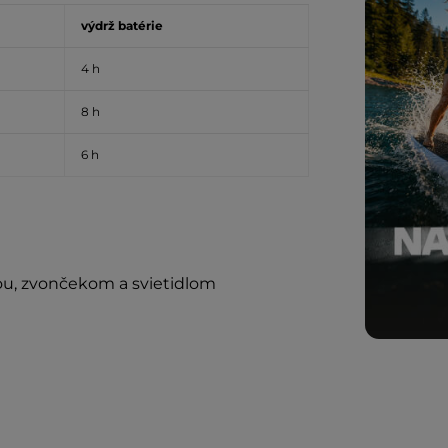
výdrž batérie
4 h
8 h
6 h
ou, zvončekom a svietidlom