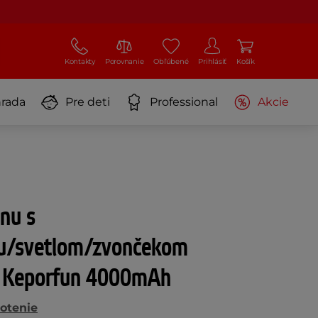
Kontakty
Porovnanie
Obľúbené
Prihlásiť
Košík
rada
Pre deti
Professional
Akcie
ónu s
u/svetlom/zvončekom
 Keporfun 4000mAh
otenie