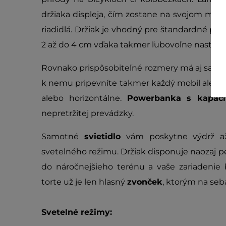
držiaka displeja, čím zostane na svojom mie
riadidlá. Držiak je vhodný pre štandardné prie
2 až do 4 cm vďaka takmer ľubovoľne nasta
Rovnako prispôsobiteľné rozmery má aj samotn
k nemu pripevníte takmer každý mobil alebo in
alebo horizontálne.
Powerbanka s kapac
nepretržitej prevádzky.
Samotné
svietidlo
vám poskytne výdrž až
svetelného režimu. Držiak disponuje naozaj p
do náročnejšieho terénu a vaše zariadenie
torte už je len hlasný
zvonček
, ktorým na seb
Svetelné režimy: