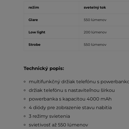
režim
svetelný tok
Glare
550 lúmenov
Low light
200 lúmenov
Strobe
550 lúmenov
Technický popis:
multifunkčný držiak telefónu s powerbank
držiak telefónu s nastaviteľnou šírkou
powerbanka s kapacitou 4000 mAh
4 diódy pre zobrazenie stavu nabitia
3 režimy svietenia
svietivosť až 550 lúmenov