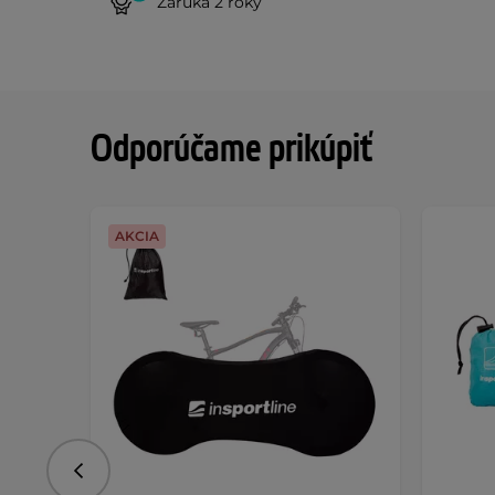
Záruka 2 roky
Odporúčame prikúpiť
AKCIA
Predchádzajúce