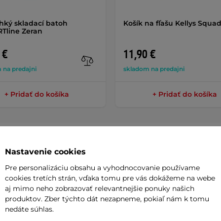
ahký skladací batoh
Košík na fľašu Kellys Squa
Tline Zeran
 €
11,90 €
 na predajni
skladom na predajni
+ Pridať do košíka
+ Pridať do košíka
Nastavenie cookies
Dokume
Pre personalizáciu obsahu a vyhodnocovanie používame
cookies tretích strán, vďaka tomu pre vás dokážeme na webe
aj mimo neho zobrazovať relevantnejšie ponuky našich
Návod na
produktov. Zber týchto dát nezapneme, pokiaľ nám k tomu
4000mAh
plne vyžijete pri výletoch do
nedáte súhlas.
 primontujete držiak k spodnej strane