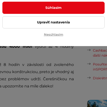
Potreb
ste a vy ho potom môžete pripevniť na
Súhlasím
mery riadidiel bicyklov a kolobežiek od
Vaša do
viteľnému mechanizmu.
požičov
Upraviť nastavenia
ý držiak na telefón(6 až 10 cm), preto
Nesúhlasím
Odpor
teligentné zariadenie, a to vertikálne
itou 4000 mAh
vydrží až 4 hodiny
Cashbac
ďalší ná
Posuňte 
 8 hodín v závislosti od zvoleného
inSPORT
evnou konštrukciou, preto je vhodný aj
Diskrétn
 bez problémov udrží. Čerešničkou na
a upozorníte na míle ďaleko!