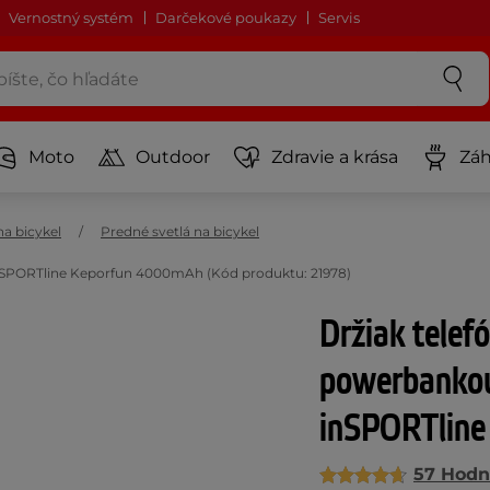
Vernostný systém
Darčekové poukazy
Servis
Moto
Outdoor
Zdravie a krása
Záh
na bicykel
Predné svetlá na bicykel
nSPORTline Keporfun 4000mAh (Kód produktu: 21978)
Držiak telef
powerbanko
inSPORTline
57 Hodn