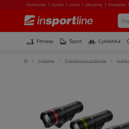
Požičovňa
Outlet
Inlive
Aktuality
Predajne
Fitness
Šport
Cyklistika
Cyklistika
Príslušenstvo na bicykel
Svetlá 