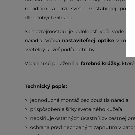
riadidlami a drží svetlo v stabilnej pol
dlhodobých vibrácií.
Samozrejmosťou je odolnosť voči vode a t
náradia. Vďaka
nastaviteľnej optike
v rozs
svetelný kužeľ podľa potreby.
V balení sú priložené aj
farebné krúžky,
ktoré
Technický popis:
jednoduchá montáž bez použitia náradia
prispôsobenie šírky svetelného kužeľa
neoslňuje ostatných účastníkov cestnej p
ochrana pred nechceným zapnutím v bato