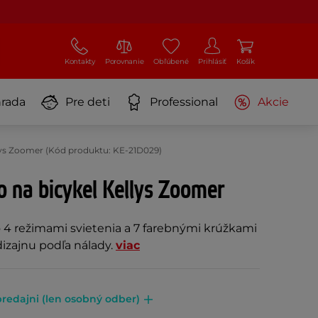
Kontakty
Porovnanie
Obľúbené
Prihlásiť
Košík
rada
Pre deti
Professional
Akcie
llys Zoomer (Kód produktu: KE-21D029)
o na bicykel Kellys Zoomer
o 4 režimami svietenia a 7 farebnými krúžkami
izajnu podľa nálady.
viac
redajni (len osobný odber)