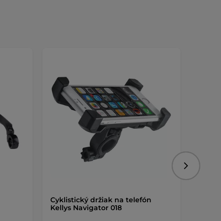
Nasledujú
Cyklistický držiak na telefón
Cyklis
Kellys Navigator 018
Rain