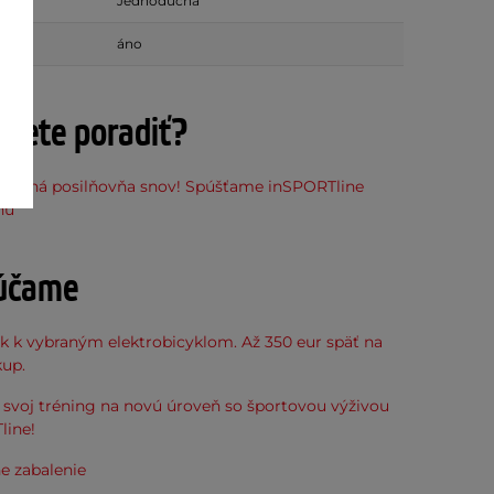
Jednoduchá
sť
áno
ujete poradiť?
stupná posilňovňa snov! Spúšťame inSPORTline
ňu
účame
k k vybraným elektrobicyklom. Až 350 eur späť na
kup.
svoj tréning na novú úroveň so športovou výživou
line!
e zabalenie