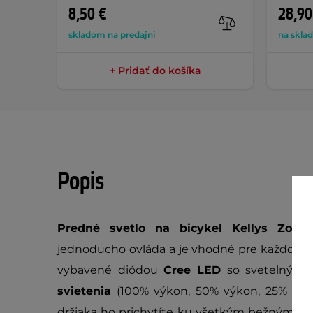
8,50 €
28,90
skladom na predajni
na skla
+ Pridať do košíka
Popis
Predné svetlo na bicykel Kellys Zoom
jednoducho ovláda a je vhodné pre každoden
vybavené diódou
Cree
LED
so svetelným
svietenia
(100% výkon, 50% výkon, 25% výko
držiaka ho prichytíte ku všetkým bežným ri