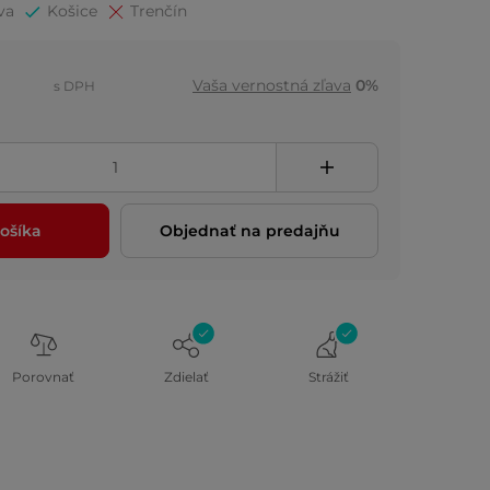
va
Košice
Trenčín
Vaša vernostná zľava
0%
s DPH
ošíka
Objednať na predajňu
Porovnať
Zdielať
Strážiť