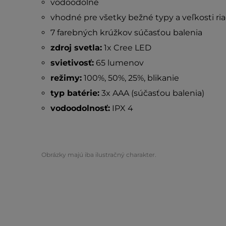
vodoodolné
vhodné pre všetky bežné typy a veľkosti ria
7 farebných krúžkov súčasťou balenia
zdroj svetla:
1x Cree LED
svietivosť:
65 lumenov
režimy:
100%, 50%, 25%, blikanie
typ batérie:
3x AAA (súčasťou balenia)
vodoodolnosť:
IPX 4
Obrázky majú iba ilustračný charakter.