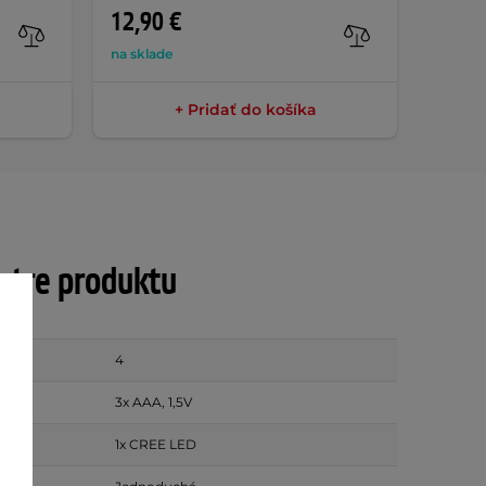
12,90 €
9,90 
na sklade
na skla
+ Pridať do košíka
tre produktu
mov
4
3x AAA, 1,5V
1x CREE LED