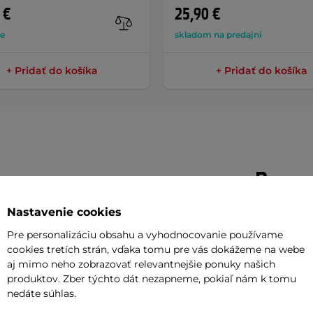
 €
25,90 €
de
skladom na predajni
+ Pridať do košíka
+ Pridať do košíka
Parame
Nastavenie cookies
er
je výkonné osvetlenie, ktoré sa
Počet reži
Pre personalizáciu obsahu a vyhodnocovanie používame
né využitie do mesta i mimo neho. Je
cookies tretích strán, vďaka tomu pre vás dokážeme na webe
Typ batérie
aj mimo neho zobrazovať relevantnejšie ponuky našich
 výkonom
65 lm
a ponúka
4 režimy
produktov. Zber týchto dát nezapneme, pokiaľ nám k tomu
Zdroj svetla
n a blikanie). Pomocou silikónového
nedáte súhlas.
adidlám. Remienok má tesný kontakt s