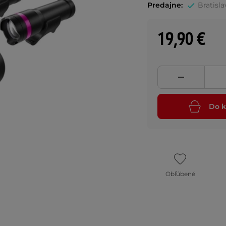
Predajne:
Bratisla
19,90 €
Do k
Obľúbené