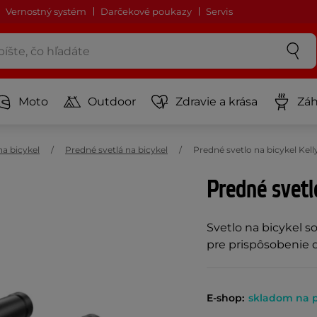
Vernostný systém
Darčekové poukazy
Servis
Moto
Outdoor
Zdravie a krása
Záh
na bicykel
Predné svetlá na bicykel
Predné svetlo na bicykel Ke
Predné svetl
Svetlo na bicykel s
pre prispôsobenie d
E-shop:
skladom na p