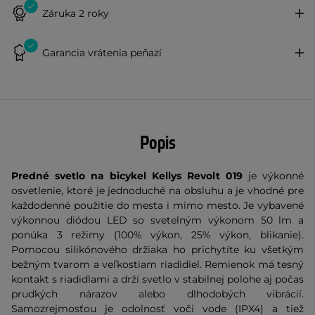
Záruka 2 roky
Garancia vrátenia peňazí
Popis
Predné svetlo na bicykel Kellys Revolt 019
je výkonné
osvetlenie, ktoré je jednoduché na obsluhu a je vhodné pre
každodenné použitie do mesta i mimo mesto. Je vybavené
výkonnou diódou LED so svetelným výkonom 50 lm a
ponúka 3 režimy (100% výkon, 25% výkon, blikanie).
Pomocou silikónového držiaka ho prichytíte ku všetkým
bežným tvarom a veľkostiam riadidiel. Remienok má tesný
kontakt s riadidlami a drží svetlo v stabilnej polohe aj počas
prudkých nárazov alebo dlhodobých vibrácií.
Samozrejmosťou je odolnosť voči vode (IPX4) a tiež