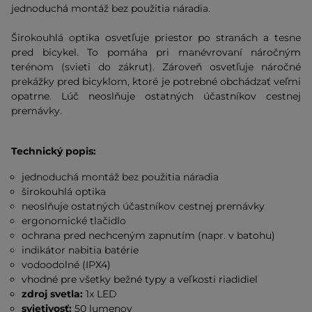
jednoduchá montáž bez použitia náradia.
Širokouhlá optika osvetľuje priestor po stranách a tesne
pred bicykel. To pomáha pri manévrovaní náročným
terénom (svieti do zákrut). Zároveň osvetľuje náročné
prekážky pred bicyklom, ktoré je potrebné obchádzať veľmi
opatrne. Lúč neoslňuje ostatných účastníkov cestnej
premávky.
Technický popis:
jednoduchá montáž bez použitia náradia
širokouhlá optika
neoslňuje ostatných účastníkov cestnej premávky
ergonomické tlačidlo
ochrana pred nechceným zapnutím (napr. v batohu)
indikátor nabitia batérie
vodoodolné (IPX4)
vhodné pre všetky bežné typy a veľkosti riadidiel
zdroj svetla:
1x LED
svietivosť:
50 lumenov