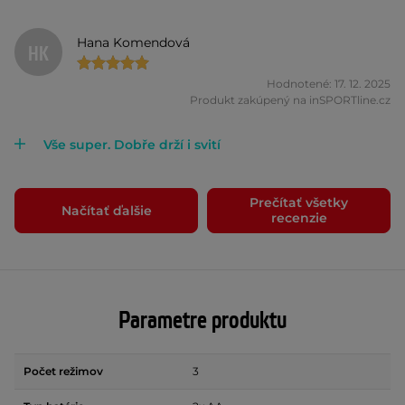
Hana Komendová
HK
Hodnotené: 17. 12. 2025
Produkt zakúpený na inSPORTline.cz
Vše super. Dobře drží i svití
Prečítať všetky
Načítať ďalšie
recenzie
Parametre produktu
Počet režimov
3