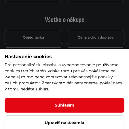
Všetko o nákupe
Objednávka
Cena a druh dopravy
Spôsob platby
Vernostný systém
Nastavenie cookies
Pre personalizáciu obsahu a vyhodnocovanie používame
cookies tretích strán, vďaka tomu pre vás dokážeme na
Montáž a servis
Reklamácie a záruka
webe aj mimo neho zobrazovať relevantnejšie ponuky
našich produktov. Zber týchto dát nezapneme, pokiaľ nám
k tomu nedáte súhlas.
Kariéra
Obchodné podmienky
Súhlasím
Upraviť nastavenia
© 2026 Stores inSPORTline SK, s.r.o. Všetky práva vyhradené