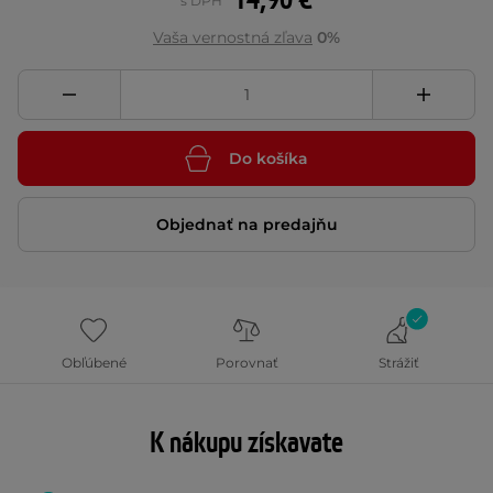
14,90 €
s DPH
Vaša vernostná zľava
0%
Do košíka
Objednať na predajňu
Obľúbené
Porovnať
Strážiť
K nákupu získavate