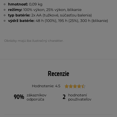
hmotnosť:
0,09 kg
režimy:
100% výkon, 25% výkon, blikanie
typ batérie:
2x AA (tužkové, súčasťou balenia)
výdrž batérie:
48 h (100%), 195 h (25%), 300 h (blikanie)
Obrázky majú iba ilustračný charakter.
Recenzie
Hodnotenie: 4.5
zákazníkov
hodnotení
90%
2
odporúča
používateľov