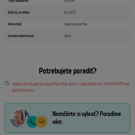
Typ batérie
2x AA
Zdroj svetla
1x LED
Montáž
Jednoduchá
Vodoodolnosť
áno
Potrebujete poradiť?
Vaša dostupná posilňovňa snov! Spúšťame inSPORTline
požičovňu
Nemôžete si vybrať? Poradíme
vám