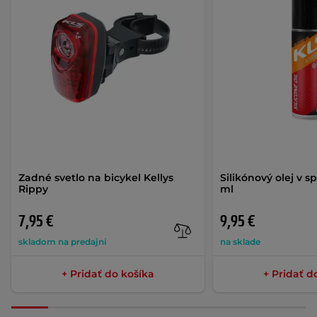
Zadné svetlo na bicykel Kellys
Silikónový olej v sp
Rippy
ml
7,95 €
9,95 €
skladom na predajni
na sklade
+ Pridať do košíka
+ Pridať d