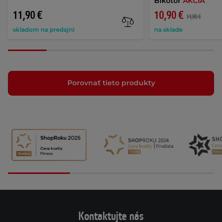
Bikotor
AKCIA
11,90 €
10,90 €
14,90 €
skladom na predajni
na sklade
Porovnať tieto produkty
Kontaktujte nás