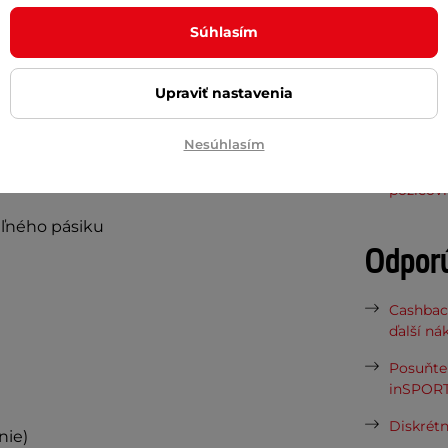
Montáž
ý je ohybný a príjemný na dotyk. Vďaka
Súhlasím
Vodoodolno
i a cyklistky môžu vybrať presne taký,
Upraviť nastavenia
Potreb
Nesúhlasím
Vaša do
požičov
ľného pásiku
Odpor
Cashbac
ďalší ná
Posuňte 
inSPORT
Diskrétn
nie)