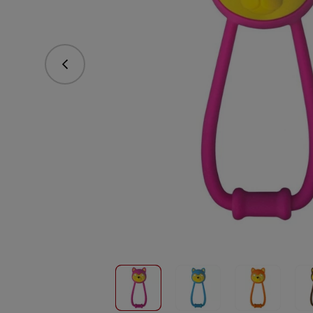
Predchádzajúce