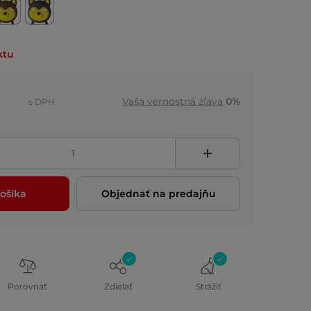
ktu
Vaša vernostná zľava
0%
s DPH
ošíka
Objednať na predajňu
Porovnať
Zdielať
Strážiť