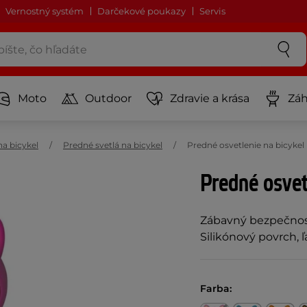
Vernostný systém
Darčekové poukazy
Servis
Moto
Outdoor
Zdravie a krása
Záh
na bicykel
Predné svetlá na bicykel
Predné osvetlenie na bicyke
Predné osvet
Zábavný bezpečnost
Silikónový povrch, 
Farba: