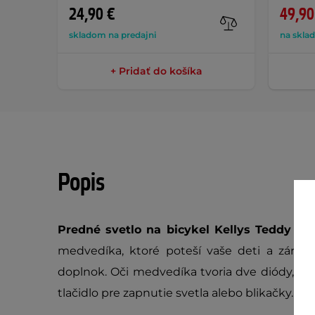
24,90 €
49,90
skladom na predajni
na skla
+ Pridať do košíka
Popis
Predné svetlo na bicykel Kellys Teddy
je r
medvedíka, ktoré poteší vaše deti a zárov
doplnok. Oči medvedíka tvoria dve diódy, 
tlačidlo pre zapnutie svetla alebo blikačky.