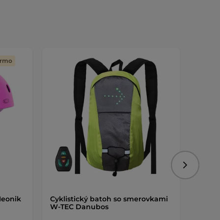
armo
Nasledujú
Neonik
Cyklistický batoh so smerovkami
Ultraľ
W-TEC Danubos
inSPO