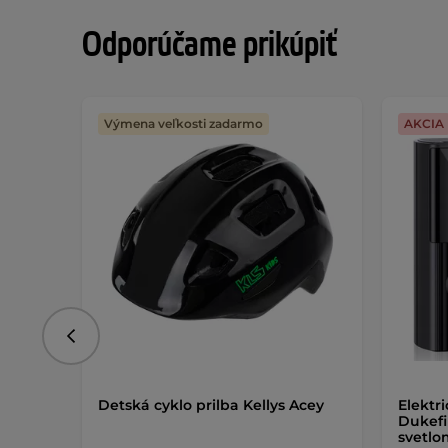
Odporúčame prikúpiť
Výmena veľkosti zadarmo
AKCIA
Predchádzajúce
Detská cyklo prilba Kellys Acey
Elektr
Dukefi
svetl