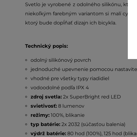
Svetlo je vyrobené z odolného silikónu, ktor
niekoľkým farebným variantom si malí cyklist
ktorý bude dopĺňať dizajn ich bicykla.
Technický popis:
odolný silikónový povrch
jednoduché upevnenie pomocou nastavite
vhodné pre všetky typy riadidiel
vodoodolné podľa IPX 4
zdroj svetla:
2x SuperBright red LED
svietivosť:
8 lumenov
režimy:
100%, blikanie
typ batérie:
2x 2032 (súčasťou balenia)
výdrž batérie:
80 hod (100%), 125 hod (blika