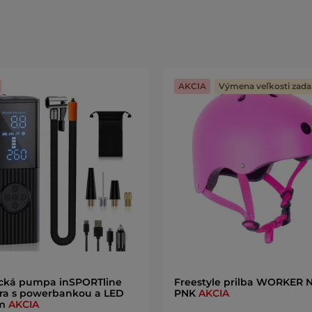
AKCIA
Výmena veľkosti zad
ická pumpa inSPORTline
Freestyle prilba WORKER 
ra s powerbankou a LED
PNK
AKCIA
om
AKCIA