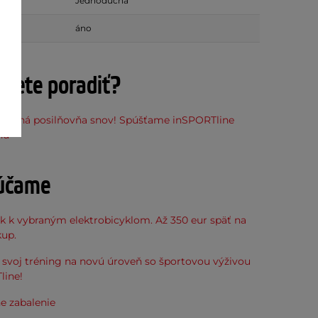
Jednoduchá
sť
áno
ujete poradiť?
stupná posilňovňa snov! Spúšťame inSPORTline
ňu
účame
k k vybraným elektrobicyklom. Až 350 eur späť na
kup.
svoj tréning na novú úroveň so športovou výživou
line!
e zabalenie