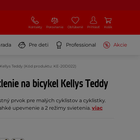
Kontakty
Porovnanie
Obľúbené
Prihlásiť
Košík
rada
Pre deti
Professional
Akcie
l Kellys Teddy (Kód produktu: KE-20D022)
lenie na bicykel Kellys Teddy
ný prvok pre malých cyklistov a cyklistky.
ľahké upevnenie a 2 režimy svietenia.
viac