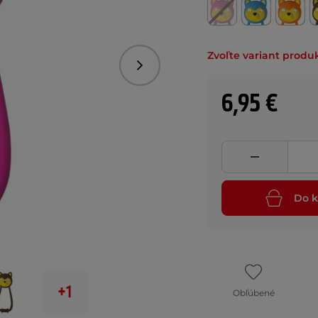
Zvoľte variant produ
Nasledujúce
6,95 €
Do k
+1
Obľúbené