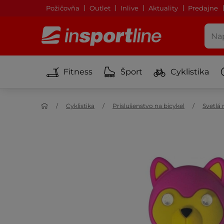
Požičovňa
Outlet
Inlive
Aktuality
Predajne
Fitness
Šport
Cyklistika
Cyklistika
Príslušenstvo na bicykel
Svetlá 