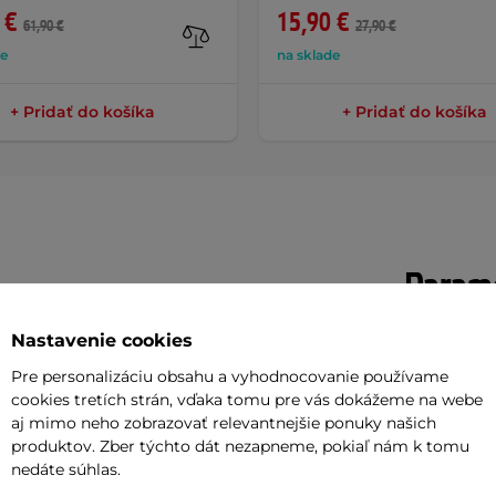
 €
15,90 €
61,90 €
27,90 €
de
na sklade
+ Pridať do košíka
+ Pridať do košíka
Parame
Nastavenie cookies
oztomilé osvetlenie na bicykel v tvare
Počet reži
Pre personalizáciu obsahu a vyhodnocovanie používame
eň im slúži ako štýlový bezpečnostný
cookies tretích strán, vďaka tomu pre vás dokážeme na webe
Typ batérie
aj mimo neho zobrazovať relevantnejšie ponuky našich
pod nosom potom nájdete ergonomické
produktov. Zber týchto dát nezapneme, pokiaľ nám k tomu
Zdroj svetla
nedáte súhlas.