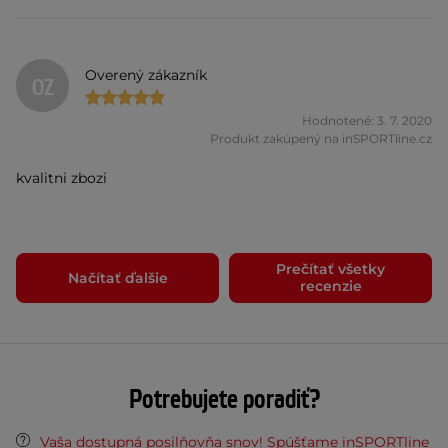
Overený zákazník
OZ
Hodnotené: 3. 7. 2020
Produkt zakúpený na inSPORTline.cz
kvalitni zbozi
Prečítať všetky
Načítať ďalšie
recenzie
Potrebujete poradiť?
Vaša dostupná posilňovňa snov! Spúšťame inSPORTline