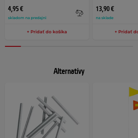
4,95 €
13,90 €
skladom na predajni
na sklade
+ Pridať do košíka
+ Pridať d
Alternatívy