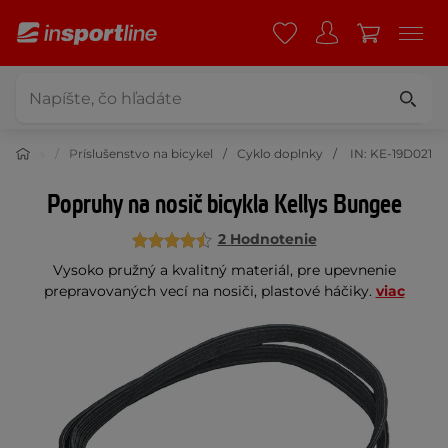
klistika
Príslušenstvo na bicykel
Cyklo doplnky
IN: KE-19D021
Popruhy na nosič bicykla Kellys Bungee
2 Hodnotenie
Vysoko pružný a kvalitný materiál, pre upevnenie
prepravovaných vecí na nosiči, plastové háčiky.
viac