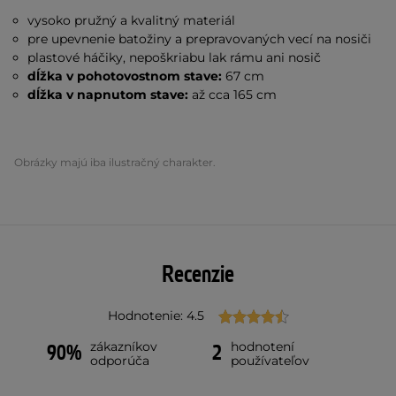
vysoko pružný a kvalitný materiál
pre upevnenie batožiny a prepravovaných vecí na nosiči
plastové háčiky, nepoškriabu lak rámu ani nosič
dĺžka v pohotovostnom stave:
67 cm
dĺžka v napnutom stave:
až cca 165 cm
Obrázky majú iba ilustračný charakter.
Recenzie
Hodnotenie: 4.5
zákazníkov
hodnotení
90%
2
odporúča
používateľov