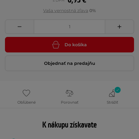
6,95 €
s DPH
Vaša vernostná zľava
0%
Do košíka
Objednať na predajňu
Obľúbené
Porovnať
Strážiť
K nákupu získavate