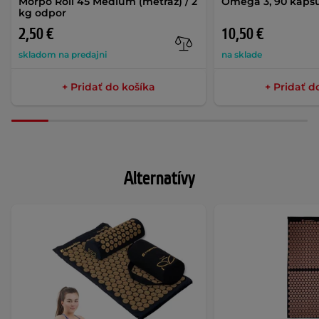
Morpo Roll 45 Medium (metráž) / 2
Omega 3, 90 kaps
kg odpor
2,50 €
10,50 €
skladom na predajni
na sklade
+ Pridať do košíka
+ Pridať d
Alternatívy