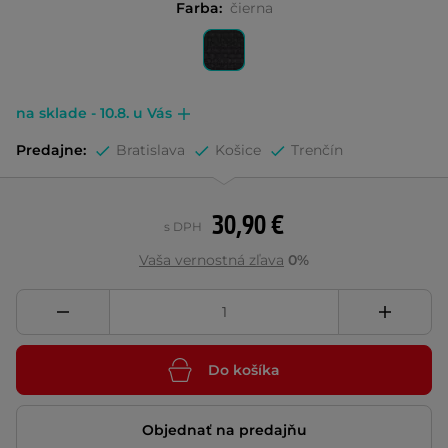
Farba:
čierna
na sklade - 10.8. u Vás
Predajne:
Bratislava
Košice
Trenčín
30,90 €
s DPH
Vaša vernostná zľava
0%
Do košíka
Objednať na predajňu