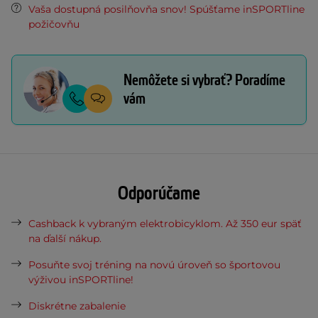
Vaša dostupná posilňovňa snov! Spúšťame inSPORTline
požičovňu
Nemôžete si vybrať? Poradíme
vám
Odporúčame
Cashback k vybraným elektrobicyklom. Až 350 eur späť
na ďalší nákup.
Posuňte svoj tréning na novú úroveň so športovou
výživou inSPORTline!
Diskrétne zabalenie