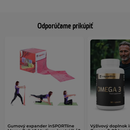
Odporúčame prikúpiť
Gumový expander inSPORTline
Výživový doplnok 