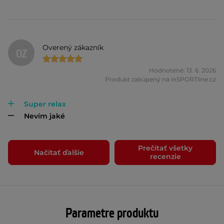
Overený zákazník
OZ
Hodnotené: 13. 6. 2026
Produkt zakúpený na inSPORTline.cz
Super relax
Nevím jaké
Prečítať všetky
Načítať ďalšie
recenzie
Parametre produktu