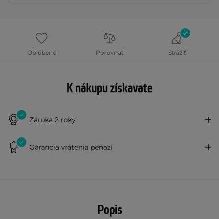
Obľúbené
Porovnať
Strážiť
K nákupu získavate
Záruka 2 roky
Garancia vrátenia peňazí
Popis