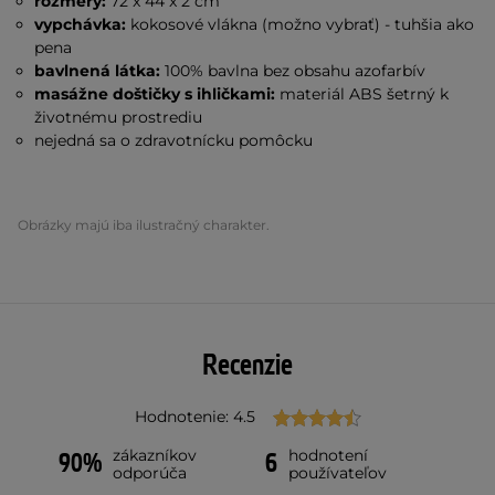
rozmery:
72 x 44 x 2 cm
vypchávka:
kokosové vlákna (možno vybrať) - tuhšia ako
pena
bavlnená látka:
100% bavlna bez obsahu azofarbív
masážne doštičky s ihličkami:
materiál ABS šetrný k
životnému prostrediu
nejedná sa o zdravotnícku pomôcku
Obrázky majú iba ilustračný charakter.
Recenzie
Hodnotenie: 4.5
zákazníkov
hodnotení
90%
6
odporúča
používateľov