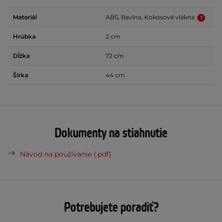
Materiál
ABS, Bavlna, Kokosové vlákna
Hrúbka
2 cm
Dĺžka
72 cm
Šírka
44 cm
Dokumenty na stiahnutie
Návod na používanie (.pdf)
Potrebujete poradiť?