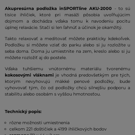
Akupresúrna podložka inSPORTline AKU-2000
- to sú
tisíce ihličiek, ktoré pri masáži pôsobia uvoľňujúcim
dojmom a dochádza vďaka tomu k navodeniu pocitu
úplnej relaxácie. Stačí si len ľahnúť a účinok je okamžitý.
Takto relaxovať a meditovať môžete prakticky kdekoľvek.
Podložku si môžete vziať do parku alebo si ju rozložíte u
seba doma. Doma ju umiestnite na zem, kreslo alebo si ju
môžete rozložiť aj do postele.
Vďaka tuhšiemu vnútornému materiálu tvorenému
kokosovými vláknami
je vhodná predovšetkým pre tých,
ktorým nevyhovujú mäkké penové podložky, bude
vyhovovať tým, čo od podložky chcú silnejšiu podporu a
stabilitu alebo osobám s vyššou hmotnosťou.
Technický popis:
rôzne možnosti umiestnenia
celkom 221 doštičiek a 4199 ihličkových bodov