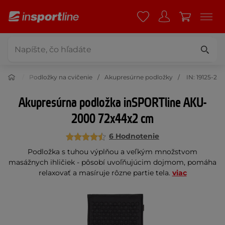
ičenie
Podložky na cvičenie
Akupresúrne podložky
IN: 19125-2
Akupresúrna podložka inSPORTline AKU-
2000 72x44x2 cm
6 Hodnotenie
Podložka s tuhou výplňou a veľkým množstvom
masážnych ihličiek - pôsobí uvoľňujúcim dojmom, pomáha
relaxovať a masíruje rôzne partie tela.
viac