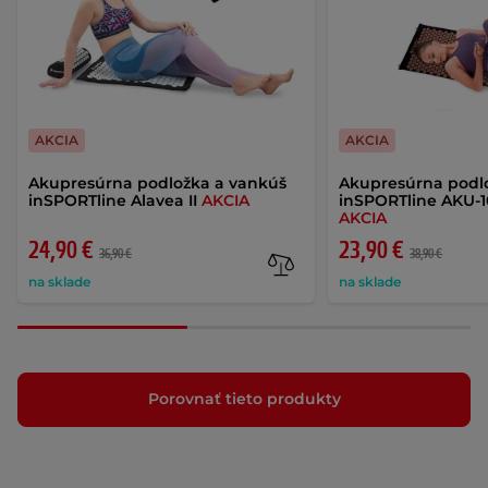
AKCIA
AKCIA
Akupresúrna podložka a vankúš
Akupresúrna podl
inSPORTline Alavea II
AKCIA
inSPORTline AKU-1
AKCIA
24,90 €
23,90 €
36,90 €
38,90 €
na sklade
na sklade
Porovnať tieto produkty