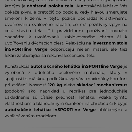
ktorým je
obrátená poloha tela.
Autotrakčné lehátko Vás
dokáže plynule pretočiť do pozície, kedy hlavou smerujete
smerom k zemi. V tejto pozícii dochádza k aktívnemu
uvoľňovaniu svalového napätia, čo má pozitívny vplyv na
celú stavbu tela. Pri pravidelnom používaní rovnako
dochádza k uvoľňovaniu zablokovaného chrbta či k
uvoľňovaniu dýchacích ciest. Relaxáciu na
inverznom stole
inSPORTline Verge
odporúčajú nielen maséri, ale tiež
lekári zaoberajúci sa rekonvalescenciou tela.
Konštrukcia
autotrakčného lehátka inSPORTline Verge
je
vyrobená z odolného oceľového materiálu, ktorý v
spojitosti s mäkkou podložkou vytvára maximálny komfort
pri cvičení. Nosnosť
120 kg
alebo
skladací mechanizmus
(podobný ako napríklad u rebríka) pre jednoduchšie
uskladnenie sú ďalšie prednosti lehátka. Vďaka týmto
vlastnostiam a blahodarným účinkom na chrbticu či kĺby je
autotrakčné lehátko inSPORTline Verge
obľúbeným a
vyhľadávaným modelom.