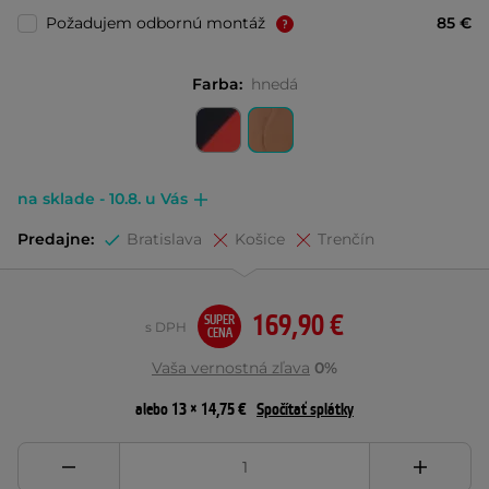
Požadujem odbornú montáž
85 €
Farba:
hnedá
na sklade - 10.8. u Vás
Predajne:
Bratislava
Košice
Trenčín
169,90 €
SUPER
s DPH
CENA
Vaša vernostná zľava
0%
alebo 13 × 14,75 €
Spočítať splátky