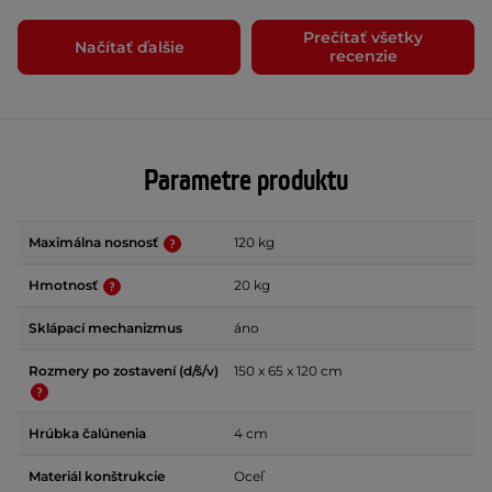
Prečítať všetky
Načítať ďalšie
recenzie
Parametre produktu
Maximálna nosnosť
120 kg
Hmotnosť
20 kg
Sklápací mechanizmus
áno
Rozmery po zostavení (d/š/v)
150 x 65 x 120 cm
Hrúbka čalúnenia
4 cm
Materiál konštrukcie
Oceľ