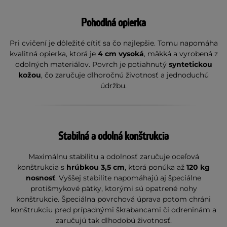
Pohodlná opierka
Pri cvičení je dôležité cítiť sa čo najlepšie. Tomu napomáha
kvalitná opierka, ktorá je
4 cm vysoká
, mäkká a vyrobená z
odolných materiálov. Povrch je potiahnutý
syntetickou
kožou
, čo zaručuje dlhoročnú životnosť a jednoduchú
údržbu.
Stabilná a odolná konštrukcia
Maximálnu stabilitu a odolnosť zaručuje oceľová
konštrukcia s
hrúbkou 3,5 cm
, ktorá ponúka až
120 kg
nosnosť
. Vyššej stabilite napomáhajú aj špeciálne
protišmykové pätky, ktorými sú opatrené nohy
konštrukcie. Špeciálna povrchová úprava potom chráni
konštrukciu pred prípadnými škrabancami či odreninám a
zaručujú tak dlhodobú životnosť.