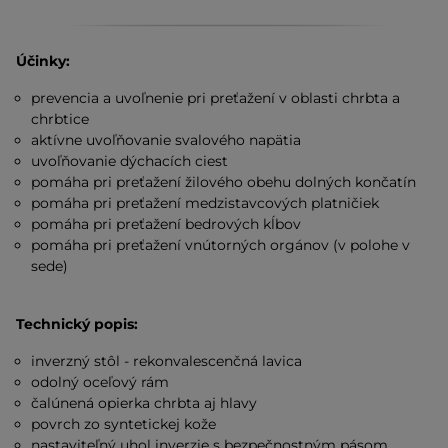
Účinky:
prevencia a uvoľnenie pri preťažení v oblasti chrbta a
chrbtice
aktívne uvoľňovanie svalového napätia
uvoľňovanie dýchacích ciest
pomáha pri preťažení žilového obehu dolných končatín
pomáha pri preťažení medzistavcových platničiek
pomáha pri preťažení bedrových kĺbov
pomáha pri preťažení vnútorných orgánov (v polohe v
sede)
Technický popis:
inverzný stôl - rekonvalescenčná lavica
odolný oceľový rám
čalúnená opierka chrbta aj hlavy
povrch zo syntetickej kože
nastaviteľný uhol inverzie s bezpečnostným pásom