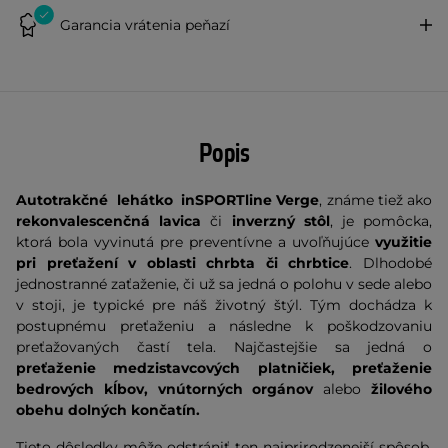
Garancia vrátenia peňazí
Popis
Autotrakčné lehátko inSPORTline Verge
, známe tiež ako
rekonvalescenčná lavica
či
inverzný stôl
, je pomôcka,
ktorá bola vyvinutá pre preventívne a uvoľňujúce
využitie
pri preťažení v oblasti chrbta či chrbtice
. Dlhodobé
jednostranné zaťaženie, či už sa jedná o polohu v sede alebo
v stoji, je typické pre náš životný štýl. Tým dochádza k
postupnému preťaženiu a následne k poškodzovaniu
preťažovaných častí tela. Najčastejšie sa jedná o
preťaženie medzistavcových platničiek, preťaženie
bedrových kĺbov, vnútorných orgánov
alebo
žilového
obehu dolných končatín.
Tieto dôsledky môže odstrániť ten najprirodzenejší spôsob,