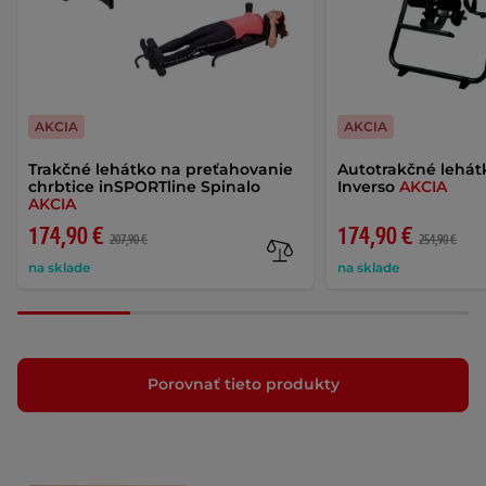
AKCIA
AKCIA
Trakčné lehátko na preťahovanie
Autotrakčné lehát
chrbtice inSPORTline Spinalo
Inverso
AKCIA
AKCIA
174,90 €
174,90 €
207,90 €
254,90 €
na sklade
na sklade
Porovnať tieto produkty