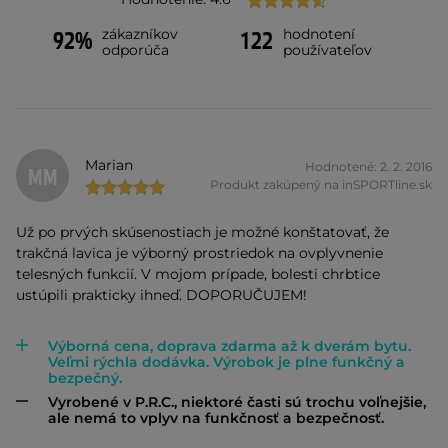
zákazníkov
hodnotení
92%
122
odporúča
používateľov
Marian
Hodnotené: 2. 2. 2016
MM
Produkt zakúpený na inSPORTline.sk
Už po prvých skúsenostiach je možné konštatovať, že
trakčná lavica je výborný prostriedok na ovplyvnenie
telesných funkcií. V mojom prípade, bolesti chrbtice
ustúpili prakticky ihneď. DOPORUČUJEM!
Výborná cena, doprava zdarma až k dverám bytu.
Veľmi rýchla dodávka. Výrobok je plne funkčný a
bezpečný.
Vyrobené v P.R.C., niektoré časti sú trochu voľnejšie,
ale nemá to vplyv na funkčnosť a bezpečnosť.