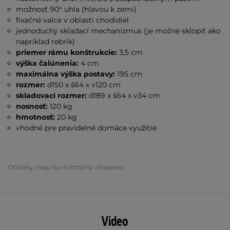
možnosť 90° uhla (hlavou k zemi)
fixačné valce v oblasti chodidiel
jednoduchý skladací mechanizmus (je možné sklopiť ako
napríklad rebrík)
priemer rámu konštrukcie:
3,5 cm
výška čalúnenia:
4 cm
maximálna výška postavy:
195 cm
rozmer:
d150 x š64 x v120 cm
skladovací rozmer:
d189 x š64 x v34 cm
nosnosť:
120 kg
hmotnosť:
20 kg
vhodné pre pravidelné domáce využitie
Obrázky majú iba ilustračný charakter.
Video