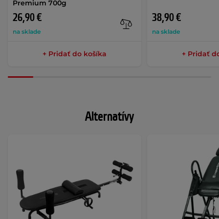
Premium 700g
26,90 €
38,90 €
na sklade
na sklade
+ Pridať do košíka
+ Pridať d
Alternatívy