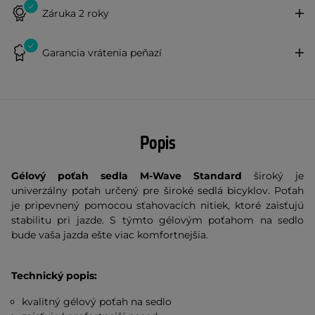
Záruka 2 roky
Garancia vrátenia peňazí
Popis
Gélový poťah sedla M-Wave Standard
široký je
univerzálny poťah určený pre široké
sedlá
bicyklov. Poťah
je pripevnený pomocou sťahovacích nitiek, ktoré zaisťujú
stabilitu pri jazde. S týmto gélovým poťahom na sedlo
bude vaša jazda ešte viac
komfortnejšia
.
Technický popis:
kvalitný gélový poťah na sedlo