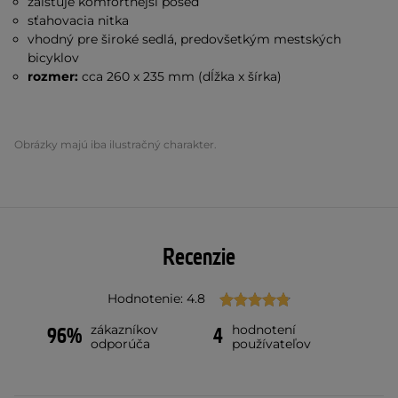
zaisťuje komfortnejší posed
sťahovacia nitka
vhodný pre široké
sedlá,
predovšetkým mestských
bicyklov
rozmer:
cca 260 x 235 mm (dĺžka x šírka)
Obrázky majú iba ilustračný charakter.
Recenzie
Hodnotenie: 4.8
zákazníkov
hodnotení
96%
4
odporúča
používateľov