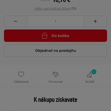
10,70 €
s DPH
Vaša vernostná zľava
0%
Do košíka
Objednať na predajňu
Obľúbené
Porovnať
Strážiť
K nákupu získavate