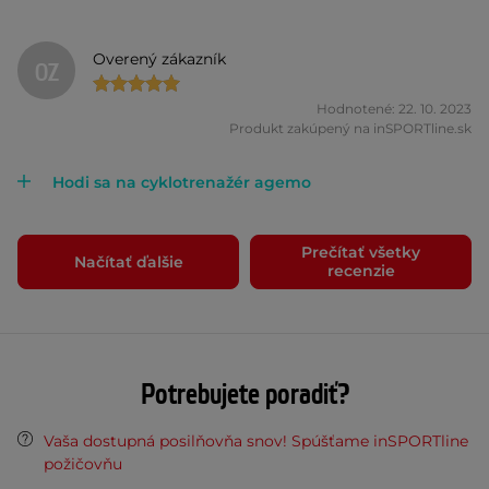
Overený zákazník
OZ
Hodnotené: 22. 10. 2023
Produkt zakúpený na inSPORTline.sk
Hodi sa na cyklotrenažér agemo
Prečítať všetky
Načítať ďalšie
recenzie
Potrebujete poradiť?
Vaša dostupná posilňovňa snov! Spúšťame inSPORTline
požičovňu