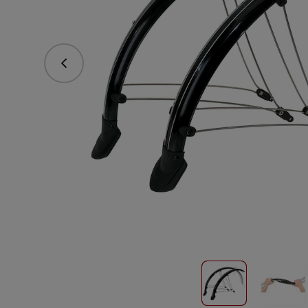
Predchádzajúce