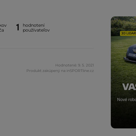
1
kov
hodnotení
ča
používateľov
Hodnotené: 9. 5. 2021
Produkt zakúpený na inSPORTline.cz