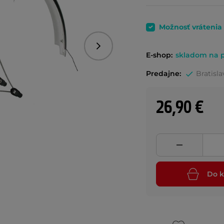
Možnosť vrátenia
Nasledujúce
E-shop:
skladom na p
Predajne:
Bratisla
26,90 €
Do k