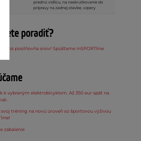
prednú vidlicu, na naskrutkovanie do
prípravy na zadnej stavbe, vzpery
ujete poradiť?
stupná posilňovňa snov! Spúšťame inSPORTline
ňu
účame
k k vybraným elektrobicyklom. Až 350 eur späť na
kup.
svoj tréning na novú úroveň so športovou výživou
line!
e zabalenie