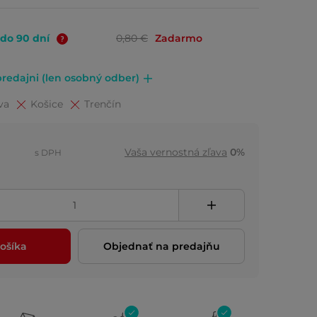
 do 90 dní
0,80 €
Zadarmo
redajni (len osobný odber)
va
Košice
Trenčín
Vaša vernostná zľava
0%
s DPH
ošíka
Objednať na predajňu