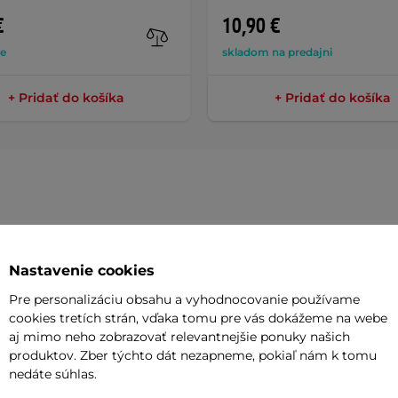
€
10,90 €
de
skladom na predajni
+ Pridať do košíka
+ Pridať do košíka
Parame
Nastavenie cookies
xtrémne ohybné blatníky na bicykel.
Pre personalizáciu obsahu a vyhodnocovanie používame
Pre veľkosť
cookies tretích strán, vďaka tomu pre vás dokážeme na webe
ú aj zabudované elektrické kontakty a
aj mimo neho zobrazovať relevantnejšie ponuky našich
Umiestneni
produktov. Zber týchto dát nezapneme, pokiaľ nám k tomu
Typ uchyten
nedáte súhlas.