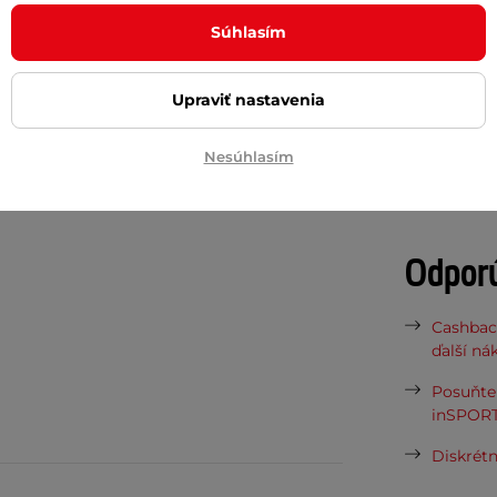
Súhlasím
Upraviť nastavenia
Potreb
Nesúhlasím
Vaša do
požičov
Odpor
Cashbac
ďalší ná
Posuňte 
inSPORT
Diskrétn