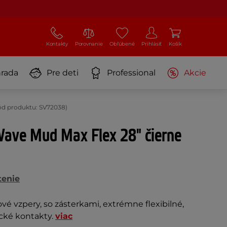
Kontakty
Porovnanie
Obľúbené
Prihlásiť
Košík
rada
Pre deti
Professional
Akcie
ód produktu: SV72038)
Wave Mud Max Flex 28" čierne
tenie
vé vzpery, so zásterkami, extrémne flexibilné,
ické kontakty.
viac