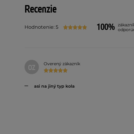
Recenzie
100%
zákazní
Hodnotenie: 5
odporú
Overený zákazník
OZ
asi na jiný typ kola