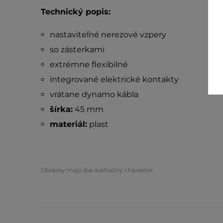
Technický popis:
nastaviteľné nerezové vzpery
so zásterkami
extrémne flexibilné
integrované elektrické kontakty
vrátane dynamo kábla
šírka:
45 mm
materiál:
plast
Obrázky majú iba ilustračný charakter.