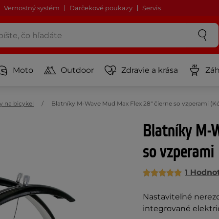
Vernostný systém
Darčekové poukazy
Servis
Moto
Outdoor
Zdravie a krása
Záh
y na bicykel
Blatníky M-Wave Mud Max Flex 28" čierne so vzperami (K
Blatníky M-
so vzperami
1 Hodno
Nastaviteľné nerezo
integrované elektr