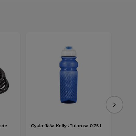
Nasledujú
ode
Cyklo fľaša Kellys Tularosa 0,75 l
Súpra