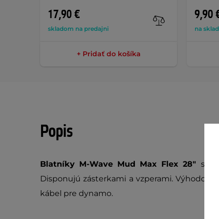
17,90 €
9,90 
skladom na predajni
na skla
+ Pridať do košíka
Popis
Blatníky M-Wave Mud Max Flex 28"
sú e
Disponujú zásterkami a vzperami. Výhodou s
kábel pre dynamo.