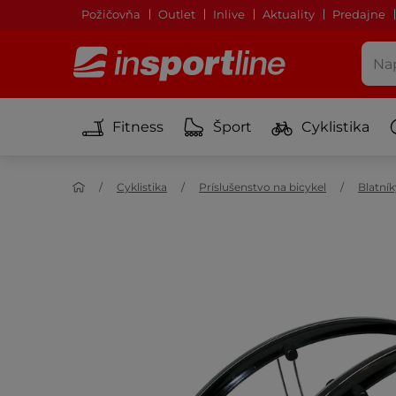
Požičovňa
Outlet
Inlive
Aktuality
Predajne
Fitness
Šport
Cyklistika
Cyklistika
Príslušenstvo na bicykel
Blatník