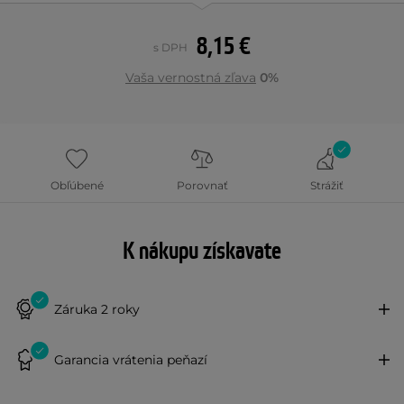
8,15 €
s DPH
Vaša vernostná zľava
0%
Obľúbené
Porovnať
Strážiť
K nákupu získavate
Záruka 2 roky
Garancia vrátenia peňazí