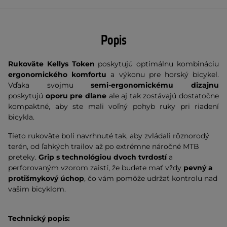
Popis
Rukoväte Kellys Token
poskytujú optimálnu kombináciu
ergonomického komfortu
a výkonu pre horský bicykel.
Vďaka svojmu
semi-ergonomickému dizajnu
poskytujú
oporu pre dlane
ale aj tak zostávajú dostatočne
kompaktné, aby ste mali voľný pohyb ruky pri riadení
bicykla.
Tieto rukoväte boli navrhnuté tak, aby zvládali rôznorodý
terén, od ľahkých trailov až po extrémne náročné MTB
preteky.
Grip
s technológiou dvoch tvrdostí
a
perforovaným vzorom zaistí, že budete mať vždy
pevný a
protišmykový úchop
, čo vám pomôže udržať kontrolu nad
vašim bicyklom.
Technický popis: