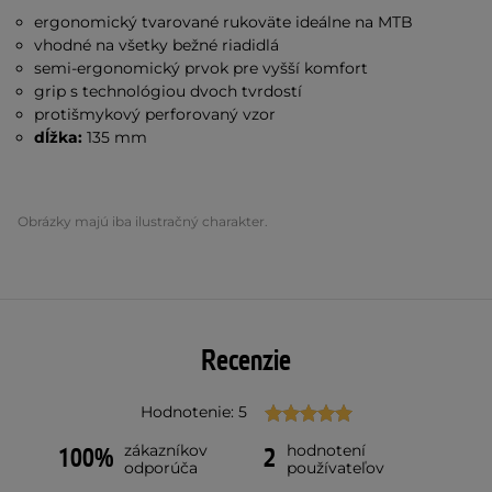
ergonomický tvarované rukoväte ideálne na MTB
vhodné na všetky bežné riadidlá
semi-ergonomický prvok pre vyšší komfort
grip s technológiou dvoch tvrdostí
protišmykový perforovaný vzor
dĺžka:
135 mm
Obrázky majú iba ilustračný charakter.
Recenzie
Hodnotenie: 5
zákazníkov
hodnotení
100%
2
odporúča
používateľov