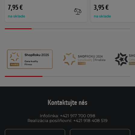
7,95 €
3,95 €
na sklade
na sklade
Kontaktujte nás
Infolinka
:
+421 917 700 098
Realizácia posilňovní
:
+421 918 408 519