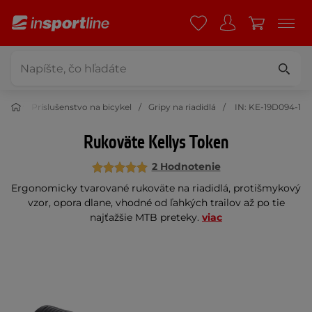
tika
Príslušenstvo na bicykel
Gripy na riadidlá
IN: KE-19D094-1
Rukoväte Kellys Token
2 Hodnotenie
Ergonomicky tvarované rukoväte na riadidlá, protišmykový
vzor, opora dlane, vhodné od ľahkých trailov až po tie
najťažšie MTB preteky.
viac