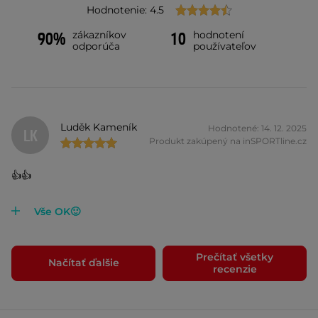
Hodnotenie: 4.5
zákazníkov
hodnotení
90%
10
odporúča
používateľov
Luděk Kameník
Hodnotené: 14. 12. 2025
LK
Produkt zakúpený na inSPORTline.cz
👍👍
Vše OK🙂
Prečítať všetky
Načítať ďalšie
recenzie