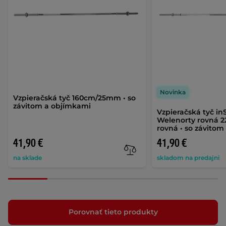
Novinka
Vzpieračská tyč 160cm/25mm • so
závitom a objímkami
Vzpieračská tyč i
Welenorty rovná 
rovná • so závito
41,90 €
41,90 €
na sklade
skladom na predajni
Porovnať tieto produkty