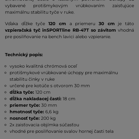
vybavené protišmykovým vrúbkovaním zaisťujúce
maximálnu stabilitu tyče v ruke.
Vďaka dĺžke tyče
120 cm
a priemeru
30 cm
je táto
vzpieračská tyč inSPORTline RB-47T so závitom
vhodná
pre posilňovanie na bench lavici alebo vzpieranie.
Technický popis:
vysoko kvalitná chrómová oceľ
protišmykové vrúbkované úchopy pre maximálnu
stabilitu činky v ruke
určené pre kotúče s otvorom 30 mm
dĺžka tyče:
120 cm
dĺžka nakladacej časti:
18 cm
priemer tyče:
30 mm
hmotnosť tyče:
6,6 kg
nosnosť tyče:
200 kg
2x zaisťovacia objímka súčasťou
vhodné pre posilňovanie svalov hornej časti tela