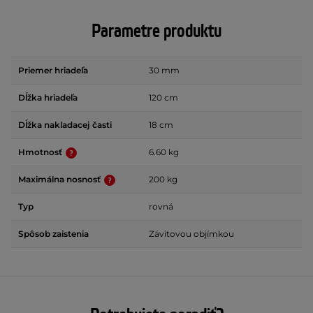
Parametre produktu
Priemer hriadeľa
30 mm
Dĺžka hriadeľa
120 cm
Dĺžka nakladacej časti
18 cm
Hmotnosť
6.60 kg
Maximálna nosnosť
200 kg
Typ
rovná
Spôsob zaistenia
Závitovou objímkou