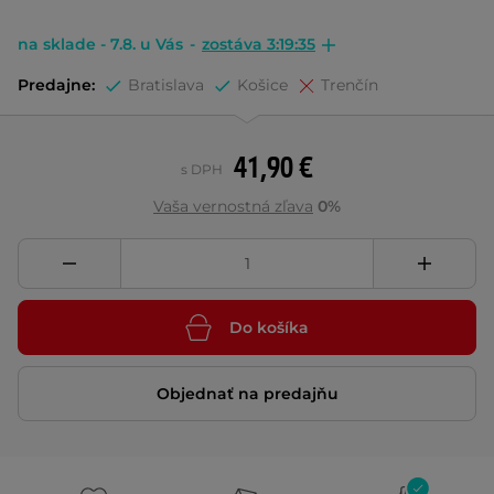
na sklade - 7.8. u Vás
-
zostáva 3:19:34
Predajne:
Bratislava
Košice
Trenčín
41,90 €
s DPH
Vaša vernostná zľava
0%
Do košíka
Objednať na predajňu