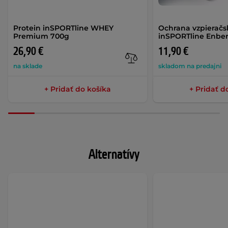
Protein inSPORTline WHEY
Ochrana vzpieračs
Premium 700g
inSPORTline Enber
26,90 €
11,90 €
na sklade
skladom na predajni
+ Pridať do košíka
+ Pridať d
Alternatívy