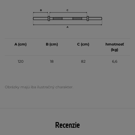
A (cm)
B (cm)
C (cm)
hmotnosť
(kg)
120
18
82
6,6
Obrázky majú iba ilustračný charakter.
Recenzie