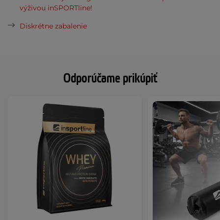
výživou inSPORTline!
Diskrétne zabalenie
Odporúčame prikúpiť