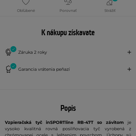
Obľúbené
Porovnať
Strážiť
K nákupu získavate
Záruka 2 roky
Garancia vrátenia peňazí
Popis
Vzpieračská tyč inSPORTline RB-47T so závitom
je
vysoko kvalitná rovná posilňovacia tyč vyrobená z
chrómovanej ocele s lešteným povrchom. Úchopy sú