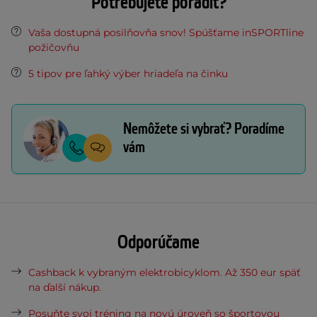
Potrebujete poradiť?
Vaša dostupná posilňovňa snov! Spúšťame inSPORTline
požičovňu
5 tipov pre ľahký výber hriadeľa na činku
Nemôžete si vybrať? Poradíme
vám
Odporúčame
Cashback k vybraným elektrobicyklom. Až 350 eur späť
na ďalší nákup.
Posuňte svoj tréning na novú úroveň so športovou