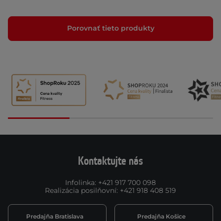
Porovnať tieto produkty
Kontaktujte nás
Infolinka
:
+421 917 700 098
Realizácia posilňovní
:
+421 918 408 519
Predajňa Bratislava
Predajňa Košice