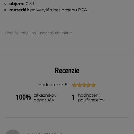
objem:
0,5 l
materiál:
polyetylén bez obsahu BPA
Obrázky majú iba ilustračný charakter.
Recenzie
Hodnotenie: 5
zákazníkov
hodnotení
100%
1
odporúča
používateľov