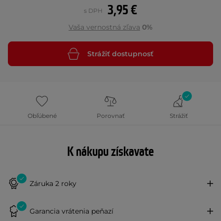
3,95 €
s DPH
Vaša vernostná zľava
0%
Strážiť dostupnosť
Obľúbené
Porovnať
Strážiť
K nákupu získavate
Záruka 2 roky
Garancia vrátenia peňazí