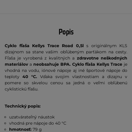
Popis
Cyklo fľaša Kellys Trace Road
0,5l
s originálnym KLS
dizajnom sa stane vašim obľúbeným parťákom na cesty.
Fľaša je vyrobená z kvalitných a
zdravotne neškodných
materiálov
a
neobsahuje BPA.
Cyklo fľaša Kellys Trace
je
vhodná na vodu, iónové nápoje aj iné športové nápoje do
teploty
40 °C.
Vďaka svojim vlastnostiam a dizajnu v
pomere so skvelou cenou sa jedná o veľmi obľúbenú
cyklistickú fľašu.
Technický popis:
uzatvárateľný náustok
vhodná pre nápoje do 40 °C
hmotnosť:
79 g