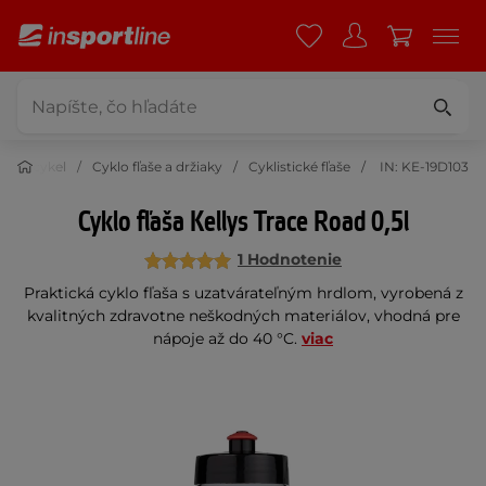
 na bicykel
Cyklo fľaše a držiaky
Cyklistické fľaše
IN: KE-19D103
Cyklo fľaša Kellys Trace Road 0,5l
1 Hodnotenie
Praktická cyklo fľaša s uzatvárateľným hrdlom, vyrobená z
kvalitných zdravotne neškodných materiálov, vhodná pre
nápoje až do 40 °C.
viac