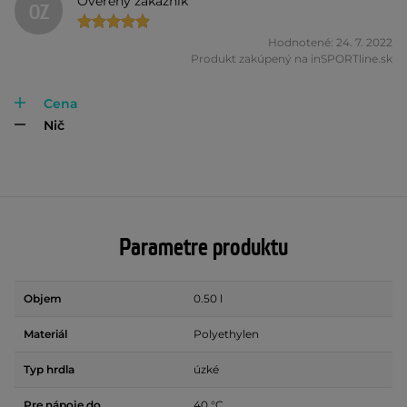
Overený zákazník
OZ
Hodnotené: 24. 7. 2022
Produkt zakúpený na inSPORTline.sk
Cena
Nič
Parametre produktu
Objem
0.50 l
Materiál
Polyethylen
Typ hrdla
úzké
Pre nápoje do
40 °C