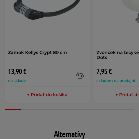
Zámok Kellys Crypt 80 cm
Zvonček na bicykel
Dots
13,90 €
7,95 €
na sklade
skladom na predajni
+ Pridať do košíka
+ Pridať d
Alternatívy