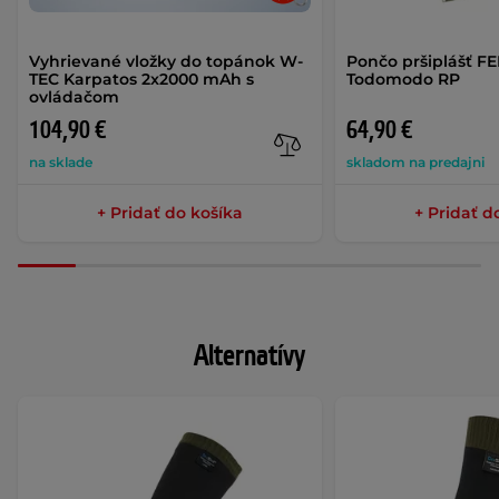
Vyhrievané vložky do topánok W-
Pončo pršiplášť F
TEC Karpatos 2x2000 mAh s
Todomodo RP
ovládačom
104,90 €
64,90 €
na sklade
skladom na predajni
+ Pridať do košíka
+ Pridať d
Alternatívy