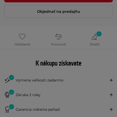
Objednať na predajňu
Obľúbené
Porovnať
Strážiť
K nákupu získavate
Výmena veľkosti zadarmo
Záruka 2 roky
Garancia vrátenia peňazí