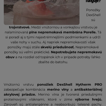
funguje?
Ponožky
DexShell
sú
trojvrstvové.
Medzi vnútornou a vonkajšou vrstvou je
nalaminovaná
plne nepremokavá membrána Porelle.
Tá
si poradí aj s tými najextrémnejšími podmienkami a udrží
vaše nohy v suchu. Aj napriek nepremokavosti však
ponožky majú stále
skvelú priedušnosť.
Nepremokavé
ponožky sú veľmi praktické.
Nepotrebujete nepremokavú
obuv
a na rozdiel od topánok ich v prípade potreby ľahko
zbalíte do batohu.
Vnútornú vrstvu
ponožiek DexShell Hytherm PRO
zabezpečuje kombinácia
merino vlny
a
antibakteriálnej
akrylovej priadze.
Merino vlna je tvorená priedušnými
proteínovými vláknami, ktoré v zime
výborne hrejú.
Zároveň sú antialergénne a neabsorbujú telesné pachy.