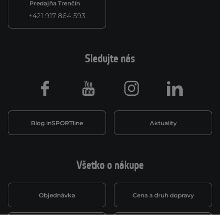
Predajňa Trenčín
+421 917 864 593
Sledujte nás
Facebook
Youtube
Instagram
LinkedIn
Blog inSPORTline
Aktuality
Všetko o nákupe
Objednávka
Cena a druh dopravy