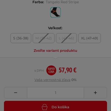
Farba:
Tangelo Red Stripe
Veľkosť:
S (36-38)
M (39-42)
L (43-46)
XL (47-49)
Zvoľte variant produktu
57,90 €
SUPER
s DPH
CENA
Vaša vernostná zľava
0%
Do košíka