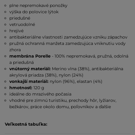
plne nepremokavé ponožky
výška do polovice lýtok
priedušné
vetruodolné
hrejivé
antibakteriálne vlastnosti zamedzujúce vzniku zápachov
pružná ochranná manžeta zamedzujúca vniknutiu vody
zhora
membrána Porelle
- 100% nepremokavá, pružná, odolná
a priedušná
vnútorný materiál:
Merino vlna (38%), antibakteriálna
akrylová priadza (38%), nylon (24%)
vonkajší materiál:
nylon (96%), elastan (4%)
hmotnosť:
120 g
ideálne do mrazivého počasia
vhodné pre zimnú turistiku, prechody hôr, lyžiarov,
bežkárov, práce okolo domu, poľovníkov a ďalšie
Veľkostná tabuľka: