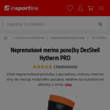
enie
Outdoorové oblečenie
Nepremokavé ponožky
IN: DS634
Nepremokavé merino ponožky DexShell
Hytherm PRO
1 Hodnotenie
Dlhé nepremokavé ponožky s poriadnou vrstvou merino
vlny do naozaj mrazivého počasia. Ideálne na outdoorové
aktivity v zime.
viac