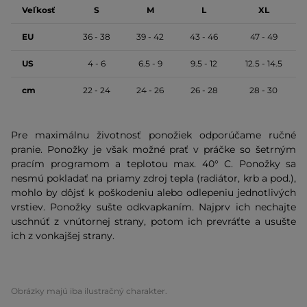
Veľkosť
S
M
L
XL
EU
36 - 38
39 - 42
43 - 46
47 - 49
US
4 - 6
6.5 - 9
9.5 - 12
12.5 - 14.5
cm
22 - 24
24 - 26
26 - 28
28 - 30
Pre maximálnu životnosť ponožiek odporúčame ručné
pranie. Ponožky je však možné prať v práčke so šetrným
pracím programom a teplotou max. 40° C. Ponožky sa
nesmú pokladať na priamy zdroj tepla (radiátor, krb a pod.),
mohlo by dôjsť k poškodeniu alebo odlepeniu jednotlivých
vrstiev. Ponožky sušte odkvapkaním. Najprv ich nechajte
uschnúť z vnútornej strany, potom ich prevráťte a usušte
ich z vonkajšej strany.
Obrázky majú iba ilustračný charakter.