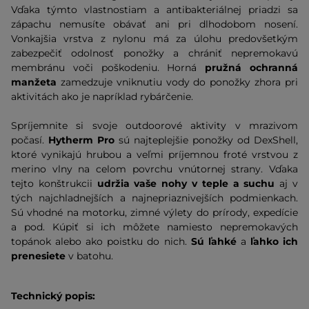
Vďaka týmto vlastnostiam a antibakteriálnej priadzi sa
zápachu nemusíte obávať ani pri dlhodobom nosení.
Vonkajšia vrstva z nylonu má za úlohu predovšetkým
zabezpečiť odolnosť ponožky a chrániť nepremokavú
membránu voči poškodeniu. Horná
pružná ochranná
manžeta
zamedzuje vniknutiu vody do ponožky zhora pri
aktivitách ako je napríklad rybárčenie.
Spríjemnite si svoje outdoorové aktivity v mrazivom
počasí.
Hytherm Pro
sú najteplejšie ponožky od DexShell,
ktoré vynikajú hrubou a veľmi príjemnou froté vrstvou z
merino vlny na celom povrchu vnútornej strany. Vďaka
tejto konštrukcii
udržia vaše nohy v teple a suchu
aj v
tých najchladnejších a najnepriaznivejších podmienkach.
Sú vhodné na motorku, zimné výlety do prírody, expedície
a pod. Kúpiť si ich môžete namiesto nepremokavých
topánok alebo ako poistku do nich.
Sú ľahké
a
ľahko ich
prenesiete
v batohu.
Technický popis: