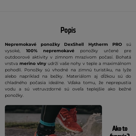
Popis
Nepremokavé ponožky DexShell Hytherm PRO
sú
vysoké,
100% nepremokavé
ponožky určené pre
outdoorové aktivity v zimnom mrazivom počasí. Bohatá
vrstva
merino vlny
udrží vaše nohy v teple a maximálnom
pohodlí. Ponožky sú vhodné na zimnú turistiku, na lyže
alebo napríklad na bežky. Materiálom aj dĺžkou sú do
chladného počasia ideálne. Vďaka tomu, že neprepustia
vodu a sú vetruvzdorné sú oveľa teplejšie ako bežné
ponožky.
Ako to