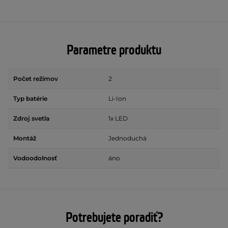
Parametre produktu
Počet režimov
2
Typ batérie
Li-Ion
Zdroj svetla
1x LED
Montáž
Jednoduchá
Vodoodolnosť
áno
Potrebujete poradiť?