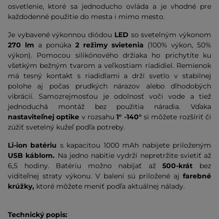
osvetlenie, ktoré sa jednoducho ovláda a je vhodné pre
každodenné použitie do mesta i mimo mesto.
Je vybavené výkonnou diódou
LED
so svetelným výkonom
270 lm
a ponúka
2 režimy svietenia
(100% výkon, 50%
výkon). Pomocou silikónového držiaka ho prichytíte ku
všetkým bežným tvarom a veľkostiam riadidiel. Remienok
má tesný kontakt s riadidlami a drží svetlo v stabilnej
polohe aj počas prudkých nárazov alebo dlhodobých
vibrácií. Samozrejmosťou je odolnosť voči vode a tiež
jednoduchá montáž bez použitia náradia. Vďaka
nastaviteľnej optike
v rozsahu
1° -140°
si môžete rozšíriť či
zúžiť svetelný kužeľ podľa potreby.
Li-ion batériu
s kapacitou 1000 mAh nabijete priloženým
USB káblom.
Na jedno nabitie vydrží nepretržite svietiť až
6,5 hodiny. Batériu možno nabíjať až
500-krát
bez
viditeľnej straty výkonu. V balení sú priložené aj
farebné
krúžky,
ktoré môžete meniť podľa aktuálnej nálady.
Technický popis: