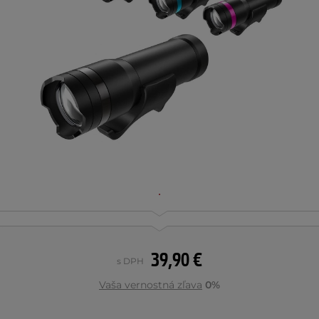
39,90 €
s DPH
Vaša vernostná zľava
0%