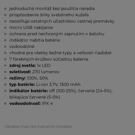
jednoduchá montáž bez použitia náradia
prispôsobenie šírky svetelného kužeľa
neoslňuje ostatných účastníkov cestnej premávky
micro USB nabíjanie
ochrana pred nechceným zapnutím v batohu
indikátor nabitia batérie
vodoodolné
vhodné pre všetky bežné typy a veľkosti riadidiel
7 farebných krúžkov súčasťou balenia
zdroj svetla:
1x LED
svietivosť:
270 lumenov
režimy:
100%, 50%
typ batérie:
Li-ion 3,7V, 1300 mAh
indikátor batérie:
off (100-25%), červená (24-5%),
blikajúce červené (5-0%)
vodoodolnosť:
IPX 4
Obrázky majú iba ilustračný charakter.