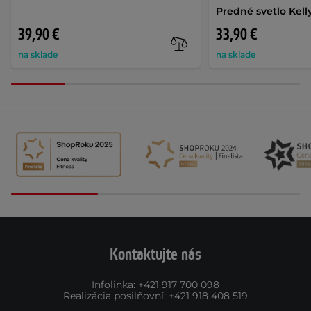
Predné svetlo Kell
39,90 €
33,90 €
na sklade
na sklade
Kontaktujte nás
Infolinka
:
+421 917 700 098
Realizácia posilňovní
:
+421 918 408 519