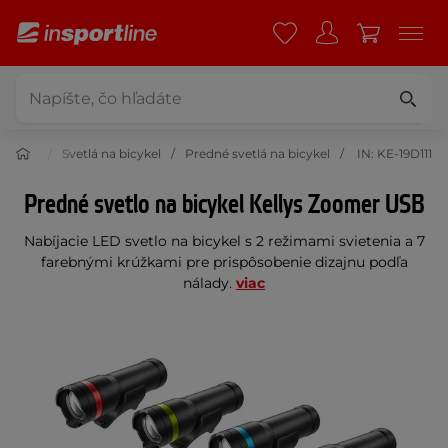
bicykel
Svetlá na bicykel
Predné svetlá na bicykel
IN: KE-19D111
Predné svetlo na bicykel Kellys Zoomer USB
Nabíjacie LED svetlo na bicykel s 2 režimami svietenia a 7
farebnými krúžkami pre prispôsobenie dizajnu podľa
nálady.
viac