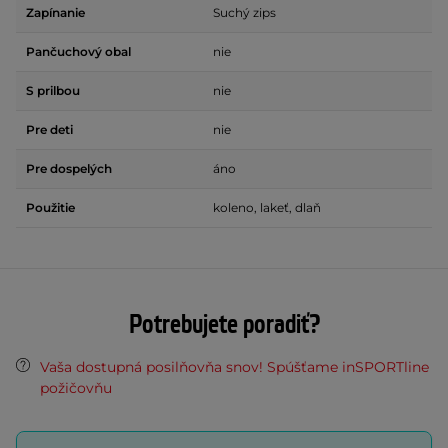
Zapínanie
Suchý zips
Pančuchový obal
nie
S prilbou
nie
Pre deti
nie
Pre dospelých
áno
Použitie
koleno, lakeť, dlaň
Potrebujete poradiť?
Vaša dostupná posilňovňa snov! Spúšťame inSPORTline
požičovňu