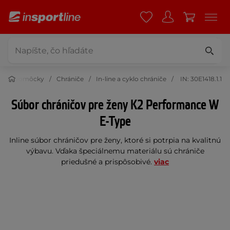
anné pomôcky
Chrániče
In-line a cyklo chrániče
IN: 30E1418.1.1
Súbor chráničov pre ženy K2 Performance W
E-Type
Inline súbor chráničov pre ženy, ktoré si potrpia na kvalitnú
výbavu. Vďaka špeciálnemu materiálu sú chrániče
priedušné a prispôsobivé.
viac