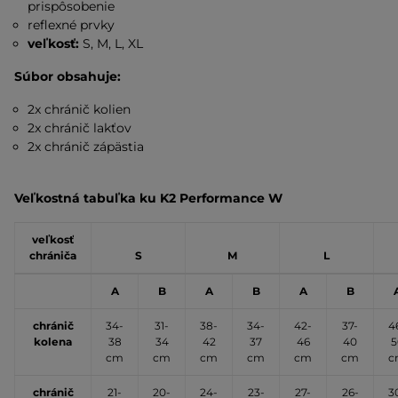
prispôsobenie
reflexné prvky
veľkosť:
S, M, L, XL
Súbor obsahuje:
2x chránič kolien
2x chránič lakťov
2x chránič zápästia
Veľkostná tabuľka ku K2 Performance W
veľkosť
chrániča
S
M
L
A
B
A
B
A
B
chránič
34-
31-
38-
34-
42-
37-
4
kolena
38
34
42
37
46
40
5
cm
cm
cm
cm
cm
cm
c
chránič
21-
20-
24-
23-
27-
26-
3