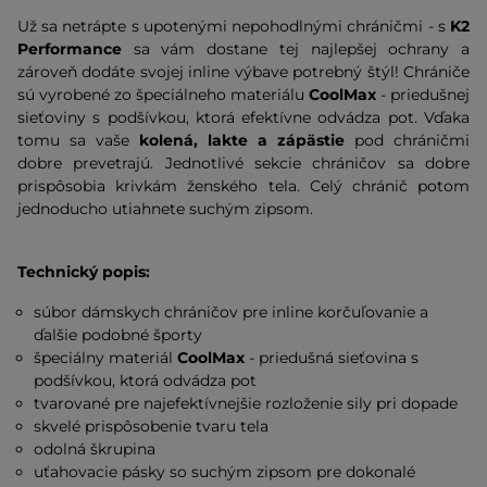
Už sa netrápte s upotenými nepohodlnými chráničmi - s
K2
Performance
sa vám dostane tej najlepšej ochrany a
zároveň dodáte svojej inline výbave potrebný štýl! Chrániče
sú vyrobené zo špeciálneho materiálu
CoolMax
- priedušnej
sieťoviny s podšívkou, ktorá efektívne odvádza pot. Vďaka
tomu sa vaše
kolená, lakte a zápästie
pod chráničmi
dobre prevetrajú. Jednotlivé sekcie chráničov sa dobre
prispôsobia krivkám ženského tela. Celý chránič potom
jednoducho utiahnete suchým zipsom.
Technický popis:
súbor dámskych chráničov pre inline korčuľovanie a
ďalšie podobné športy
špeciálny materiál
CoolMax
- priedušná sieťovina s
podšívkou, ktorá odvádza pot
tvarované pre najefektívnejšie rozloženie sily pri dopade
skvelé prispôsobenie tvaru tela
odolná škrupina
uťahovacie pásky so suchým zipsom pre dokonalé