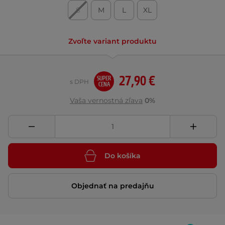
S
M
L
XL
Zvoľte variant produktu
27,90 €
SUPER
s DPH
CENA
Vaša vernostná zľava
0%
Do košíka
Objednať na predajňu