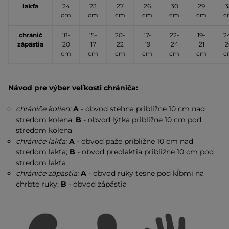
lakťa
24
23
27
26
30
29
3
cm
cm
cm
cm
cm
cm
c
chránič
18-
15-
20-
17-
22-
19-
2
zápästia
20
17
22
19
24
21
2
cm
cm
cm
cm
cm
cm
c
Návod pre výber veľkosti chrániča:
chrániče kolien:
A
- obvod stehna približne 10 cm nad
stredom kolena;
B
- obvod lýtka približne 10 cm pod
stredom kolena
chrániče lakťa:
A
- obvod paže približne 10 cm nad
stredom lakťa;
B
- obvod predlaktia približne 10 cm pod
stredom lakťa
chrániče zápästia:
A
- obvod ruky tesne pod kĺbmi na
chrbte ruky;
B
- obvod zápästia