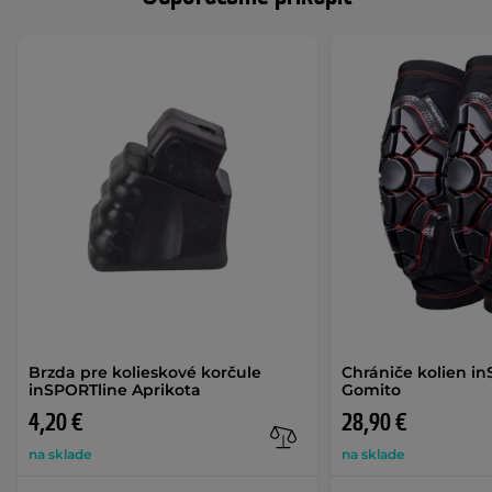
Brzda pre kolieskové korčule
Chrániče kolien i
inSPORTline Aprikota
Gomito
4,20 €
28,90 €
na sklade
na sklade