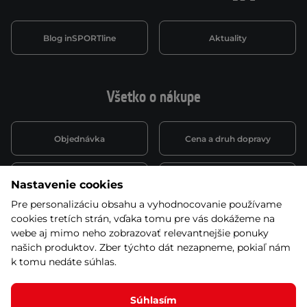
Blog inSPORTline
Aktuality
Všetko o nákupe
Objednávka
Cena a druh dopravy
Spôsob platby
Vernostný systém
Nastavenie cookies
Pre personalizáciu obsahu a vyhodnocovanie používame
cookies tretích strán, vďaka tomu pre vás dokážeme na
Montáž a servis
Reklamácie a záruka
webe aj mimo neho zobrazovať relevantnejšie ponuky
našich produktov. Zber týchto dát nezapneme, pokiaľ nám
k tomu nedáte súhlas.
Kariéra
Obchodné podmienky
Súhlasím