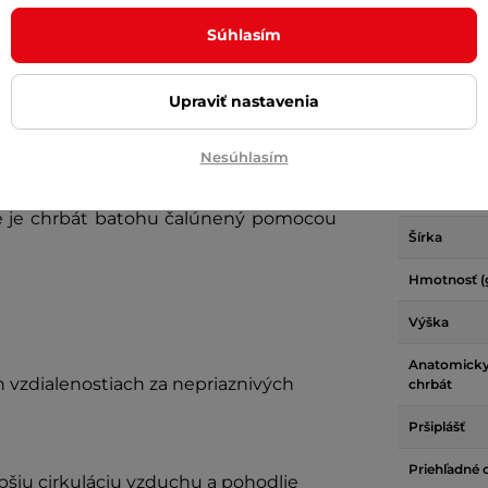
Materiál
remokavosť je podporená rolovacím
Súhlasím
Možnosť pri
 a nepremokavými zipsami vreciek.
doplnkov
merné reflexné prvky, vďaka ktorým je
Upraviť nastavenia
Ramenné p
ých svetelných podmienok. Pre rýchly
 praktickým nepremokovavým predným
Fixačné bo
Nesúhlasím
úchopy sú vhodné pre ľahký prenos na
Uzatváranie
ie je chrbát batohu čalúnený pomocou
Šírka
Hmotnosť (
Výška
Anatomicky
h vzdialenostiach za nepriaznivých
chrbát
Pršiplášť
Priehľadné 
pšiu cirkuláciu vzduchu a pohodlie