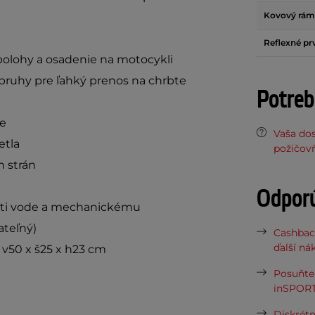
Kovový rám
Reflexné p
 polohy a osadenie na motocykli
pruhy pre ľahký prenos na chrbte
Potreb
se
Vaša do
etla
požičov
h strán
Odpor
roti vode a mechanickému
ateľný)
Cashbac
ďalší ná
v50 x š25 x h23 cm
Posuňte 
inSPORT
Diskrétn