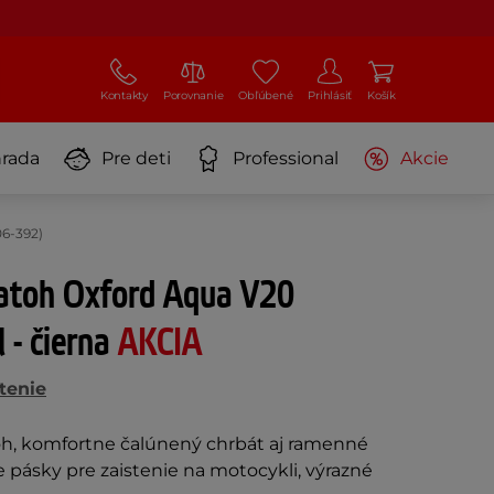
Kontakty
Porovnanie
Obľúbené
Prihlásiť
Košík
rada
Pre deti
Professional
Akcie
06-392)
atoh Oxford Aqua V20
 - čierna
AKCIA
tenie
h, komfortne čalúnený chrbát aj ramenné
 pásky pre zaistenie na motocykli, výrazné