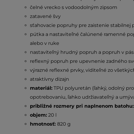
čelné vrecko s vodoodolným zipsom
zatavené švy
sťahovacie popruhy pre zaistenie stabilnej
pútka a nastaviteľné čalúnené ramenné po
alebo v ruke
nastaviteľný hrudný popruh a popruh v pá
reflexný popruh pre upevnenie zadného sv
výrazné reflexné prvky, viditeľné zo všetkýc
atraktívny dizajn
materiál:
TPU polyuretán (ľahký, odolný p
opotrebovaniu, ľahko udržiavateľný a umýv
približné rozmery pri naplnenom batohu:
objem:
20 l
hmotnosť:
820 g