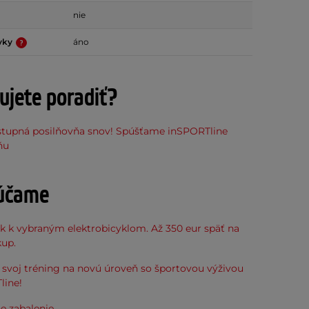
nie
rvky
áno
ujete poradiť?
stupná posilňovňa snov! Spúšťame inSPORTline
ňu
účame
k k vybraným elektrobicyklom. Až 350 eur späť na
kup.
svoj tréning na novú úroveň so športovou výživou
line!
e zabalenie