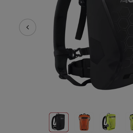
Predchádzajúce