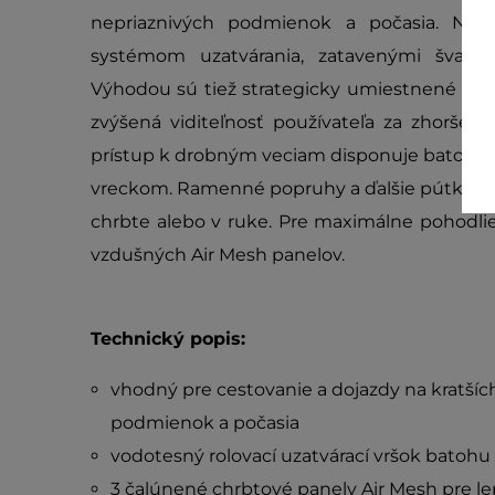
nepriaznivých podmienok a počasia. Nep
systémom uzatvárania, zatavenými švami
Výhodou sú tiež strategicky umiestnené roz
zvýšená viditeľnosť používateľa za zhoršen
prístup k drobným veciam disponuje batoh
vreckom. Ramenné popruhy a ďalšie pútka a 
chrbte alebo v ruke. Pre maximálne pohodl
vzdušných Air Mesh panelov.
Technický popis:
vhodný pre cestovanie a dojazdy na kratšíc
podmienok a počasia
vodotesný rolovací uzatvárací vršok batohu
3 čalúnené chrbtové panely Air Mesh pre le