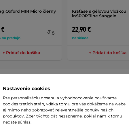
g Oxford M1R Micro čierny
Kraťase s gélovou vložkou
inSPORTline Sangelo
 €
22,90 €
 na predajni
na sklade
+ Pridať do košíka
+ Pridať do košíka
Nastavenie cookies
Parame
Pre personalizáciu obsahu a vyhodnocovanie používame
cookies tretích strán, vďaka tomu pre vás dokážeme na webe
aj mimo neho zobrazovať relevantnejšie ponuky našich
produktov. Zber týchto dát nezapneme, pokiaľ nám k tomu
ckpack
je robustný vak vyrobený z
Objem
nedáte súhlas.
uretánu. Je ideálny pre cestovanie za