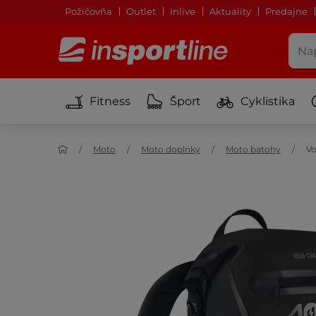
Požičovňa
Outlet
Inlive
Aktuality
Predajne
Fitness
Šport
Cyklistika
Moto
Moto doplnky
Moto batohy
Vo