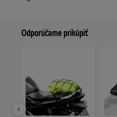
Odporúčame prikúpiť
Predchádzajúce