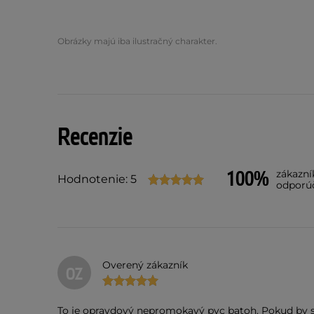
Obrázky majú iba ilustračný charakter.
Recenzie
100%
zákazní
Hodnotenie: 5
odporú
Overený zákazník
OZ
To je opravdový nepromokavý pvc batoh. Pokud by se 