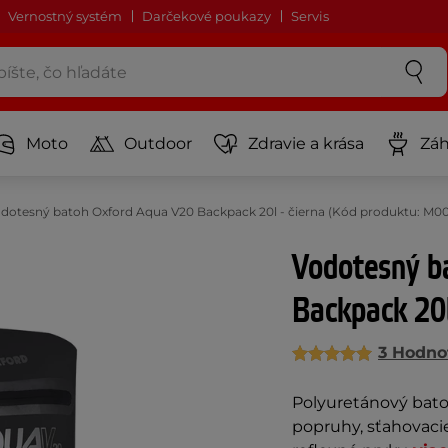
Vernostný systém
Darčekové poukazy
Servis
Moto
Outdoor
Zdravie a krása
Záh
dotesný batoh Oxford Aqua V20 Backpack 20l - čierna (Kód produktu: M0
Vodotesný b
Backpack 20l
3 Hodno
Polyuretánový bato
popruhy, sťahovacie