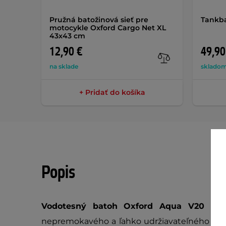
Pružná batožinová sieť pre
Tankba
motocykle Oxford Cargo Net XL
43x43 cm
12,90 €
49,90
na sklade
skladom
+ Pridať do košíka
Popis
Vodotesný batoh Oxford Aqua V20 Ba
nepremokavého a ľahko udržiavateľného poly