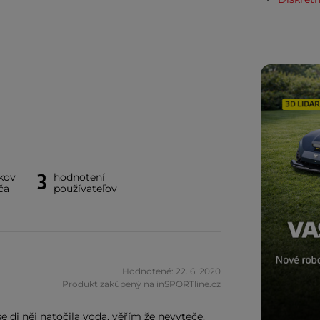
3
kov
hodnotení
ča
používateľov
Hodnotené: 22. 6. 2020
Produkt zakúpený na inSPORTline.cz
di něj natočila voda, věřím že nevyteče.