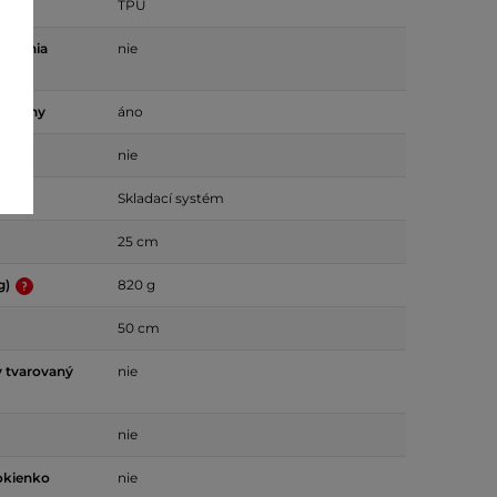
TPU
pojenia
nie
opruhy
áno
dy
nie
Skladací systém
25 cm
g)
820 g
50 cm
 tvarovaný
nie
nie
okienko
nie