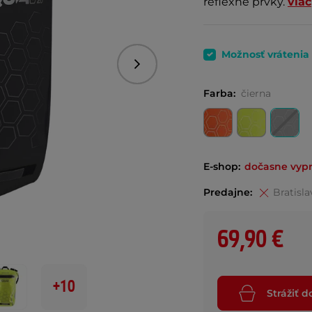
reflexné prvky.
viac
Možnosť vrátenia
Nasledujúce
Farba:
čierna
E-shop:
dočasne vyp
Predajne:
Bratisla
69,90 €
+10
Strážiť 