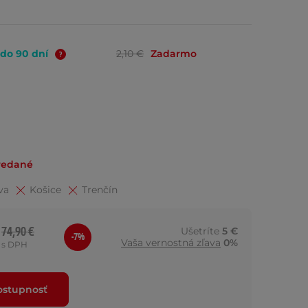
 do 90 dní
2,10 €
Zadarmo
redané
va
Košice
Trenčín
74,90 €
Ušetríte
5 €
-7%
Vaša vernostná zľava
0%
s DPH
dostupnosť