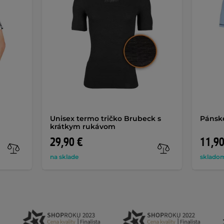
Unisex termo tričko Brubeck s
Pánske
krátkym rukávom
29,90 €
11,90
na sklade
skladom