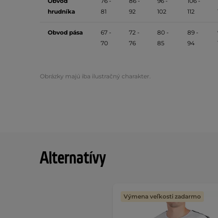
Obvod
76 -
86 -
96 -
106 -
hrudníka
81
92
102
112
Obvod pása
67 -
72 -
80 -
89 -
70
76
85
94
Obrázky majú iba ilustračný charakter.
Alternatívy
Výmena veľkosti zadarmo