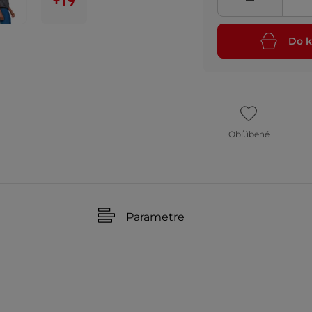
+19
Do k
Obľúbené
Parametre