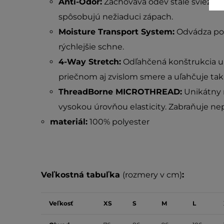
Anti-Odor:
Zachováva odev stále svieži a 
spôsobujú nežiaduci zápach.
Moisture Transport System:
Odvádza pot
rýchlejšie schne.
4-Way Stretch:
Odľahčená konštrukcia u
priečnom aj zvislom smere a uľahčuje tak
ThreadBorne MICROTHREAD:
Unikátny m
vysokou úrovňou elasticity. Zabraňuje n
materiál:
100% polyester
Veľkostná tabuľka
(rozmery v cm)
:
Veľkosť
XS
S
M
L