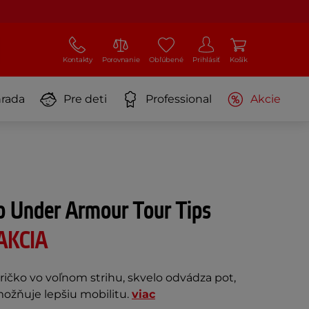
Kontakty
Porovnanie
Obľúbené
Prihlásiť
Košík
rada
Pre deti
Professional
Akcie
o Under Armour Tour Tips
AKCIA
ičko vo voľnom strihu, skvelo odvádza pot,
možňuje lepšiu mobilitu.
viac