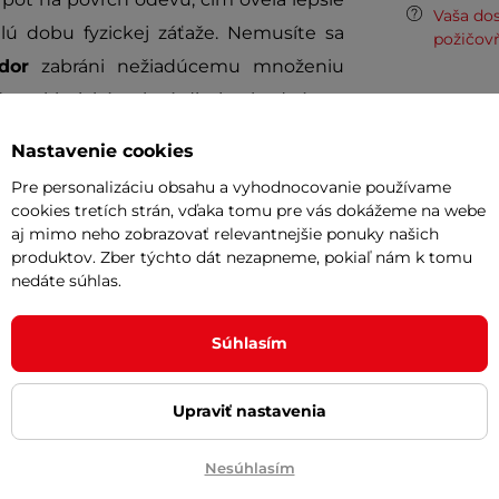
Vaša do
lú dobu fyzickej záťaže. Nemusíte sa
požičov
dor
zabráni nežiadúcemu množeniu
ítate klasický pekný dizajn vhodný pre
Odpor
Nastavenie cookies
Cashbac
Pre personalizáciu obsahu a vyhodnocovanie používame
ďalší ná
cookies tretích strán, vďaka tomu pre vás dokážeme na webe
aj mimo neho zobrazovať relevantnejšie ponuky našich
Posuňte 
produktov. Zber týchto dát nezapneme, pokiaľ nám k tomu
inSPORT
e
strihu
nedáte súhlas.
orbuje pot
Česká kv
oblečen
sť
Súhlasím
Upraviť nastavenia
ť
Nesúhlasím