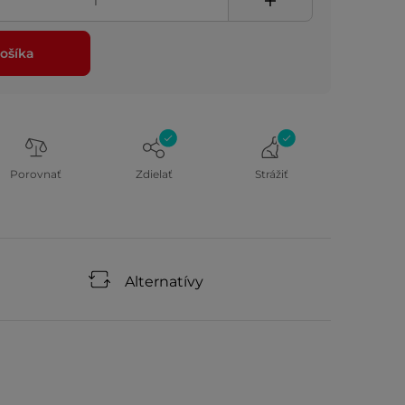
ošíka
Porovnať
Zdielať
Strážiť
Alternatívy