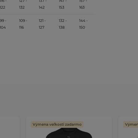
116 -
127 -
137 -
147 -
157 -
122
132
142
153
163
99 -
109 -
121 -
132 -
144 -
104
116
127
138
150
Výmena veľkosti zadarmo
Výmena