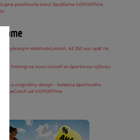
stupná posilňovňa snov! Spúšťame inSPORTline
ňu
účame
k k vybraným elektrobicyklom. Až 350 eur späť na
kup.
svoj tréning na novú úroveň so športovou výživou
line!
alita a originálny design - kolekcia športového
ia TrueCzech od inSPORTline