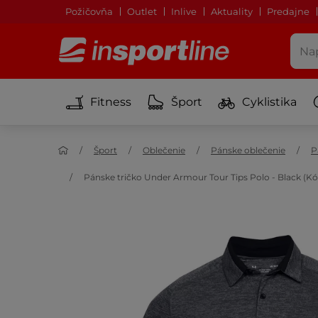
Požičovňa
Outlet
Inlive
Aktuality
Predajne
Fitness
Šport
Cyklistika
Šport
Oblečenie
Pánske oblečenie
P
Pánske tričko Under Armour Tour Tips Polo - Black (K