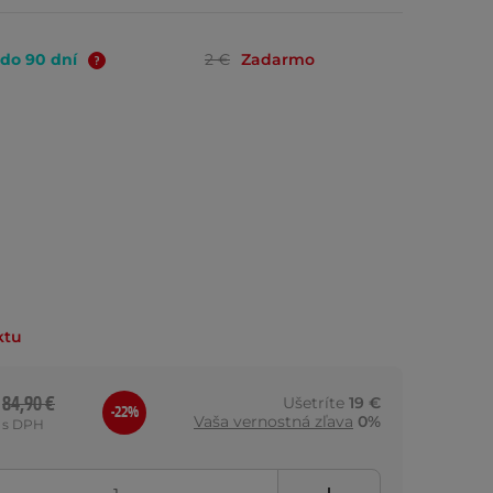
 do 90 dní
2 €
Zadarmo
ktu
84,90 €
Ušetríte
19 €
-22%
Vaša vernostná zľava
0%
s DPH