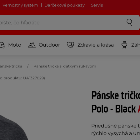
Vernostný systém
Darčekové poukazy
Servis
Moto
Outdoor
Zdravie a krása
Záh
ánske tričká
Pánske tričká s krátkym rukávom
ód produktu: UA1327029)
Pánske tričk
Polo - Black
Priedušné pánske tr
rýchlo vysychá a u