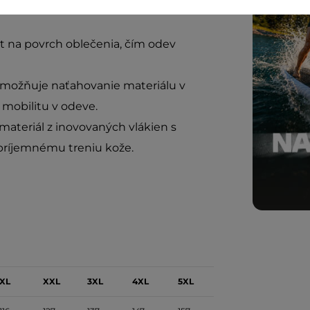
zabraňuje množeniu baktérií, ktoré
 na povrch oblečenia, čím odev
možňuje naťahovanie materiálu v
 mobilitu v odeve.
ateriál z inovovaných vlákien s
epríjemnému treniu kože.
XL
XXL
3XL
4XL
5XL