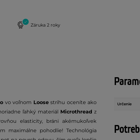
Záruka 2 roky
Parame
lo
vo voľnom
Loose
strihu oceníte ako
Určenie
moriadne ľahký materiál
Microthread
z
ovňou elasticity, bráni akémukoľvek
Potreb
m maximálne pohodlie! Technológia
pot na povrch odevu, čím oveľa lepšie