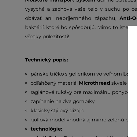
vysychá a zachová vaše telo v suchu po ce
obávať ani nepríjemného zápachu,
Anti-O
baktérií, ktoré ho spôsobujú. Mimo to iste uv
všetky príležitosti!
Technický popis:
pánske tričko s golierikom vo voľnom
Loos
odľahčený materiál
Microthread
skvele abs
raglánové rukávy pre maximálnu pohyblivo
zapínanie na dva gombíky
klasický štýlový dizajn
golfový model vhodný aj mimo zelenú paži
technológie: