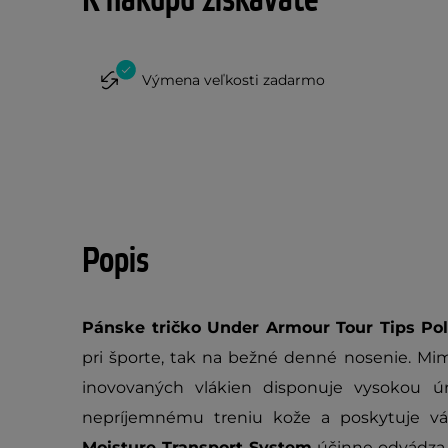
K nákupu získavate
Výmena veľkosti zadarmo
Popis
Pánske tričko Under Armour Tour Tips Po
pri športe, tak na bežné denné nosenie. Mi
inovovaných vlákien disponuje vysokou úr
nepríjemnému treniu kože a poskytuje vá
Moisture Transport System
účinne odvádza 