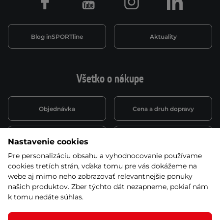
Facebook
Youtube
Instagram
LinkedIn
Blog inSPORTline
Aktuality
Všetko o nákupe
Objednávka
Cena a druh dopravy
Spôsob platby
Vernostný systém
Nastavenie cookies
Pre personalizáciu obsahu a vyhodnocovanie používame
cookies tretích strán, vďaka tomu pre vás dokážeme na
Montáž a servis
Reklamácie a záruka
webe aj mimo neho zobrazovať relevantnejšie ponuky
našich produktov. Zber týchto dát nezapneme, pokiaľ nám
k tomu nedáte súhlas.
Kariéra
Obchodné podmienky