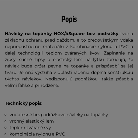
Popis
Návleky na topánky NOX/4Square bez podrážky
tvoria
základnú ochranu pred dažďom, a to predovšetkým vďaka
nepriepustnému materiálu z kombinácie nylonu a PVC a
ďalej technológii teplom zváraných švov. Zapínanie na
zipsy, suché zipsy a elastický lem na lýtku zaručujú, že
návlek bude držať pevne na topánke a prispôsobí sa jej
tvaru. Jemná výstuha v oblasti radenia dopĺňa konštrukciu
týchto návlekov. Nedisponujú podrážkou, takže pôsobia
veľmi ľahko a prirodzene.
Technický popis:
vodotesné bezpodrážkové návleky na topánky
vrchný elastický lem
teplom zvárané švy
kombinácia nylonu a PVC