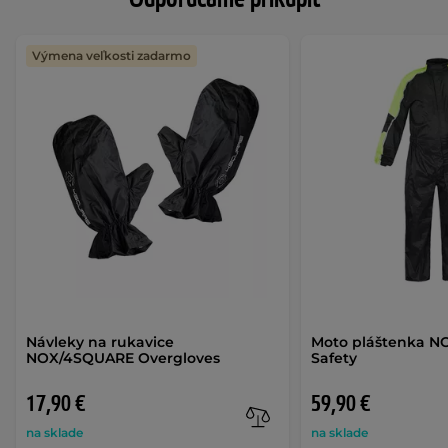
Výmena veľkosti zadarmo
Návleky na rukavice
Moto pláštenka 
NOX/4SQUARE Overgloves
Safety
17,90 €
59,90 €
na sklade
na sklade