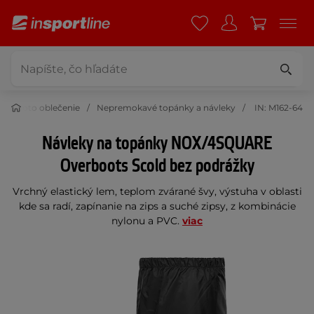
vé moto oblečenie
Nepremokavé topánky a návleky
IN: M162-64
Návleky na topánky NOX/4SQUARE
Overboots Scold bez podrážky
Vrchný elastický lem, teplom zvárané švy, výstuha v oblasti
kde sa radí, zapínanie na zips a suché zipsy, z kombinácie
nylonu a PVC.
viac