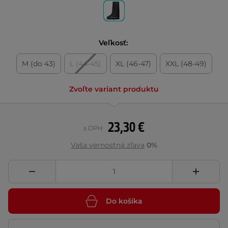
Veľkosť:
M (do 43)
L (44-45)
XL (46-47)
XXL (48-49)
Zvoľte variant produktu
23,30 €
s DPH
Vaša vernostná zľava
0%
Do košíka