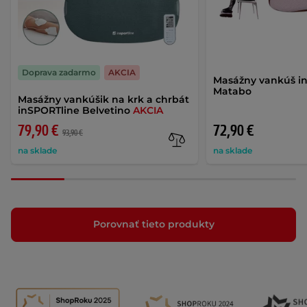
Doprava zadarmo
AKCIA
Masážny vankúš i
Matabo
Masážny vankúšik na krk a chrbát
inSPORTline Belvetino
AKCIA
79,90 €
72,90 €
93,90 €
na sklade
na sklade
Porovnať tieto produkty