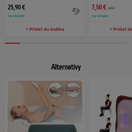
25,90 €
7,50 €
8,90 €
na sklade
na sklade
+ Pridať do košíka
+ Pridať d
Alternatívy