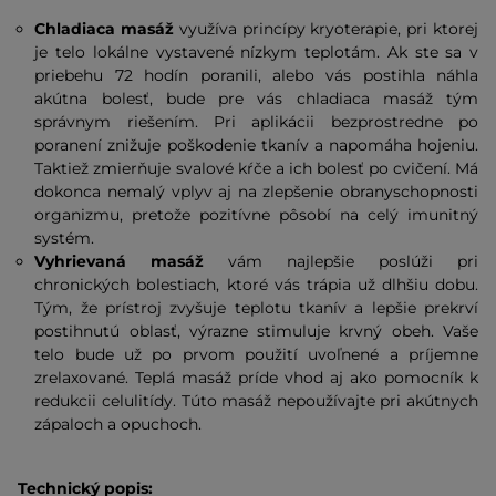
Chladiaca masáž
využíva princípy kryoterapie, pri ktorej
je telo lokálne vystavené nízkym teplotám. Ak ste sa v
priebehu 72 hodín poranili, alebo vás postihla náhla
akútna bolesť, bude pre vás chladiaca masáž tým
správnym riešením. Pri aplikácii bezprostredne po
poranení znižuje poškodenie tkanív a napomáha hojeniu.
Taktiež zmierňuje svalové kŕče a ich bolesť po cvičení. Má
dokonca nemalý vplyv aj na zlepšenie obranyschopnosti
organizmu, pretože pozitívne pôsobí na celý imunitný
systém.
Vyhrievaná masáž
vám najlepšie poslúži pri
chronických bolestiach, ktoré vás trápia už dlhšiu dobu.
Tým, že prístroj zvyšuje teplotu tkanív a lepšie prekrví
postihnutú oblasť, výrazne stimuluje krvný obeh. Vaše
telo bude už po prvom použití uvoľnené a príjemne
zrelaxované. Teplá masáž príde vhod aj ako pomocník k
redukcii celulitídy. Túto masáž nepoužívajte pri akútnych
zápaloch a opuchoch.
Technický popis: