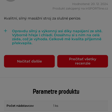
Hodnotené: 20. 12. 2024
Produkt zakúpený na inSPORTline.cz
Kvalitní, silný masážní stroj za slušné peníze.
Opravdu silný a výkonný asi díky napájení ze sítě.
Výborně hřeje i chladí. Dosáhnu si s ním na celá
záda, což je výhoda. Celkově mě kvalita příjemně
překvapila.
Prečítať všetky
Načítať ďalšie
recenzie
Parametre produktu
Počet nádstavcov
1 ks