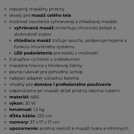
robustný masážny prístroj
skvelý pre
masáž celého tela
možnosť navolenia vyhrievanej a chladiacej masáže
vyhrievaná masáž
zmierňuje chronickú bolesť a
stuhnutosť svalov
chladiaca masáž
znižuje opuchy, podporuje hojenie a
funkciu imunitného systému
LED podsvietenie
pre každú z možností
5 stupňov rýchlosti s indikátorom
masážne hlavice z hliníkovej liatiny
pevná rukoväť pre pohodlný úchop
nabíjací adaptér súčasťou balenia
vhodný pre
domáce i profesionálne používanie
odporúčame pri masáži držať prístroj oboma rukami
materiál:
ABS
výkon:
30 W
hmotnosť:
1,5 kg
dĺžka kábla:
225 cm
rozmery:
37 x 17 x 17 cm
upozornenie:
prístroj neslúži k masáži tváre a intímnych