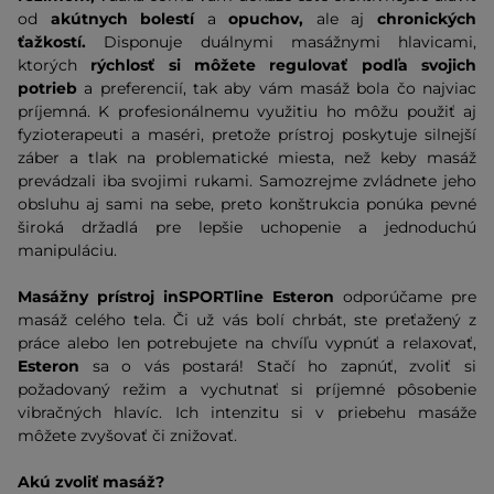
od
akútnych bolestí
a
opuchov,
ale aj
chronických
ťažkostí.
Disponuje duálnymi masážnymi hlavicami,
ktorých
rýchlosť si môžete regulovať podľa svojich
potrieb
a preferencií, tak aby vám masáž bola čo najviac
príjemná. K profesionálnemu využitiu ho môžu použiť aj
fyzioterapeuti a maséri, pretože prístroj poskytuje silnejší
záber a tlak na problematické miesta, než keby masáž
prevádzali iba svojimi rukami. Samozrejme zvládnete jeho
obsluhu aj sami na sebe, preto konštrukcia ponúka pevné
široká držadlá pre lepšie uchopenie a jednoduchú
manipuláciu.
Masážny prístroj inSPORTline Esteron
odporúčame pre
masáž celého tela. Či už vás bolí chrbát, ste preťažený z
práce alebo len potrebujete na chvíľu vypnúť a relaxovať,
Esteron
sa o vás postará! Stačí ho zapnúť, zvoliť si
požadovaný režim a vychutnať si príjemné pôsobenie
vibračných hlavíc. Ich intenzitu si v priebehu masáže
môžete zvyšovať či znižovať.
Akú zvoliť masáž?