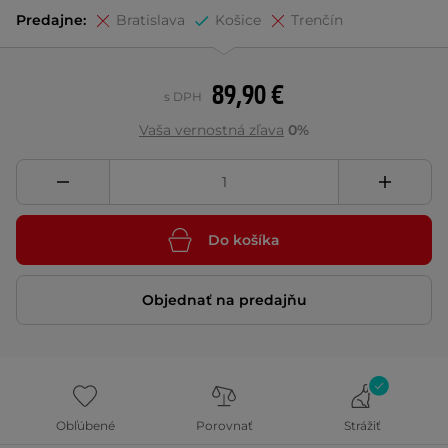
Predajne:
Bratislava
Košice
Trenčín
89,90 €
s DPH
Vaša vernostná zľava
0%
Do košíka
Objednať na predajňu
Obľúbené
Porovnať
Strážiť