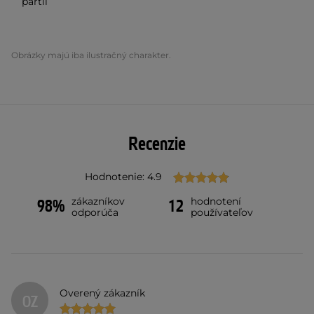
partií
Obrázky majú iba ilustračný charakter.
Recenzie
Hodnotenie: 4.9
zákazníkov
hodnotení
98%
12
odporúča
používateľov
Overený zákazník
OZ