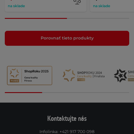
na sklade
na sklade
Porovnať tieto produkty
Kontaktujte nás
Infolinka
:
+421 917 700 098