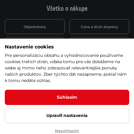
Všetko o nákupe
Objednávka
Cena a druh dopravy
Spôsob platby
Vernostný systém
Nastavenie cookies
Pre personalizáciu obsahu a vyhodnocovanie používame
cookies tretích strán, vďaka tomu pre vás dokážeme na
Montáž a servis
Reklamácie a záruka
webe aj mimo neho zobrazovať relevantnejšie ponuky
našich produktov. Zber týchto dát nezapneme, pokiaľ nám
k tomu nedáte súhlas.
Kariéra
Obchodné podmienky
Súhlasím
Upraviť nastavenia
© 2026 Stores inSPORTline SK, s.r.o. Všetky práva vyhradené
Ochrana osobných údajov
Nastavenie cookies
Nesúhlasím