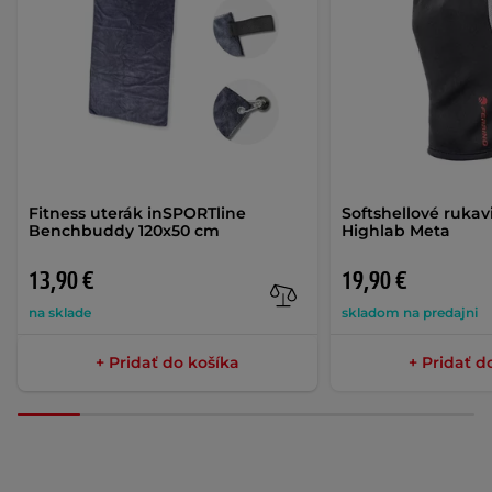
Fitness uterák inSPORTline
Softshellové ruka
Benchbuddy 120x50 cm
Highlab Meta
13,90 €
19,90 €
na sklade
skladom na predajni
+ Pridať do košíka
+ Pridať d