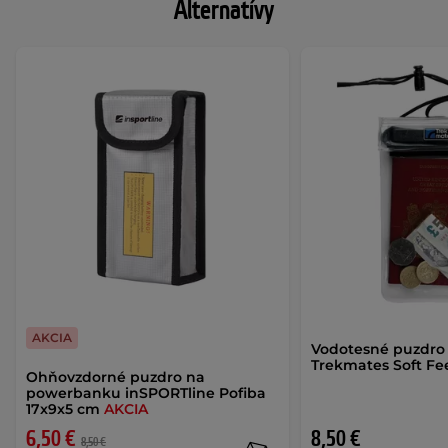
Alternatívy
AKCIA
Vodotesné puzdro
Trekmates Soft Fe
Ohňovzdorné puzdro na
powerbanku inSPORTline Pofiba
17x9x5 cm
AKCIA
6,50 €
8,50 €
8,50 €