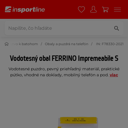
íslušenstvo k batohom
Obaly a puzdrá na telefón
IN: F78330-2021
Vodotesný obal FERRINO Impremeabile S
Vodotesné puzdro, pevný priehľadný materiál, praktické
pútko, vhodné na doklady, mobilný telefón a pod.
viac