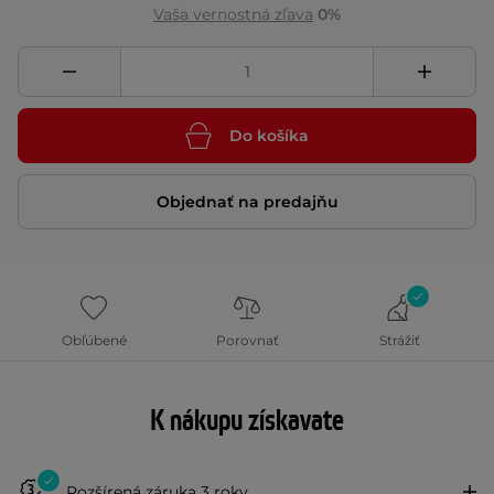
Vaša vernostná zľava
0%
Do košíka
Objednať na predajňu
Obľúbené
Porovnať
Strážiť
K nákupu získavate
Rozšírená záruka 3 roky