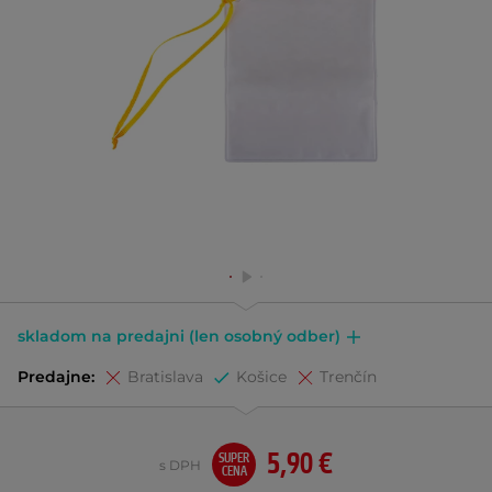
skladom na predajni (len osobný odber)
Predajne:
Bratislava
Košice
Trenčín
5,90 €
SUPER
s DPH
CENA