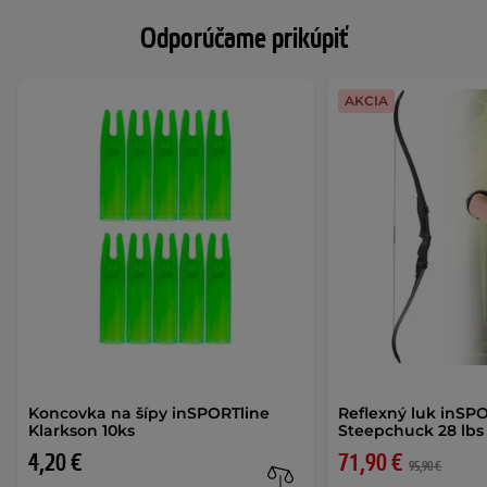
Odporúčame prikúpiť
AKCIA
Koncovka na šípy inSPORTline
Reflexný luk inSP
Klarkson 10ks
Steepchuck 28 lb
4,20 €
71,90 €
95,90 €