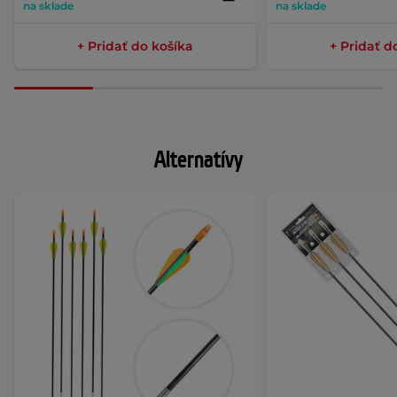
na sklade
na sklade
+ Pridať do košíka
+ Pridať d
Alternatívy