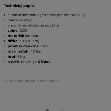
Technický popis:
súprava laminátových šípov pre reflexné luky
plastové letky
vhodné na rekreačné použitie
spine:
1200
materiál:
laminát
dĺžka:
30" (76 cm)
priemer drieku:
6 mm
max. náťah:
40 lbs
hrot:
69 g
balenie obsahuje
6 šípov
Obrázky majú iba ilustračný charakter.