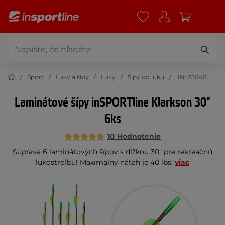
Šport
Luky a šípy
Luky
Šípy do luku
IN: 23040
Laminátové šípy inSPORTline Klarkson 30"
6ks
10 Hodnotenie
Súprava 6 laminátových šípov s dĺžkou 30" pre rekreačnú
lukostreľbu! Maximálny náťah je 40 lbs.
viac