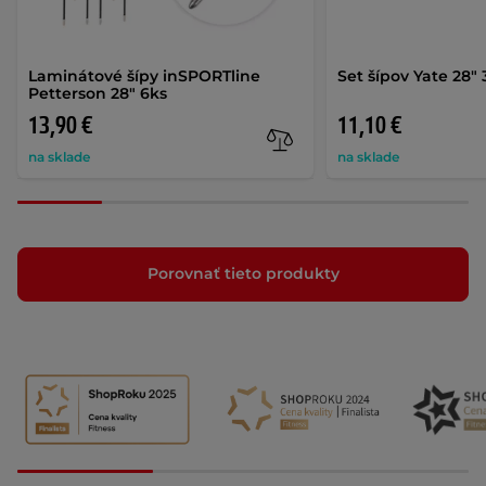
Laminátové šípy inSPORTline
Set šípov Yate 28" 
Petterson 28" 6ks
13,90 €
11,10 €
na sklade
na sklade
Porovnať tieto produkty