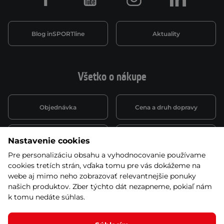
Facebook
Youtube
Instagram
LinkedIn
Blog inSPORTline
Aktuality
Všetko o nákupe
Objednávka
Cena a druh dopravy
Spôsob platby
Vernostný systém
Nastavenie cookies
Pre personalizáciu obsahu a vyhodnocovanie používame
cookies tretích strán, vďaka tomu pre vás dokážeme na
Montáž a servis
Reklamácie a záruka
webe aj mimo neho zobrazovať relevantnejšie ponuky
našich produktov. Zber týchto dát nezapneme, pokiaľ nám
k tomu nedáte súhlas.
Kariéra
Obchodné podmienky