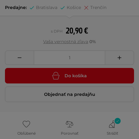
Predajne:
Bratislava
Košice
Trenčín
20,90 €
s DPH
Vaša vernostná zľava
0%
Do košíka
Objednať na predajňu
Obľúbené
Porovnať
Strážiť