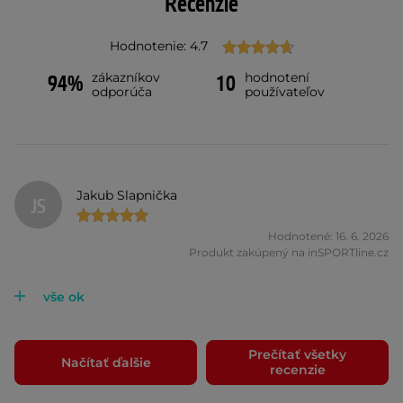
Recenzie
Hodnotenie: 4.7
zákazníkov
hodnotení
94%
10
odporúča
používateľov
Jakub Slapnička
JS
Hodnotené: 16. 6. 2026
Produkt zakúpený na inSPORTline.cz
vše ok
Prečítať všetky
Načítať ďalšie
recenzie