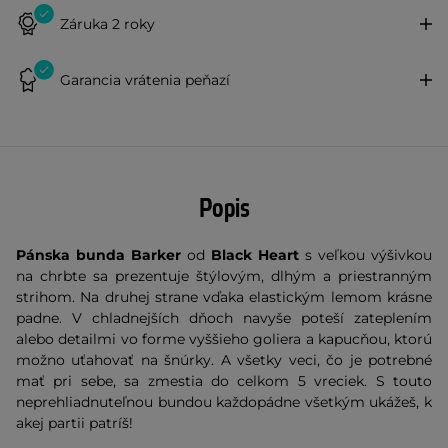
Záruka 2 roky
Garancia vrátenia peňazí
Popis
Pánska bunda Barker
od
Black Heart
s veľkou výšivkou
na chrbte sa prezentuje štýlovým, dlhým a priestranným
strihom. Na druhej strane vďaka elastickým lemom krásne
padne. V chladnejších dňoch navyše poteší zateplením
alebo detailmi vo forme vyššieho goliera a kapucňou, ktorú
možno uťahovať na šnúrky. A všetky veci, čo je potrebné
mať pri sebe, sa zmestia do celkom 5 vreciek. S touto
neprehliadnuteľnou bundou každopádne všetkým ukážeš, k
akej partii patríš!