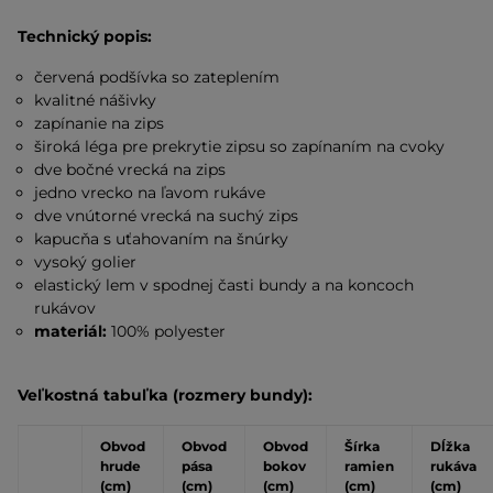
Technický popis:
červená podšívka so zateplením
kvalitné nášivky
zapínanie na zips
široká léga pre prekrytie zipsu so zapínaním na cvoky
dve bočné vrecká na zips
jedno vrecko na ľavom rukáve
dve vnútorné vrecká na suchý zips
kapucňa s uťahovaním na šnúrky
vysoký golier
elastický lem v spodnej časti bundy a na koncoch
rukávov
materiál:
100% polyester
Veľkostná tabuľka (rozmery bundy):
Obvod
Obvod
Obvod
Šírka
Dĺžka
hrude
pása
bokov
ramien
rukáva
(cm)
(cm)
(cm)
(cm)
(cm)