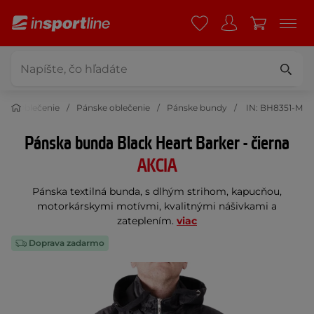
t
Oblečenie
Pánske oblečenie
Pánske bundy
IN: BH8351-M
Pánska bunda Black Heart Barker - čierna
AKCIA
Pánska textilná bunda, s dlhým strihom, kapucňou,
motorkárskymi motívmi, kvalitnými nášivkami a
zateplením.
viac
Doprava zadarmo