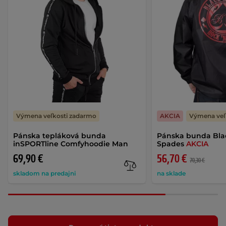
Výmena veľkosti zadarmo
AKCIA
Výmena veľ
Pánska tepláková bunda
Pánska bunda Blac
inSPORTline Comfyhoodie Man
Spades
AKCIA
69,90 €
56,70 €
70,30 €
skladom na predajni
na sklade