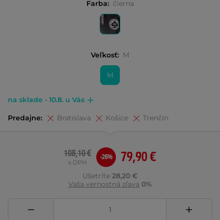
Farba:
čierna
Veľkosť:
M
M
na sklade - 10.8. u Vás
Predajne:
Bratislava
Košice
Trenčín
108,10 €
79,90 €
-26%
s DPH
Ušetríte
28,20 €
Vaša vernostná zľava
0%