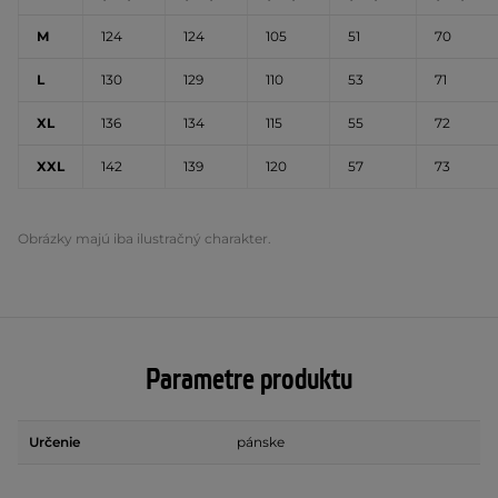
M
124
124
105
51
70
L
130
129
110
53
71
XL
136
134
115
55
72
XXL
142
139
120
57
73
Obrázky majú iba ilustračný charakter.
Parametre produktu
Určenie
pánske