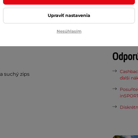
ólie
a slúži tak ako
mapník.
Taška je
Potreb
Upraviť nastavenia
osilneným dnom, takže veci uložené vo
raktickým doplnkom sú potom
reflexné
Vaša do
Nesúhlasím
požičov
ršených svetelných podmienok.
Odpor
Cashbac
a suchý zips
ďalší ná
Posuňte 
inSPORT
Diskrétn