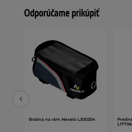
Odporúčame prikúpiť
Predchádzajúce
Brašna na rám Nexelo L300354
Predné
L177062