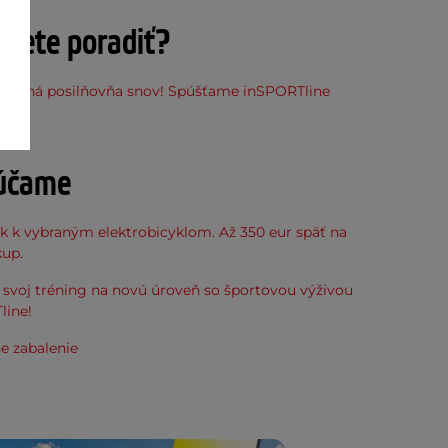
ujete poradiť?
stupná posilňovňa snov! Spúšťame inSPORTline
ňu
účame
k k vybraným elektrobicyklom. Až 350 eur späť na
kup.
svoj tréning na novú úroveň so športovou výživou
line!
e zabalenie