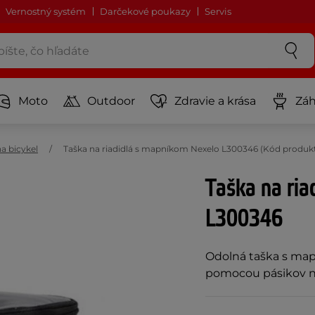
Vernostný systém
Darčekové poukazy
Servis
Moto
Outdoor
Zdravie a krása
Záh
a bicykel
Taška na riadidlá s mapníkom Nexelo L300346 (Kód produkt
Taška na ria
L300346
Odolná taška s map
pomocou pásikov n