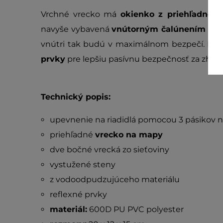
Vrchné vrecko má
okienko z priehľadnej f
navyše vybavená
vnútorným čalúnením
a z
vnútri tak budú v maximálnom bezpečí. P
prvky
pre lepšiu pasívnu bezpečnosť za zho
Technický popis:
upevnenie na riadidlá pomocou 3 pásikov n
priehľadné
vrecko na mapy
dve bočné vrecká zo sieťoviny
vystužené steny
z vodoodpudzujúceho materiálu
reflexné prvky
materiál:
600D PU PVC polyester