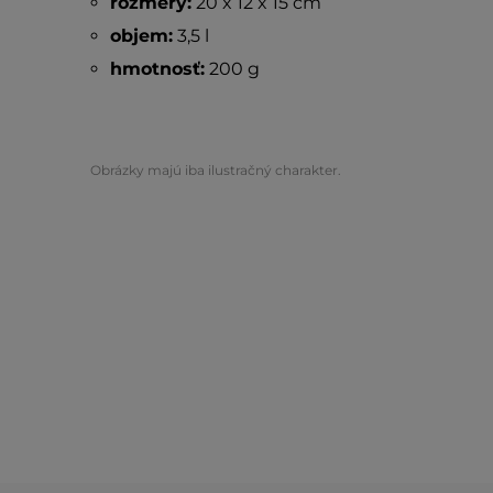
rozmery:
20 x 12 x 15 cm
objem:
3,5 l
hmotnosť:
200 g
Obrázky majú iba ilustračný charakter.