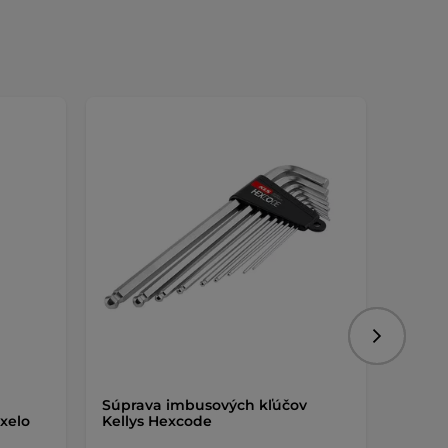
Nasledujú
Súprava imbusových kľúčov
Zámok
xelo
Kellys Hexcode