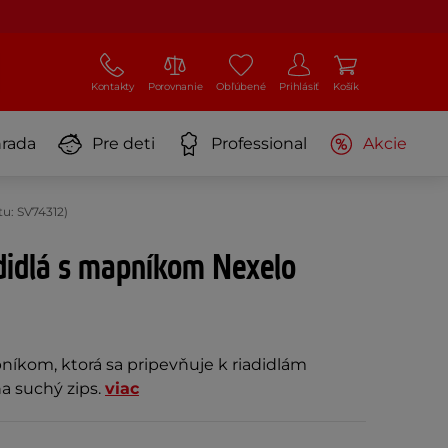
Kontakty
Porovnanie
Obľúbené
Prihlásiť
Košík
rada
Pre deti
Professional
Akcie
u: SV74312)
didlá s mapníkom Nexelo
níkom, ktorá sa pripevňuje k riadidlám
a suchý zips.
viac