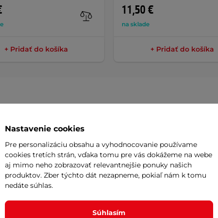
€
11,50 €
de
na sklade
+ Pridať do košíka
+ Pridať do košíka
Parame
Nastavenie cookies
Pre personalizáciu obsahu a vyhodnocovanie používame
cookies tretích strán, vďaka tomu pre vás dokážeme na webe
vyrobená z odolného materiálu, ktorý
Umiestneni
aj mimo neho zobrazovať relevantnejšie ponuky našich
,
a to veľmi jednoducho pomocou
3
produktov. Zber týchto dát nezapneme, pokiaľ nám k tomu
Okienko pre
nedáte súhlas.
bicykli dobre držať aj pri agresívnejšej
Objem
Súhlasím