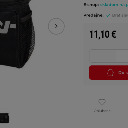
E-shop:
skladom na p
Predajne:
Bratisla
Nasledujúce
11,10 €
Do k
Obľúbené