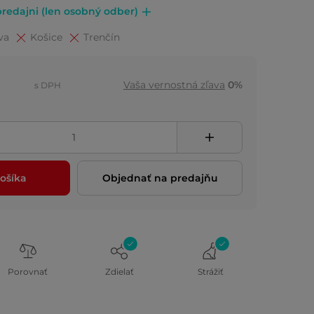
redajni (len osobný odber)
va
Košice
Trenčín
Vaša vernostná zľava
0%
s DPH
ošíka
Objednať na predajňu
Porovnať
Zdielať
Strážiť