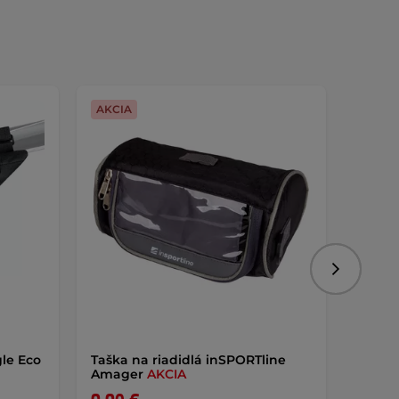
AKCIA
Nasledujú
gle Eco
Taška na riadidlá inSPORTline
Brašna
Amager
AKCIA
Challe