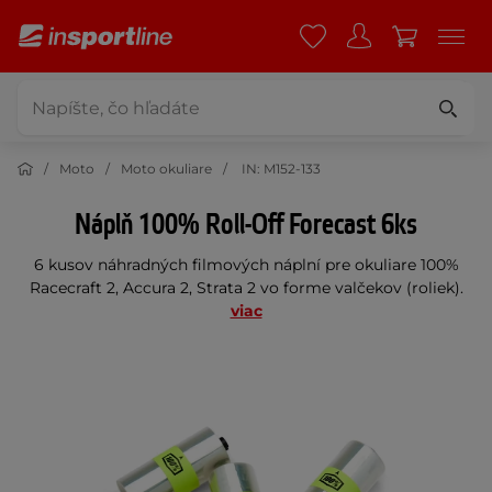
Moto
Moto okuliare
IN: M152-133
Náplň 100% Roll-Off Forecast 6ks
6 kusov náhradných filmových náplní pre okuliare 100%
Racecraft 2, Accura 2, Strata 2 vo forme valčekov (roliek).
viac