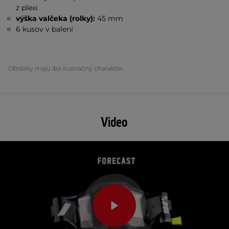
z plexi
výška valčeka (rolky):
45 mm
6 kusov v balení
Obrázky majú iba ilustračný charakter.
Video