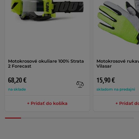
Motokrosové okuliare 100% Strata
Motokrosové ruka
2 Forecast
Vilasar
68,20 €
15,90 €
na sklade
skladom na predajni
+ Pridať do košíka
+ Pridať d