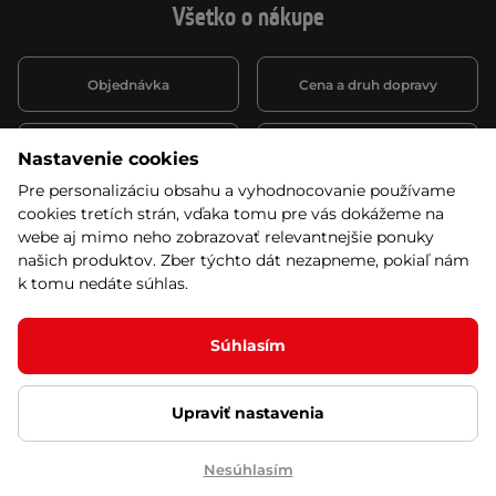
Všetko o nákupe
Objednávka
Cena a druh dopravy
Spôsob platby
Vernostný systém
Nastavenie cookies
Pre personalizáciu obsahu a vyhodnocovanie používame
cookies tretích strán, vďaka tomu pre vás dokážeme na
Montáž a servis
Reklamácie a záruka
webe aj mimo neho zobrazovať relevantnejšie ponuky
našich produktov. Zber týchto dát nezapneme, pokiaľ nám
k tomu nedáte súhlas.
Kariéra
Obchodné podmienky
Súhlasím
Upraviť nastavenia
© 2026 Stores inSPORTline SK, s.r.o. Všetky práva vyhradené
Ochrana osobných údajov
Nastavenie cookies
Nesúhlasím