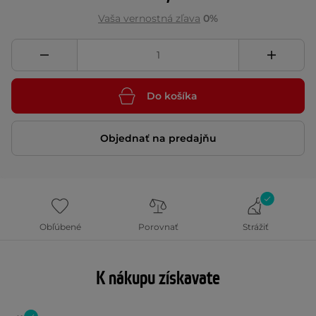
Vaša vernostná zľava
0%
Do košíka
Objednať na predajňu
Obľúbené
Porovnať
Strážiť
K nákupu získavate