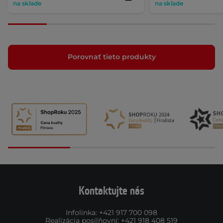
na sklade
na sklade
Porovnať tieto produkty
Kontaktujte nás
Infolinka
:
+421 917 700 098
Realizácia posilňovní
:
+421 918 408 519