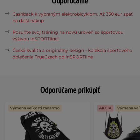
Odporúčame
Cashback k vybraným elektrobicyklom. Až 350 eur späť
na ďalší nákup.
Posuňte svoj tréning na novú úroveň so športovou
výživou inSPORTline!
Česká kvalita a originálny design - kolekcia športového
oblečenia TrueCzech od inSPORTline
Odporúčame prikúpiť
Výmena veľkosti zadarmo
AKCIA
Výmena veľ