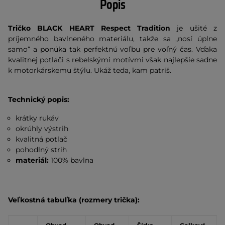
Popis
Tričko BLACK HEART Respect Tradition
je ušité z
príjemného bavlneného materiálu, takže sa „nosí úplne
samo“ a ponúka tak perfektnú voľbu pre voľný čas. Vďaka
kvalitnej potlači s rebelskými motívmi však najlepšie sadne
k motorkárskemu štýlu. Ukáž teda, kam patríš.
Technický popis:
krátky rukáv
okrúhly výstrih
kvalitná potlač
pohodlný strih
materiál:
100% bavlna
Veľkostná tabuľka (rozmery trička):