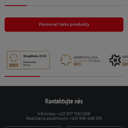
Porovnať tieto produkty
Kontaktujte nás
Infolinka
:
+421 917 700 098
Realizácia posilňovní
:
+421 918 408 519