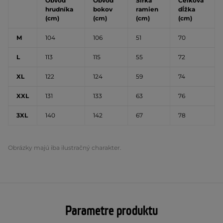
Obvod
Obvod
Šírka
Celková
hrudníka
bokov
ramien
dĺžka
(cm)
(cm)
(cm)
(cm)
M
104
106
51
70
L
113
115
55
72
XL
122
124
59
74
XXL
131
133
63
76
3XL
140
142
67
78
Obrázky majú iba ilustračný charakter.
Parametre produktu