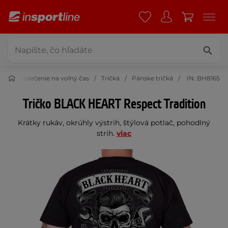
nie
Oblečenie na voľný čas
Tričká
Pánske tričká
IN: BH8165
Tričko BLACK HEART Respect Tradition
Krátky rukáv, okrúhly výstrih, štýlová potlač, pohodlný
strih.
viac