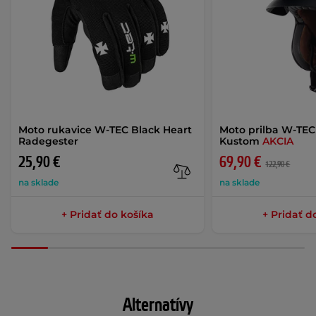
Moto rukavice W-TEC Black Heart
Moto prilba W-TEC
Radegester
Kustom
AKCIA
25,90 €
69,90 €
122,90 €
na sklade
na sklade
+ Pridať do košíka
+ Pridať d
Alternatívy