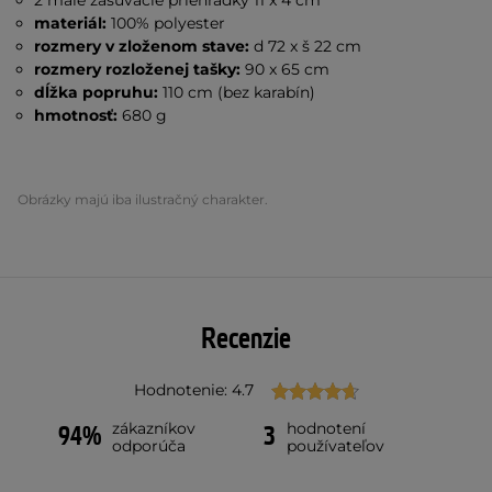
2 malé zasúvacie priehradky 11 x 4 cm
materiál:
100% polyester
rozmery v zloženom stave:
d 72 x š 22 cm
rozmery rozloženej tašky:
90 x 65 cm
dĺžka popruhu:
110 cm (bez karabín)
hmotnosť:
680 g
Obrázky majú iba ilustračný charakter.
Recenzie
Hodnotenie: 4.7
zákazníkov
hodnotení
94%
3
odporúča
používateľov