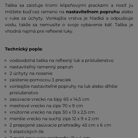
Taška sa zaisťuje tromi klipsňovými prackami a nosiť ju
môžete buď cez rameno na
nastaviteľnom popruhu
alebo
v ruke za úchyty. Vonkajšia vrstva je hladká a odpudzuje
vodu, takže sa nemusíte o svoje vybavenie báť. Taška je
vhodná najmä pre reflexné luky.
Technický popis:
vodoodolná taška na reflexný luk a príslušenstvo
nastaviteľný ramenný popruh
2 úchyty na nosenie
zaistenie pomocou 3 praciek
vonkajšie nastaviteľné popruhy na luk alebo dlhšie
príslušenstvo
zasúvacie vrecko na šípy 65 x 14,5 cm
meshové vrecko na zips 70 x 9 cm
vnútorné vrecko na zips 30 x 13 x 2,5 cm
menšie vrecko na suchý zips 12 x 9 x 2 cm
2 prepojené zasúvacie priehradky 45 cm x 6 cm
5 elastických ôk