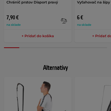
Chránič prstov Disport pravý
Vyťahovač na šípy
7,90 €
6 €
na sklade
na sklade
+ Pridať do košíka
+ Pridať d
Alternatívy