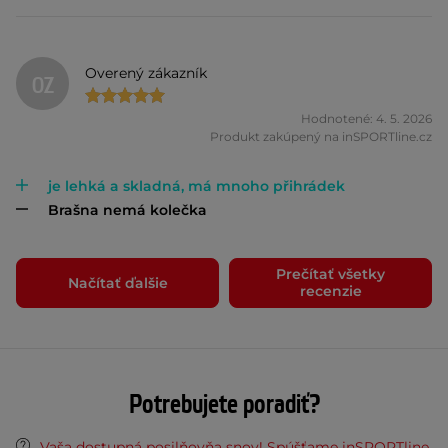
Overený zákazník
OZ
Hodnotené: 4. 5. 2026
Produkt zakúpený na inSPORTline.cz
je lehká a skladná, má mnoho přihrádek
Brašna nemá kolečka
Prečítať všetky
Načítať ďalšie
recenzie
Potrebujete poradiť?
Vaša dostupná posilňovňa snov! Spúšťame inSPORTline