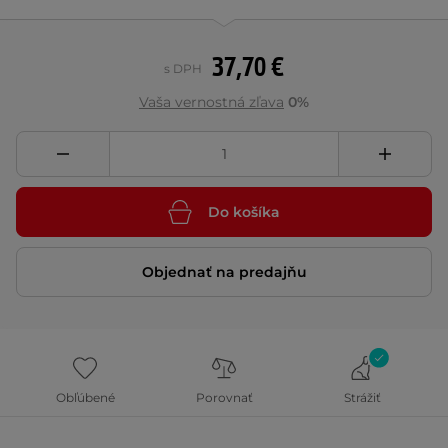
37,70 €
s DPH
Vaša vernostná zľava
0%
Do košíka
Objednať na predajňu
Obľúbené
Porovnať
Strážiť