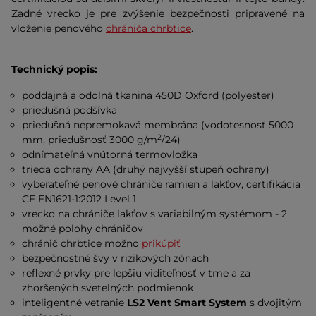
Zadné vrecko je pre zvýšenie bezpečnosti pripravené na
vloženie penového
chrániča chrbtice
.
Technický popis:
poddajná a odolná tkanina 450D Oxford (polyester)
priedušná podšívka
priedušná nepremokavá membrána (vodotesnosť 5000
2
mm, priedušnosť 3000 g/m
/24)
odnímateľná vnútorná termovložka
trieda ochrany AA (druhý najvyšší stupeň ochrany)
vyberateľné penové chrániče ramien a lakťov, certifikácia
CE EN1621-1:2012 Level 1
vrecko na chrániče lakťov s variabilným systémom - 2
možné polohy chráničov
chránič chrbtice možno
prikúpiť
bezpečnostné švy v rizikových zónach
reflexné prvky pre lepšiu viditeľnosť v tme a za
zhoršených svetelných podmienok
inteligentné vetranie
LS2 Vent Smart System
s dvojitým