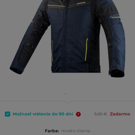
Možnosť vrátenia do 90 dní
5,55 €
Zadarmo
Farba:
modro-čierna