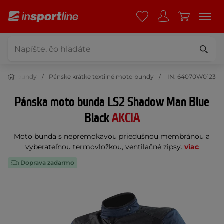
é moto bundy
Pánske krátke textilné moto bundy
IN: 64070W0123
Pánska moto bunda LS2 Shadow Man Blue
Black
AKCIA
Moto bunda s nepremokavou priedušnou membránou a
vyberateľnou termovložkou, ventilačné zipsy.
viac
Doprava zadarmo