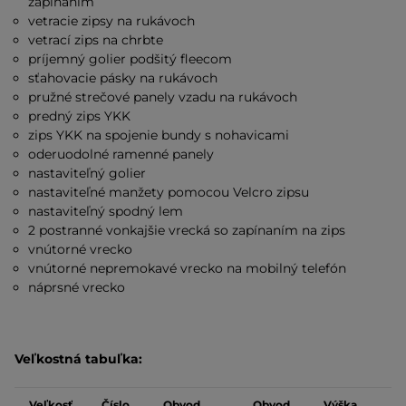
zapínaním
vetracie zipsy na rukávoch
vetrací zips na chrbte
príjemný golier podšitý fleecom
sťahovacie pásky na rukávoch
pružné strečové panely vzadu na rukávoch
predný zips YKK
zips YKK na spojenie bundy s nohavicami
oderuodolné ramenné panely
nastaviteľný golier
nastaviteľné manžety pomocou Velcro zipsu
nastaviteľný spodný lem
2 postranné vonkajšie vrecká so zapínaním na zips
vnútorné vrecko
vnútorné nepremokavé vrecko na mobilný telefón
náprsné vrecko
Veľkostná tabuľka:
Veľkosť
Číslo
Obvod
Obvod
Výška