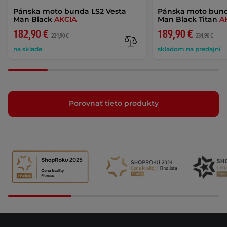
Pánska moto bunda LS2 Vesta
Pánska moto bun
Man Black
AKCIA
Man Black Titan
A
182,90 €
189,90 €
224,90 €
234,90 €
na sklade
skladom na predajni
Porovnať tieto produkty