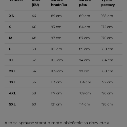
(EU)
hrudníka
pásu
postavy
XS
44
89 cm
80 cm
168 cm
S
46
93 cm
84 cm
172 cm
M
48
97 cm
87 cm
176 cm
L
50
101 cm
89 cm
180 cm
XL
52
105 cm
94 cm
184 cm
2XL
54
109 cm
99 cm
188 cm
3XL
56
113 cm
104 cm
192 cm
4XL
58
117 cm
109 cm
196 cm
5XL
60
121 cm
114 cm
198 cm
Ako sa správne starať o moto oblečenie sa dozviete v