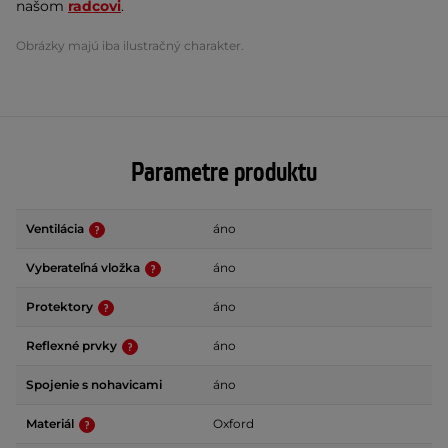
našom
radcovi
.
Obrázky majú iba ilustračný charakter.
Parametre produktu
Ventilácia
áno
Vyberateľná vložka
áno
Protektory
áno
Reflexné prvky
áno
Spojenie s nohavicami
áno
Materiál
Oxford