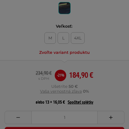
Veľkosť:
M
L
4XL
Zvoľte variant produktu
234,90 €
184,90 €
-21%
s DPH
Ušetríte
50 €
Vaša vernostná zľava
0%
alebo 13 × 16,05 €
Spočítať splátky