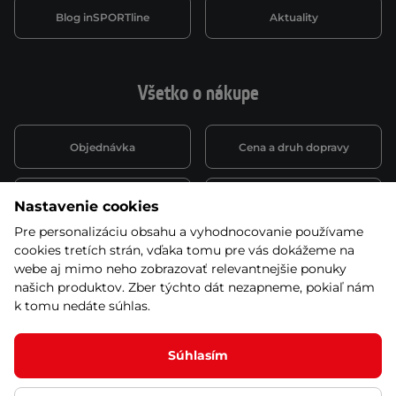
Blog inSPORTline
Aktuality
Všetko o nákupe
Objednávka
Cena a druh dopravy
Spôsob platby
Vernostný systém
Nastavenie cookies
Pre personalizáciu obsahu a vyhodnocovanie používame
cookies tretích strán, vďaka tomu pre vás dokážeme na
Montáž a servis
Reklamácie a záruka
webe aj mimo neho zobrazovať relevantnejšie ponuky
našich produktov. Zber týchto dát nezapneme, pokiaľ nám
k tomu nedáte súhlas.
Kariéra
Obchodné podmienky
Súhlasím