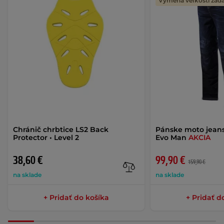
Výmena veľkosti za
Chránič chrbtice LS2 Back
Pánske moto jeans
Protector • Level 2
Evo Man
AKCIA
38,60 €
99,90 €
159,90 €
na sklade
na sklade
+ Pridať do košíka
+ Pridať d