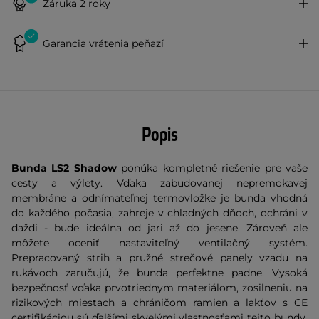
Záruka 2 roky
Garancia vrátenia peňazí
Popis
Bunda LS2 Shadow
ponúka kompletné riešenie pre vaše
cesty a výlety. Vďaka zabudovanej nepremokavej
membráne a odnímateľnej termovložke je bunda vhodná
do každého počasia, zahreje v chladných dňoch, ochráni v
daždi - bude ideálna od jari až do jesene. Zároveň ale
môžete oceniť nastaviteľný ventilačný systém.
Prepracovaný strih a pružné strečové panely vzadu na
rukávoch zaručujú, že bunda perfektne padne. Vysoká
bezpečnosť vďaka prvotriednym materiálom, zosilneniu na
rizikových miestach a chráničom ramien a lakťov s CE
certifikáciou sú ďalšími skvelými vlastnosťami tejto bundy.