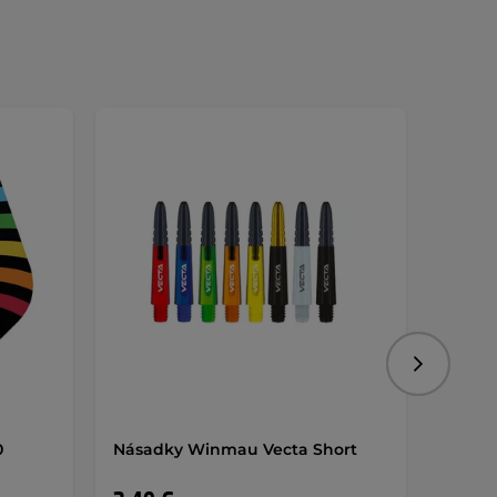
Nasledujú
0
Násadky Winmau Vecta Short
Násad