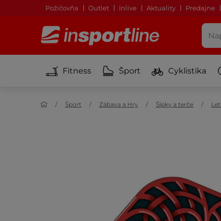
Požičovňa
Outlet
Inlive
Aktuality
Predajne
Fitness
Šport
Cyklistika
Šport
Zábava a Hry
Šípky a terče
Let