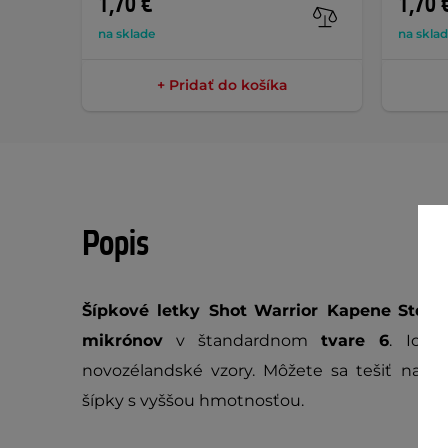
1,70 €
1,70 
na sklade
na skla
+ Pridať do košíka
Popis
Šípkové letky Shot
Warrior Kapene
Std. 
mikrónov
v štandardnom
tvare 6
. Ich 
novozélandské vzory. Môžete sa tešiť na per
šípky s vyššou hmotnosťou.