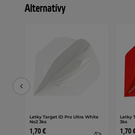
Alternatívy
Predchádzajúce
Letky Target ID Pro Ultra White
Letky 
No2 3ks
3ks
1,70 €
1,70 