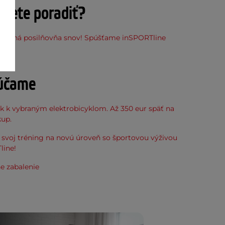
ujete poradiť?
stupná posilňovňa snov! Spúšťame inSPORTline
ňu
účame
k k vybraným elektrobicyklom. Až 350 eur späť na
kup.
svoj tréning na novú úroveň so športovou výživou
line!
e zabalenie