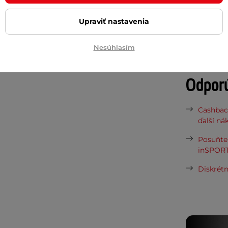
Potreb
Upraviť nastavenia
Vaša do
Nesúhlasím
požičov
Odpor
Cashbac
ďalší ná
Posuňte 
inSPORT
Diskrétn