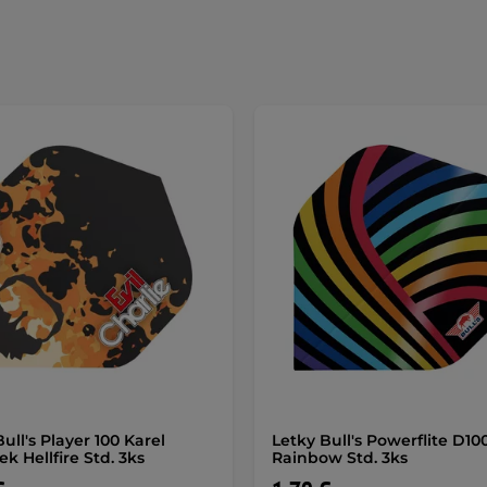
ull's Player 100 Karel
Letky Bull's Powerflite D10
k Hellfire Std. 3ks
Rainbow Std. 3ks