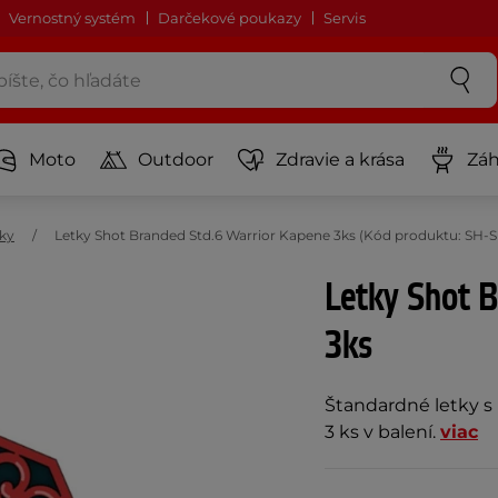
Vernostný systém
Darčekové poukazy
Servis
Moto
Outdoor
Zdravie a krása
Záh
ky
Letky Shot Branded Std.6 Warrior Kapene 3ks (Kód produktu: SH-
Letky Shot 
3ks
Štandardné letky s
3 ks v balení.
viac