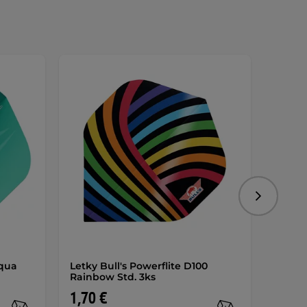
Nasledujú
Aqua
Letky Bull's Powerflite D100
Letky 
Rainbow Std. 3ks
Green
1,70 €
1,70 