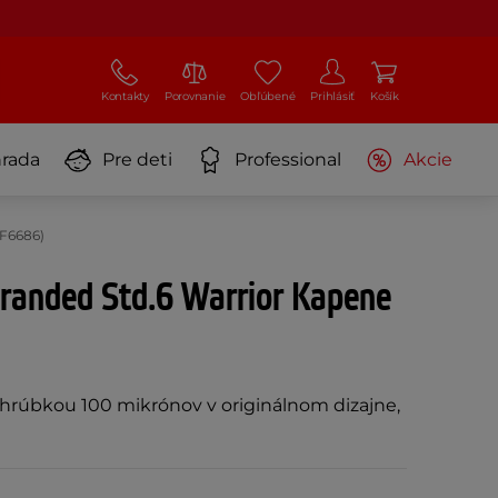
Kontakty
Porovnanie
Obľúbené
Prihlásiť
Košík
rada
Pre deti
Professional
Akcie
SF6686)
Branded Std.6 Warrior Kapene
 hrúbkou 100 mikrónov v originálnom dizajne,