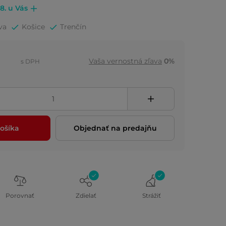
.8. u Vás
va
Košice
Trenčín
Vaša vernostná zľava
0%
s DPH
ošíka
Objednať na predajňu
Porovnať
Zdielať
Strážiť