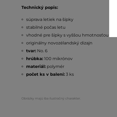
Technický popis:
súprava letiek na šípky
stabilné počas letu
vhodné pre šípky s vyššou hmotnosťou
originálny novozélandský dizajn
tvar:
No. 6
hrúbka:
100 mikrónov
materiál:
polymér
počet ks v balení:
3 ks
Obrázky majú iba ilustračný charakter.