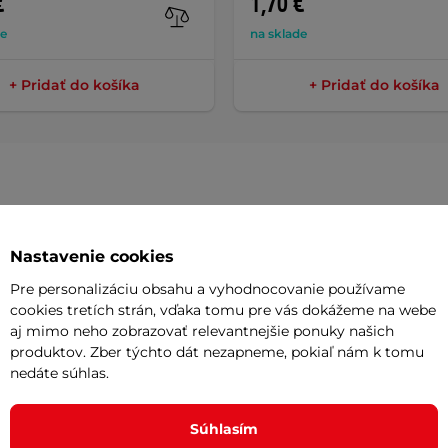
€
1,70 €
de
na sklade
+ Pridať do košíka
+ Pridať do košíka
Parame
Nastavenie cookies
Pre personalizáciu obsahu a vyhodnocovanie používame
No. 6
sú kvalitné letky
s hrúbkou
100
cookies tretích strán, vďaka tomu pre vás dokážeme na webe
Materiál
aj mimo neho zobrazovať relevantnejšie ponuky našich
originálny dizajn zobrazuje pôvodné
produktov. Zber týchto dát nezapneme, pokiaľ nám k tomu
Hrúbka
fektné letové vlastnosti, ideálne pre
nedáte súhlas.
Počet letiek
Súhlasím