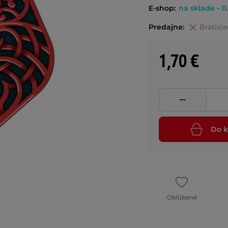
E-shop:
na sklade - 11
Predajne:
Bratisla
1,70 €
Do k
Obľúbené