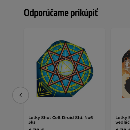
Odporúčame prikúpiť
Predchádzajúce
Letky Shot Celt Druid Std. No6
Letky B
3ks
Sedláče