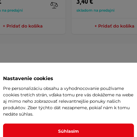
€
3,40 €
 na predajni
skladom na predajni
+ Pridať do košíka
+ Pridať do košíka
Parame
Nastavenie cookies
Pre personalizáciu obsahu a vyhodnocovanie používame
au Vecta Intermediate
s dĺžkou 37
cookies tretích strán, vďaka tomu pre vás dokážeme na webe
Hrot
aj mimo neho zobrazovať relevantnejšie ponuky našich
liníka a polykarbonátu
majú nízku
produktov. Zber týchto dát nezapneme, pokiaľ nám k tomu
Materiál
le farieb
.
nedáte súhlas.
Počet nása
Súhlasím