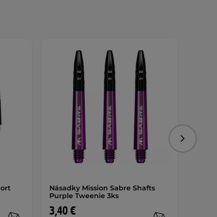
Nasledujú
ort
Násadky Mission Sabre Shafts
Násadk
Purple Tweenie 3ks
Yellow
3,40 €
3 €