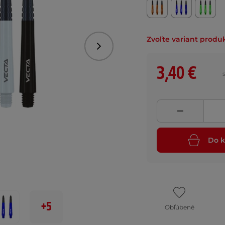
Zvoľte variant produ
Nasledujúce
3,40 €
Do k
+5
Obľúbené