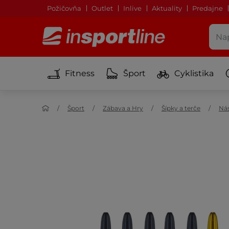
Požičovňa
Outlet
Inlive
Aktuality
Predajne
Fitness
Šport
Cyklistika
Šport
Zábava a Hry
Šípky a terče
Ná