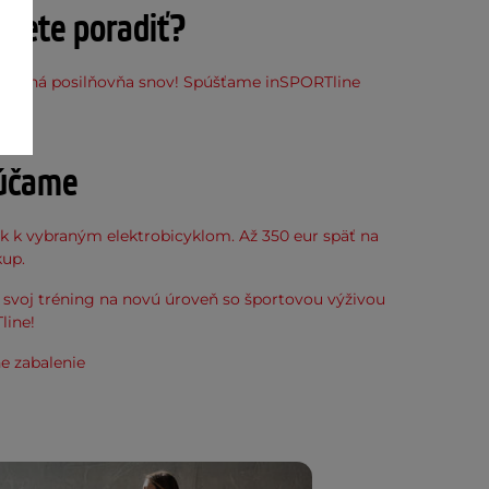
ujete poradiť?
stupná posilňovňa snov! Spúšťame inSPORTline
ňu
účame
k k vybraným elektrobicyklom. Až 350 eur späť na
kup.
svoj tréning na novú úroveň so športovou výživou
line!
e zabalenie