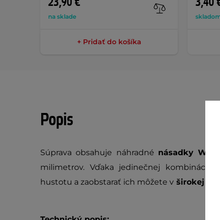
23,90 €
3,40 
na sklade
skladom
+ Pridať do košíka
Popis
Súprava obsahuje náhradné
násadky Winm
milimetrov. Vďaka jedinečnej kombinácii
h
hustotu a zaobstarať ich môžete v
širokej šká
Technický popis: