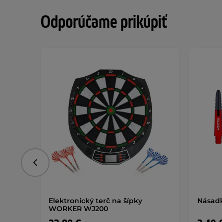
Odporúčame prikúpiť
Predchádzajúce
Elektronický terč na šípky
Násad
WORKER WJ200