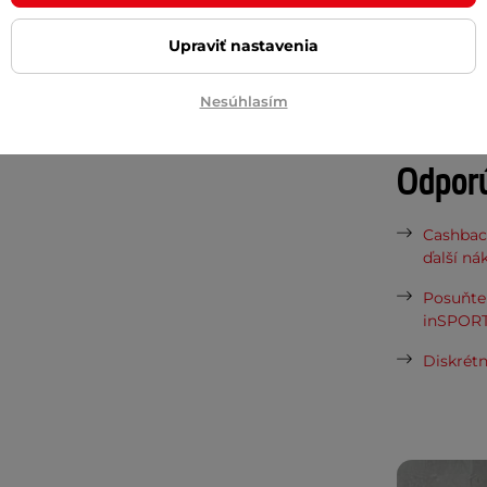
Potreb
Upraviť nastavenia
Vaša do
Nesúhlasím
požičov
Odpor
Cashbac
ďalší ná
Posuňte 
inSPORT
Diskrétn