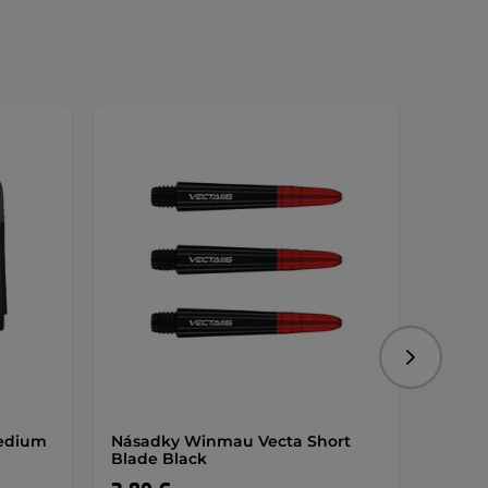
AKCIA
Nasledujú
edium
Násadky Winmau Vecta Short
Pogo 
Blade Black
AKCIA