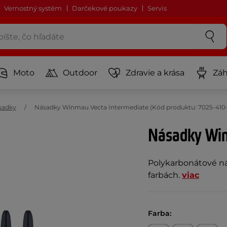
Vernostný systém
Darčekové poukazy
Servis
Moto
Outdoor
Zdravie a krása
Záh
sadky
Násadky Winmau Vecta Intermediate (Kód produktu: 7025-410
Násadky Win
Polykarbonátové ná
farbách.
viac
Farba: