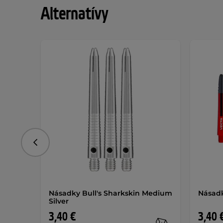
Alternatívy
Predchádzajúce
Násadky Bull's Sharkskin Medium
Násad
Silver
3,40 €
3,40 