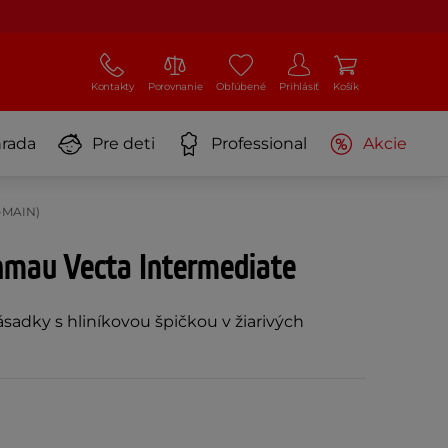
Kontakty
Porovnanie
Obľúbené
Prihlásiť
Košík
rada
Pre deti
Professional
Akcie
-MAIN)
mau Vecta Intermediate
sadky s hliníkovou špičkou v žiarivých