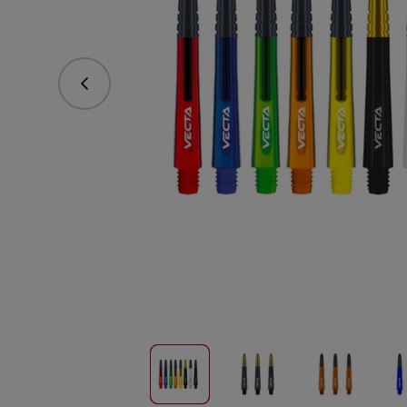
Predchádzajúce