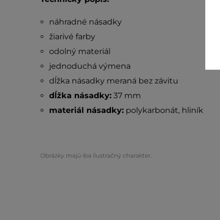
náhradné násadky
žiarivé farby
odolný materiál
jednoduchá výmena
dĺžka násadky meraná bez závitu
dĺžka násadky:
37 mm
materiál násadky:
polykarbonát, hliník
Obrázky majú iba ilustračný charakter.