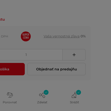
ktu
SUPER
Vaša vernostná zľava
0%
s DPH
CENA
ošíka
Objednať na predajňu
Porovnať
Zdielať
Strážiť