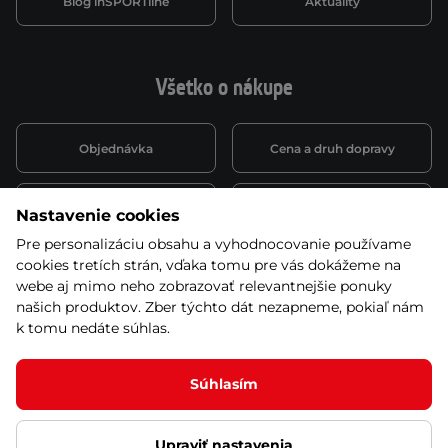
Blog inSPORTline
Aktuality
Všetko o nákupe
Objednávka
Cena a druh dopravy
Spôsob platby
Vernostný systém
Nastavenie cookies
Pre personalizáciu obsahu a vyhodnocovanie používame
cookies tretích strán, vďaka tomu pre vás dokážeme na
Montáž a servis
Reklamácie a záruka
webe aj mimo neho zobrazovať relevantnejšie ponuky
našich produktov. Zber týchto dát nezapneme, pokiaľ nám
k tomu nedáte súhlas.
Kariéra
Obchodné podmienky
Súhlasím
Ľutujeme, ale tento produkt už nie je zaradený v
našej ponuke
Upraviť nastavenia