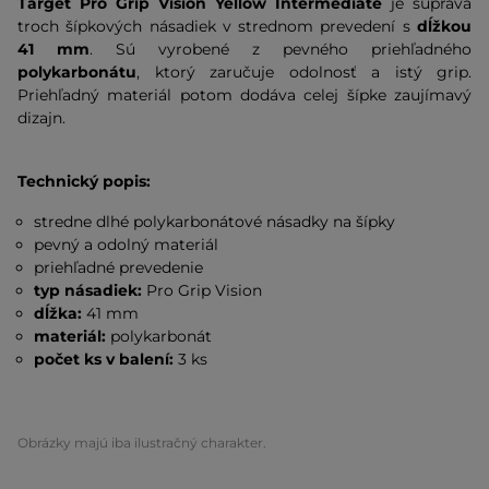
Target Pro Grip Vision Yellow Intermediate
je súprava
troch šípkových násadiek v strednom prevedení s
dĺžkou
41 mm
. Sú vyrobené z pevného priehľadného
polykarbonátu
, ktorý zaručuje odolnosť a istý grip.
Priehľadný materiál potom dodáva celej šípke zaujímavý
dizajn.
Technický popis:
stredne dlhé polykarbonátové násadky na šípky
pevný a odolný materiál
priehľadné prevedenie
typ násadiek:
Pro Grip Vision
dĺžka:
41 mm
materiál:
polykarbonát
počet ks v balení:
3 ks
Obrázky majú iba ilustračný charakter.