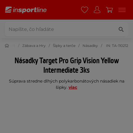
Šport
Zábava a Hry
Šípky a terče
Násadky
IN: TA-110212
Násadky Target Pro Grip Vision Yellow
Intermediate 3ks
Súprava stredne dlhých polykarbonátových násadiek na
šípky.
viac