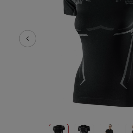
Predchádzajúce