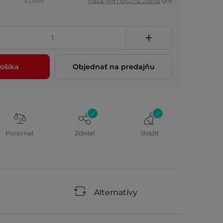
Vaša vernostná zľava
0%
s DPH
ošíka
Objednať na predajňu
Porovnať
Zdielať
Strážiť
Alternatívy