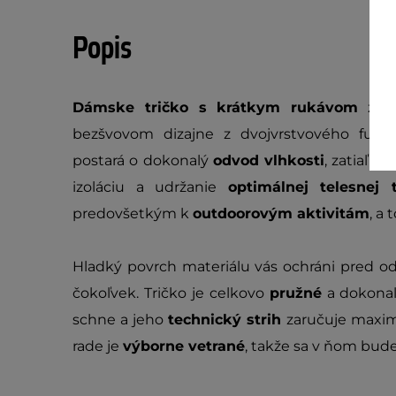
Popis
Dámske tričko s krátkym rukávom
z k
bezšvovom dizajne z dvojvrstvového funkč
postará o dokonalý
odvod vlhkosti
, zatiaľ č
izoláciu a udržanie
optimálnej telesnej 
predovšetkým k
outdoorovým aktivitám
, a 
Hladký povrch materiálu vás ochráni pred o
čokoľvek. Tričko je celkovo
pružné
a dokonal
schne a jeho
technický strih
zaručuje maxim
rade je
výborne vetrané
, takže sa v ňom bude