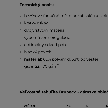
Technický popis:
bezšvové funkčné tričko pre absolútnu vo
krátky rukáv
dvojvrstvový materiál
výborná termoregulácia
optimálny odvod potu
hladký povrch
materiál:
62% polyamid, 38% polyester
2
gramáž:
170 g/m
Veľkostná tabuľka Brubeck - dámske obleč
Veľkosť
XS
S