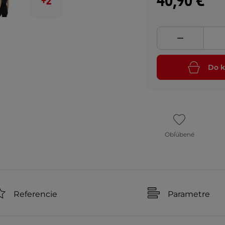
40,90 €
+2
Do k
Obľúbené
Referencie
Parametre