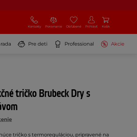
Kontakty
Porovnanie
Obľúbené
Prihlásiť
Košík
rada
Pre deti
Professional
Akcie
né tričko Brubeck Dry s
kávom
tenie
úce tričko s termoreguláciou, pripravené na