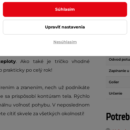
Súhlasím
Parame
Upraviť nastavenia
olekcie
Brubeck Dry
je vyrobené v
Vrstvy
Nesúhlasím
ného materiálu. Vnútorná vrstva sa
Materiál
o tá vonkajšia je zodpovedná za tepelnú
Odvod potu
teploty
. Ako také je tričko vhodné
to prakticky po celý rok!
Zapínanie u
Golier
drením a zranením, nech už podnikáte
Určenie
e sa prispôsobí kontúram tela. Rýchlo
álnu voľnosť pohybu. V neposlednom
Potreb
te cítiť skvele za všetkých okolností!