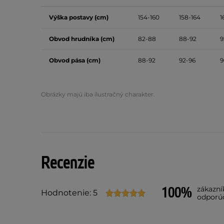
Výška postavy (cm)
154-160
158-164
1
Obvod hrudníka (cm)
82-88
88-92
9
Obvod pása (cm)
88-92
92-96
9
Obrázky majú iba ilustračný charakter.
Recenzie
100%
zákazní
Hodnotenie: 5
odporú