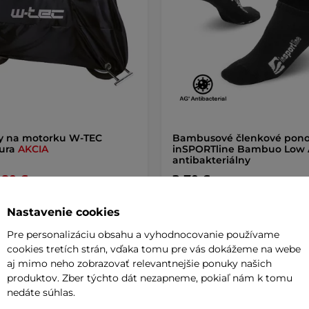
y na motorku W-TEC
Bambusové členkové pon
tura
AKCIA
inSPORTline Bambuo Low
antibakteriálny
,90 €
3,70 €
24,90 €
de
skladom na predajni
Nastavenie cookies
Pre personalizáciu obsahu a vyhodnocovanie používame
Detail
+ Pridať do košíka
cookies tretích strán, vďaka tomu pre vás dokážeme na webe
aj mimo neho zobrazovať relevantnejšie ponuky našich
produktov. Zber týchto dát nezapneme, pokiaľ nám k tomu
nedáte súhlas.