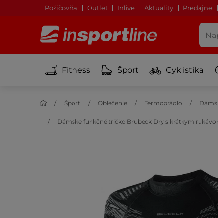
Požičovňa
Outlet
Inlive
Aktuality
Predajne
Fitness
Šport
Cyklistika
Šport
Oblečenie
Termoprádlo
Dámsk
Dámske funkčné tričko Brubeck Dry s krátkym ruká