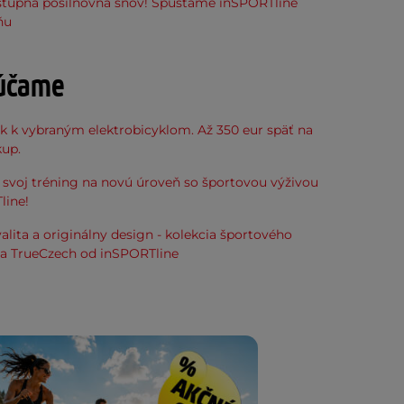
stupná posilňovňa snov! Spúšťame inSPORTline
ňu
účame
k k vybraným elektrobicyklom. Až 350 eur späť na
kup.
svoj tréning na novú úroveň so športovou výživou
line!
alita a originálny design - kolekcia športového
ia TrueCzech od inSPORTline