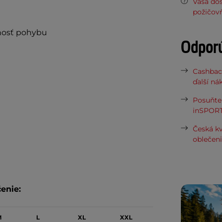
Vaša do
požičov
ľnosť pohybu
Odpor
Cashbac
ďalší ná
Posuňte 
inSPORT
Česká kv
oblečen
enie:
M
L
XL
XXL