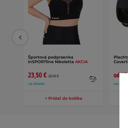
Predchádzajúce
Športová podprsenka
Placht
inSPORTline Nikoletta
AKCIA
Cover
23,50 €
od 19
28,90 €
na sklade
na skla
+ Pridať do košíka