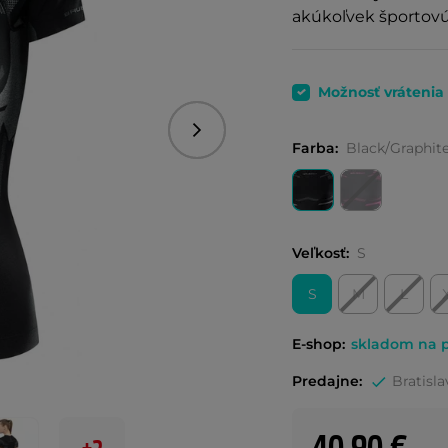
akúkoľvek športovú
Možnosť vrátenia
Nasledujúce
Farba:
Black/Graphit
Veľkosť:
S
S
M
L
E-shop:
skladom na p
Predajne:
Bratisla