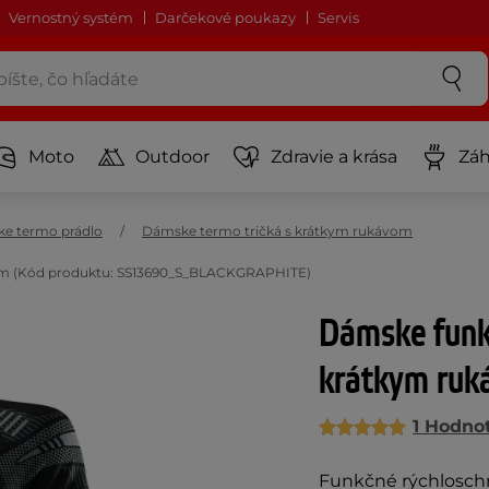
Vernostný systém
Darčekové poukazy
Servis
Moto
Outdoor
Zdravie a krása
Záh
e termo prádlo
Dámske termo tričká s krátkym rukávom
vom (Kód produktu: SS13690_S_BLACKGRAPHITE)
Dámske funkč
krátkym ru
1 Hodno
Funkčné rýchloschn