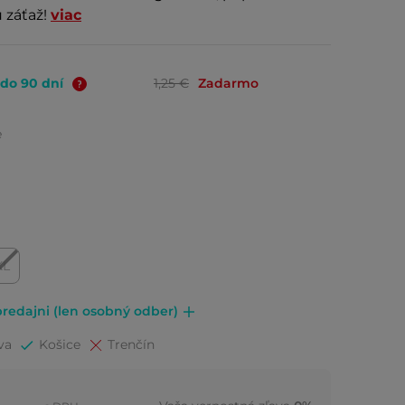
 záťaž!
viac
 do 90 dní
1,25 €
Zadarmo
e
XL
redajni (len osobný odber)
va
Košice
Trenčín