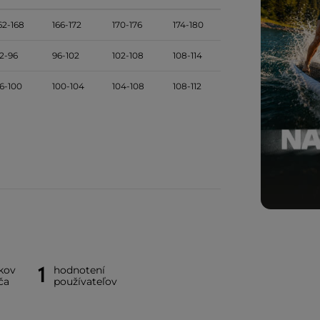
62-168
166-172
170-176
174-180
2-96
96-102
102-108
108-114
6-100
100-104
104-108
108-112
1
kov
hodnotení
ča
používateľov