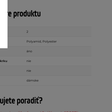
tre produktu
2
Polyamid, Polyester
áno
 krku
nie
nie
dámske
ujete poradiť?