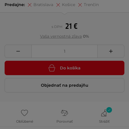
Predajne:
Bratislava
Košice
Trenčín
21 €
s DPH
Vaša vernostná zľava
0%
Do košíka
Objednať na predajňu
Obľúbené
Porovnať
Strážiť