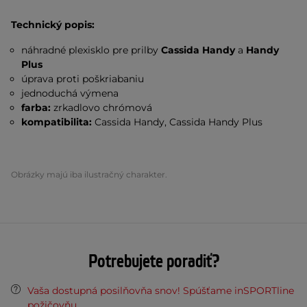
Technický popis:
náhradné plexisklo pre prilby
Cassida Handy
a
Handy
Plus
úprava proti poškriabaniu
jednoduchá výmena
farba:
zrkadlovo chrómová
kompatibilita:
Cassida Handy, Cassida Handy Plus
Obrázky majú iba ilustračný charakter.
Potrebujete poradiť?
Vaša dostupná posilňovňa snov! Spúšťame inSPORTline
požičovňu