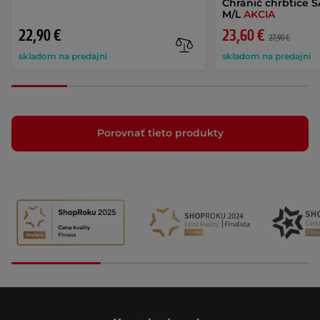
Chránič chrbtice S
M/L
AKCIA
22,90 €
23,60 €
27,90 €
skladom na predajni
skladom na predajni
Porovnať tieto produkty