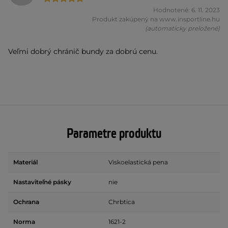
Hodnotené: 6. 11. 2023
Produkt zakúpený na www.insportline.hu
(automaticky preložené)
Veľmi dobrý chránič bundy za dobrú cenu.
Parametre produktu
Materiál
Viskoelastická pena
Nastaviteľné pásky
nie
Ochrana
Chrbtica
Norma
1621-2