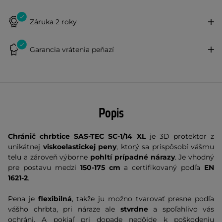
Záruka 2 roky
Garancia vrátenia peňazí
Popis
Chránič chrbtice SAS-TEC SC-1/14 XL
je 3D protektor z
unikátnej
viskoelastickej peny
, ktorý sa prispôsobí vášmu
telu a zároveň výborne
pohltí prípadné nárazy
. Je vhodný
pre postavu medzi
150-175 cm
a certifikovaný podľa
EN
1621-2
.
Pena je
flexibilná
, takže ju možno tvarovať presne podľa
vášho chrbta, pri náraze ale
stvrdne
a spoľahlivo vás
ochráni. A pokiaľ pri dopade nedôjde k poškodeniu