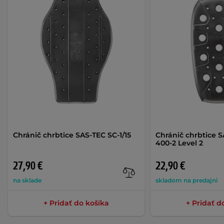
Chránič chrbtice SAS-TEC SC-1/15
Chránič chrbtice 
400-2 Level 2
27,90 €
22,90 €
na sklade
skladom na predajni
+ Pridať do košíka
+ Pridať d