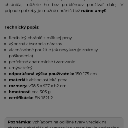
chrániča, môžete ho bez problémov používať ďalej. V
prípade potreby je možné chránič tiež
ručne umyť
.
Technický popis:
flexibilný chránič z mäkkej peny
výborná absorpcia nárazov
viacnásobné použitie (ak nevykazuje známky
poškodenia)
perfektné anatomické tvarovanie
umývateľný
odporúčaná výška používateľa:
150-175 cm
materiál:
viskoelastická pena
rozmery:
v38,5 x š27 x h2 cm
hmotnosť:
cca 305 g
certifikácia:
EN 1621-2
Poznámka:
vzhľadom na odlišné tvary vreciek na