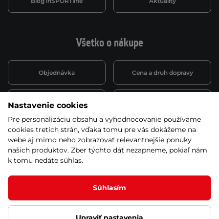
Blog inSPORTline
Aktuality
Všetko o nákupe
Objednávka
Cena a druh dopravy
Spôsob platby
Vernostný systém
Nastavenie cookies
Pre personalizáciu obsahu a vyhodnocovanie používame
cookies tretích strán, vďaka tomu pre vás dokážeme na
Montáž a servis
Reklamácie a záruka
webe aj mimo neho zobrazovať relevantnejšie ponuky
našich produktov. Zber týchto dát nezapneme, pokiaľ nám
k tomu nedáte súhlas.
Kariéra
Obchodné podmienky
Súhlasím
Upraviť nastavenia