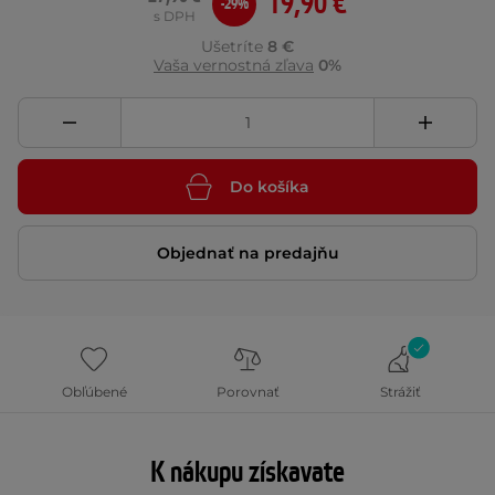
19,90 €
-29%
s DPH
Ušetríte
8 €
Vaša vernostná zľava
0%
Do košíka
Objednať na predajňu
Obľúbené
Porovnať
Strážiť
K nákupu získavate