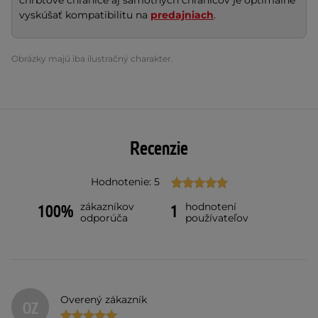
chrbtové chrániče aj samotných chráničov je optimálne
vyskúšať kompatibilitu na
predajniach
.
Obrázky majú iba ilustračný charakter.
Recenzie
Hodnotenie: 5
zákazníkov
hodnotení
100%
1
odporúča
používateľov
Overený zákazník
OZ