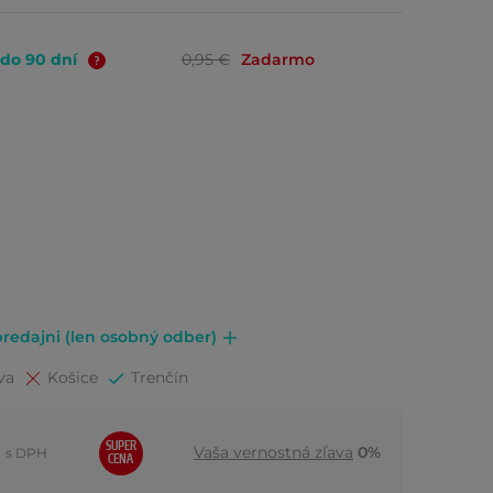
 do 90 dní
0,95 €
Zadarmo
redajni (len osobný odber)
va
Košice
Trenčín
SUPER
Vaša vernostná zľava
0%
s DPH
CENA