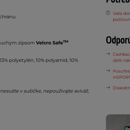
Vaša do
ochranu
požičov
Odpor
TM
o suchým zipsom
Velcro Safe
Cashbac
23% polyetylén, 10% polyamid, 10%
ďalší ná
Posuňte 
inSPORT
Diskrétn
nesušte v sušičke, nepoužívajte aviváž,