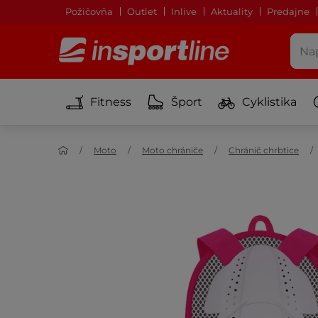
Požičovňa
Outlet
Inlive
Aktuality
Predajne
Fitness
Šport
Cyklistika
Moto
Moto chrániče
Chránič chrbtice