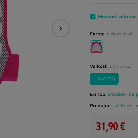
Možnosť vrátenia
Nasledujúce
Farba:
biela/ružová
Veľkosť:
L (140-152)
L (140-152)
E-shop:
skladom na p
Predajne:
Bratisla
31,90 €