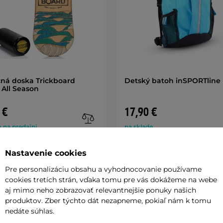
ná doska Trickboard
Detský batoh inSPORTline
 All Season
 €
17,90 €
 na predajni
na sklade
+ Pridať do košíka
+ Pridať do košíka
Nastavenie cookies
Pre personalizáciu obsahu a vyhodnocovanie používame
cookies tretích strán, vďaka tomu pre vás dokážeme na webe
aj mimo neho zobrazovať relevantnejšie ponuky našich
produktov. Zber týchto dát nezapneme, pokiaľ nám k tomu
nedáte súhlas.