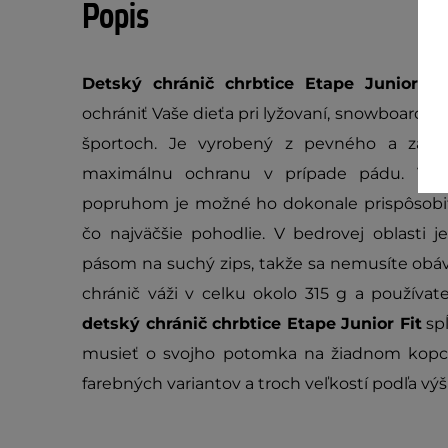
Popis
Detský chránič chrbtice Etape Junior Fi
ochrániť Vaše dieťa pri lyžovaní, snowboardin
športoch. Je vyrobený z pevného a zárov
maximálnu ochranu v prípade pádu. Vďa
popruhom je možné ho dokonale prispôsobiť
čo najväčšie pohodlie. V bedrovej oblasti j
pásom na suchý zips, takže sa nemusíte obáv
chránič váži v celku okolo 315 g a používat
detský chránič chrbtice Etape Junior Fit
spĺ
musieť o svojho potomka na žiadnom kopci
farebných variantov a troch veľkostí podľa výš