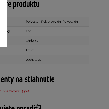
tre produktu
Polyester, Polypropylén, Polyetylén
é pásky
áno
Chrbtica
1621-2
s
suchý zips
nty na stiahnutie
 používanie (.pdf)
ujete poradiť?