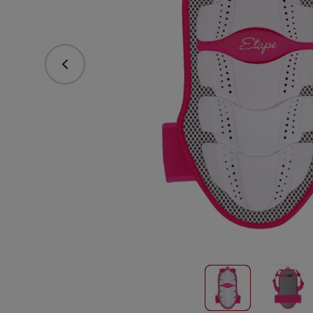
Predchádzajúce