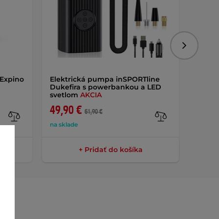
Nasledujú
 Expino
Elektrická pumpa inSPORTline
Detské
Dukefira s powerbankou a LED
WORKE
svetlom
AKCIA
AKCIA
49,90 €
13,6
61,90 €
na sklade
na skla
+ Pridať do košíka