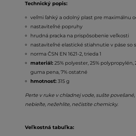
Technický popis:
veľmi ľahký a odolný plast pre maximálnu 
nastaviteľné popruhy
hrudná pracka na prispôsobenie veľkosti
nastaviteľné elastické stiahnutie v páse s
norma
ČSN EN 1621-2
, trieda 1
materiál:
25% polyester, 25% polypropylén, 
guma pena, 7% ostatné
hmotnosť:
315 g
Perte v ruke v chladnej vode, sušte povešané, 
nebieľte, nežehlite, nečistite chemicky.
Veľkostná tabuľka: