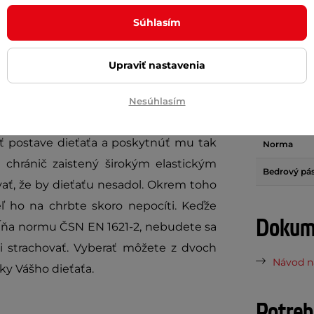
Parame
Súhlasím
t
predstavuje spoľahlivý spôsob, ako
Materiál
Upraviť nastavenia
gu alebo iných potenciálne riskantných
Nastaviteľn
eň ľahkého plastu, ktorý poskytuje
Nesúhlasím
Ochrana
ka hrudnej pracke a nastaviteľným
 postave dieťaťa a poskytnúť mu tak
Norma
e chránič zaistený širokým elastickým
Bedrový pá
ať, že by dieťaťu nesadol. Okrem toho
eľ ho na chrbte skoro nepocíti. Keďže
Dokume
ňa normu ČSN EN 1621-2, nebudete sa
 strachovať. Vyberať môžete z dvoch
Návod na
ky Vášho dieťaťa.
Potreb