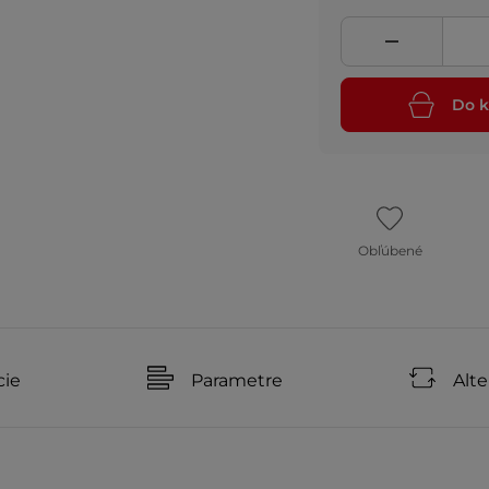
Do k
Obľúbené
cie
Parametre
Alte