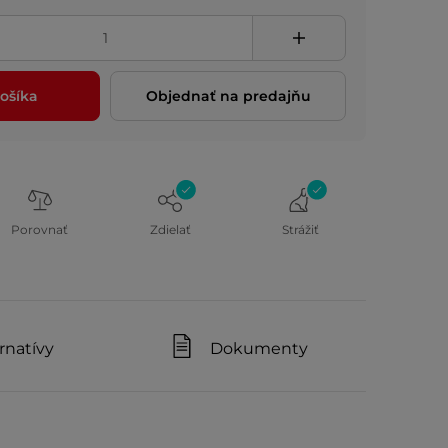
ošíka
Objednať na predajňu
Porovnať
Zdielať
Strážiť
rnatívy
Dokumenty