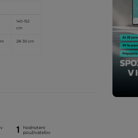
140-152
cm
cm
28-30 cm
1
ov
hodnotení
používateľov