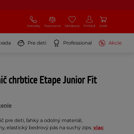
Kontakty
Porovnanie
Obľúbené
Prihlásiť
Košík
rada
Pre deti
Professional
Akcie
č chrbtice Etape Junior Fit
tenie
č pre deti, ľahký a odolný materiál,
y, elastický bedrový pás na suchý zips.
viac