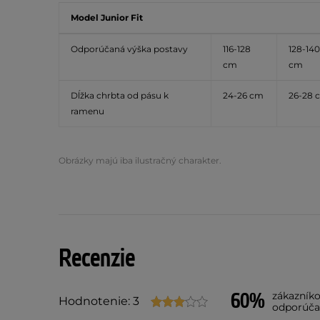
Model Junior Fit
Odporúčaná výška postavy
116-128
128-140
cm
cm
Dĺžka chrbta od pásu k
24-26 cm
26-28 
ramenu
Obrázky majú iba ilustračný charakter.
Recenzie
60%
zákazník
Hodnotenie: 3
odporúča