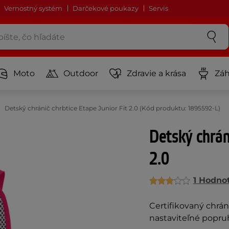
Vernostný systém
Darčekové poukazy
Servis
Moto
Outdoor
Zdravie a krása
Záh
Detský chránič chrbtice Etape Junior Fit 2.0 (Kód produktu: 1895592-L)
Detský chráni
2.0
1 Hodno
Certifikovaný chráni
nastaviteľné popruh