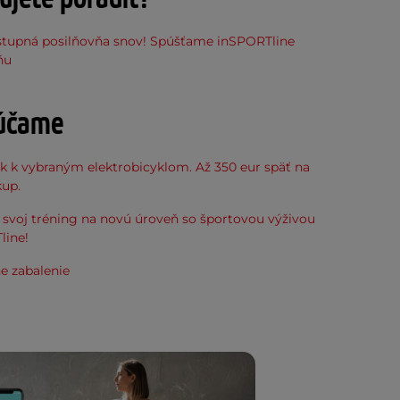
stupná posilňovňa snov! Spúšťame inSPORTline
ňu
účame
k k vybraným elektrobicyklom. Až 350 eur späť na
kup.
svoj tréning na novú úroveň so športovou výživou
line!
e zabalenie