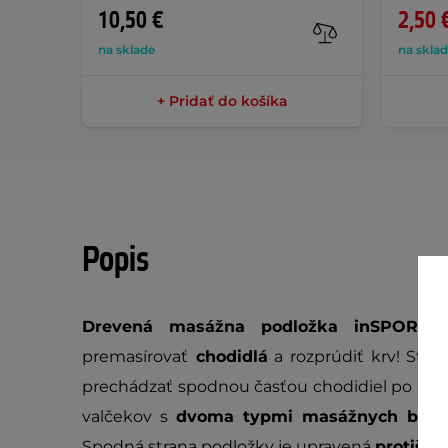
10,50 €
2,50 
na sklade
na skla
+ Pridať do košíka
Popis
Drevená masážna podložka inSPORTlin
premasírovať
chodidlá
a rozprúdiť krv! Stač
prechádzať spodnou časťou chodidiel po mas
valčekov s
dvoma typmi masážnych bod
Spodná strana podložky je upravená
protišm