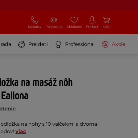
Kontakty
Porovnanie
Obľúbené
Prihlásiť
Košík
rada
Pre deti
Professional
Akcie
ložka na masáž nôh
 Eallona
otenie
odložka na nohy s 10 valčekmi a dvoma
bodov!
viac