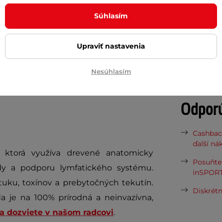
Potreb
Súhlasím
e je ideálna pod stôl v kancelárii alebo
oužívať aj
v saunách a infrasaunách
,
Vaša do
Upraviť nastavenia
požičov
oužíva sa aj ako doplnková pomôcka pri
Nesúhlasím
Čo je t
Odpor
Cashbac
ďalší ná
ktorá využíva drevené anatomicky
Posuňte 
ídy a podporu lymfatického systému.
inSPORT
ku, toxínov a prebytočných tekutín.
Diskrétn
a je na 100% prírodná a neinvazívna,
sa dozviete v našom radcovi
.