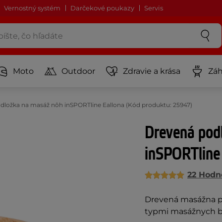
Vernostný systém
Darčekové poukazy
Servis
Moto
Outdoor
Zdravie a krása
Záh
dložka na masáž nôh inSPORTline Eallona (Kód produktu: 25947)
Drevená pod
inSPORTline
22 Hodn
Drevená masážna p
typmi masážnych 