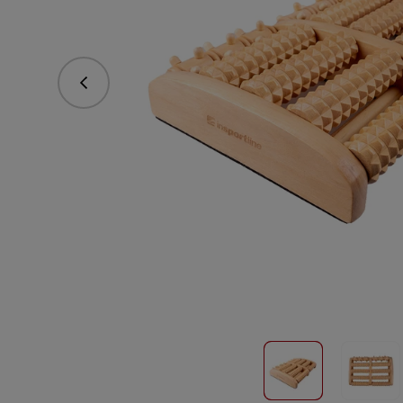
Predchádzajúce