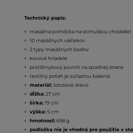
Technický popis:
masážna pomôcka na stimuláciu chodidiel
10 masážnych valčekov
2 typy masážnych bodov
kovové hriadele
protišmykový povrch na spodnej strane
textilný poťah je súčasťou balenia
materiál:
lotosové drevo
dĺžka:
27 cm
šírka:
19 cm
výška:
5 cm
hmotnosť:
658 g
podložka nie je vhodná pre použitie v sto