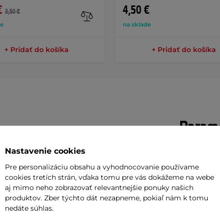
€
4,50 €
3,50 €
de
na sklade
+ Pridať do košíka
+ Pridať do košíka
Parame
Nastavenie cookies
e Eallona
vám pomôže dokonale
Typ nástroj
Pre personalizáciu obsahu a vyhodnocovanie používame
í si sadnúť, položiť podložku na zem a
cookies tretích strán, vďaka tomu pre vás dokážeme na webe
Materiál
aj mimo neho zobrazovať relevantnejšie ponuky našich
ážnych valčekoch. Celkovo je tu desať
produktov. Zber týchto dát nezapneme, pokiaľ nám k tomu
Hmotnosť (
ov
, ktoré sa otáčajú v každom smere.
nedáte súhlas.
ykovou
penou
.