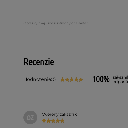
Obrázky majú iba ilustračný charakter.
Recenzie
100%
zákazní
Hodnotenie: 5
odporú
Overený zákazník
OZ