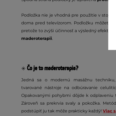
Podložka nie je vhodná pre použitie v stoji, al
doma pred televízorom. Podložku môžete p
pretože to zvýši účinnosť a výsledný efekt. P
maderoterapii
.
Čo je to maderoterapia?
✳️
Jedná sa o modernú masážnu techniku, 
tvarované nástroje na odbúravanie celulit
Opakovanými pohybmi dôjde k odplaveniu tu
Zároveň sa prekrvia svaly a pokožka. Metód
podstúpiť ju tak môže prakticky každý!
Viac 