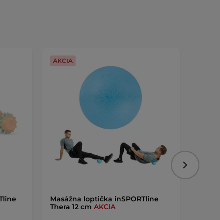
AKCIA
AKCIA
Nasledujú
line
Masážna loptička inSPORTline
Masáž
Thera 12 cm
AKCIA
Baqsh