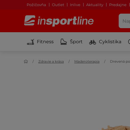
Požičovňa
Outlet
Inlive
Aktuality
Predajne
Fitness
Šport
Cyklistika
Zdravie a krása
Maderoterapia
Drevená po