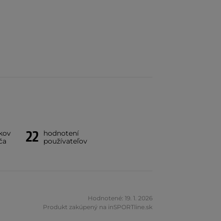
22
kov
hodnotení
ča
používateľov
Hodnotené: 19. 1. 2026
Produkt zakúpený na inSPORTline.sk