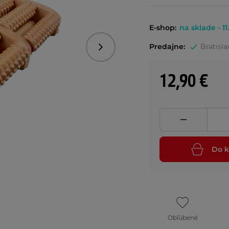
E-shop:
na sklade - 11
Predajne:
Bratisla
Nasledujúce
12,90 €
Do k
Obľúbené