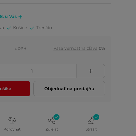
.8. u Vás
va
Košice
Trenčín
Vaša vernostná zľava
0%
s DPH
ošíka
Objednať na predajňu
Porovnať
Zdielať
Strážiť