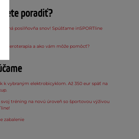
ujete poradiť?
stupná posilňovňa snov! Spúšťame inSPORTline
ňu
o maderoterapia a ako vám môže pomôcť?
účame
k k vybraným elektrobicyklom. Až 350 eur späť na
kup.
svoj tréning na novú úroveň so športovou výživou
line!
e zabalenie