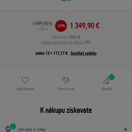
1 699,90 €
1 349,90 €
-21%
s DPH
Ušetríte
350 €
Vaša vernostná zľava
0%
alebo 13 × 117,17 €
Spočítať splátky
Obľúbené
Porovnať
Strážiť
K nákupu získavate
Záruka 2 roky