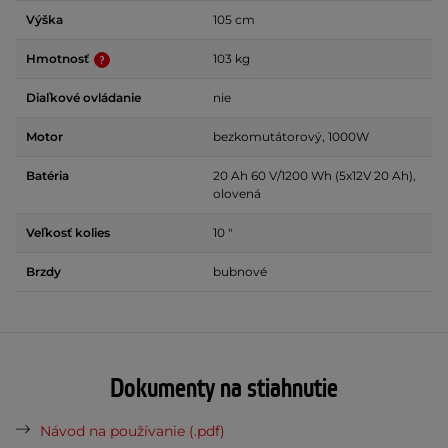
Výška
105 cm
Hmotnosť
103 kg
Diaľkové ovládanie
nie
Motor
bezkomutátorový, 1000W
Batéria
20 Ah 60 V/1200 Wh (5x12V 20 Ah),
olovená
Veľkosť kolies
10 "
Brzdy
bubnové
Dokumenty na stiahnutie
Návod na používanie (.pdf)