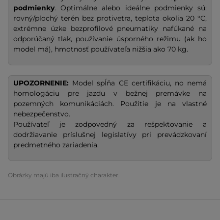
podmienky
. Optimálne alebo ideálne podmienky sú:
rovný/plochý terén bez protivetra, teplota okolia 20 °C,
extrémne úzke bezprofilové pneumatiky nafúkané na
odporúčaný tlak, používanie úsporného režimu (ak ho
model má), hmotnosť používateľa nižšia ako 70 kg.
UPOZORNENIE:
Model spĺňa CE certifikáciu, no nemá
homologáciu pre jazdu v bežnej premávke na
pozemných komunikáciách. Použitie je na vlastné
nebezpečenstvo.
Používateľ je zodpovedný za rešpektovanie a
dodržiavanie príslušnej legislatívy pri prevádzkovaní
predmetného zariadenia.
Obrázky majú iba ilustračný charakter.