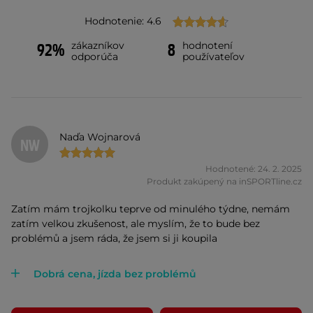
Hodnotenie: 4.6
zákazníkov
hodnotení
92%
8
odporúča
používateľov
Naďa Wojnarová
NW
Hodnotené: 24. 2. 2025
Produkt zakúpený na inSPORTline.cz
Zatím mám trojkolku teprve od minulého týdne, nemám
zatím velkou zkušenost, ale myslím, že to bude bez
problémů a jsem ráda, že jsem si ji koupila
Dobrá cena, jízda bez problémů