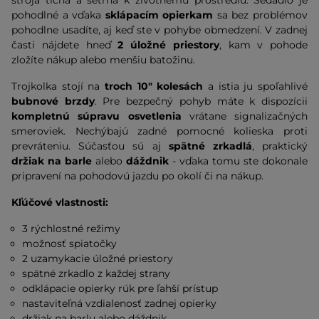
stroja tichá a šetrná k životnému prostrediu. Sedadlo je
pohodlné a vďaka
sklápacím opierkam
sa bez problémov
pohodlne usadíte, aj keď ste v pohybe obmedzení. V zadnej
časti nájdete hneď
2 úložné priestory
, kam v pohode
zložíte nákup alebo menšiu batožinu.
Trojkolka stojí na
troch 10" kolesách
a istia ju spoľahlivé
bubnové brzdy
. Pre bezpečný pohyb máte k dispozícii
kompletnú súpravu osvetlenia
vrátane signalizačných
smeroviek. Nechýbajú zadné pomocné kolieska proti
prevráteniu. Súčasťou sú aj
spätné zrkadlá
, praktický
držiak na barle
alebo
dáždnik
- vďaka tomu ste dokonale
pripravení na pohodovú jazdu po okolí či na nákup.
Kľúčové vlastnosti:
3 rýchlostné režimy
možnosť spiatočky
2 uzamykacie úložné priestory
spätné zrkadlo z každej strany
odklápacie opierky rúk pre ľahší prístup
nastaviteľná vzdialenosť zadnej opierky
držiak na barlu alebo dáždnik