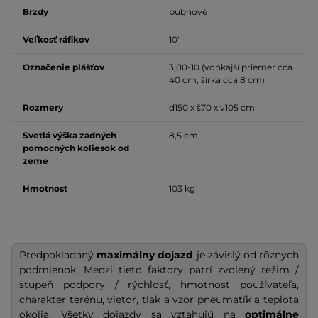
Brzdy
bubnové
Veľkosť ráfikov
10"
Označenie plášťov
3,00-10 (vonkajší priemer cca
40 cm, šírka cca 8 cm)
Rozmery
d150 x š70 x v105 cm
Svetlá výška zadných
8,5 cm
pomocných koliesok od
zeme
Hmotnosť
103 kg
Predpokladaný
maximálny dojazd
je závislý od rôznych
podmienok. Medzi tieto faktory patrí zvolený režim /
stupeň podpory / rýchlosť, hmotnosť používateľa,
charakter terénu, vietor, tlak a vzor pneumatík a teplota
okolia. Všetky dojazdy sa vzťahujú na
optimálne