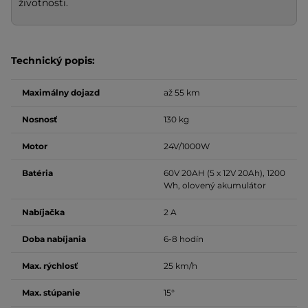
životnosti.
Technický popis:
Maximálny dojazd
až 55 km
Nosnosť
130 kg
Motor
24V/1000W
Batéria
60V 20AH (5 x 12V 20Ah), 1200
Wh, olovený akumulátor
Nabíjačka
2 A
Doba nabíjania
6-8 hodín
Max. rýchlosť
25 km/h
Max. stúpanie
15°