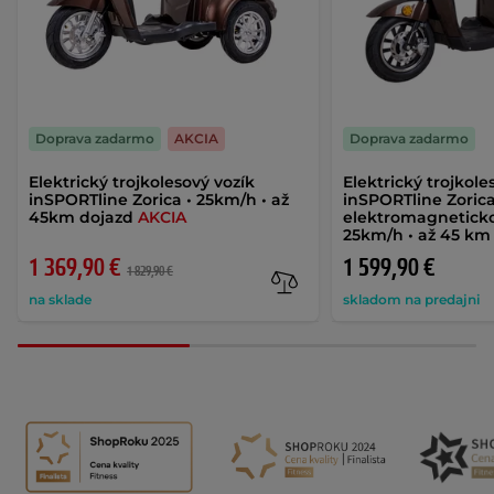
Doprava zadarmo
AKCIA
Doprava zadarmo
Elektrický trojkolesový vozík
Elektrický trojkole
inSPORTline Zorica • 25km/h • až
inSPORTline Zoric
45km dojazd
AKCIA
elektromagneticko
25km/h • až 45 km
1 369,90 €
1 599,90 €
1 829,90 €
na sklade
skladom na predajni