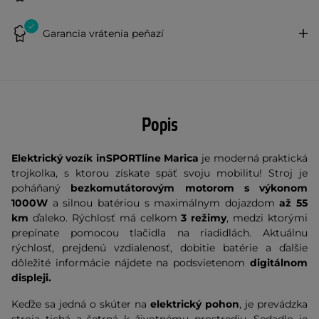
Garancia vrátenia peňazí
Popis
Elektrický vozík inSPORTline Marica
je moderná praktická
trojkolka, s ktorou získate späť svoju mobilitu! Stroj je
poháňaný
bezkomutátorovým
motorom s výkonom
1000W
a silnou batériou s maximálnym dojazdom
až 55
km
ďaleko. Rýchlosť má celkom
3 režimy
, medzi ktorými
prepínate pomocou tlačidla na riadidlách. Aktuálnu
rýchlosť, prejdenú vzdialenosť, dobitie batérie a ďalšie
dôležité informácie nájdete na podsvietenom
digitálnom
displeji.
Keďže sa jedná o skúter na
elektrický pohon
, je prevádzka