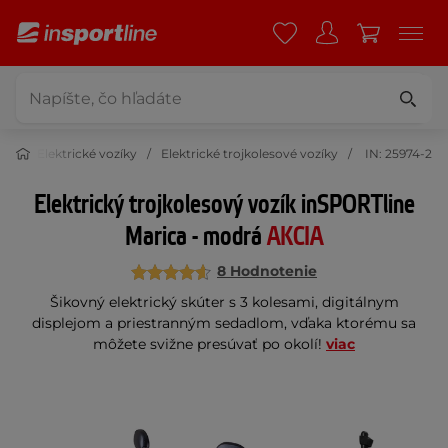
ása
Elektrické vozíky
Elektrické trojkolesové vozíky
IN: 25974-2
Elektrický trojkolesový vozík inSPORTline
Marica - modrá
AKCIA
8 Hodnotenie
Šikovný elektrický skúter s 3 kolesami, digitálnym
displejom a priestranným sedadlom, vďaka ktorému sa
môžete svižne presúvať po okolí!
viac