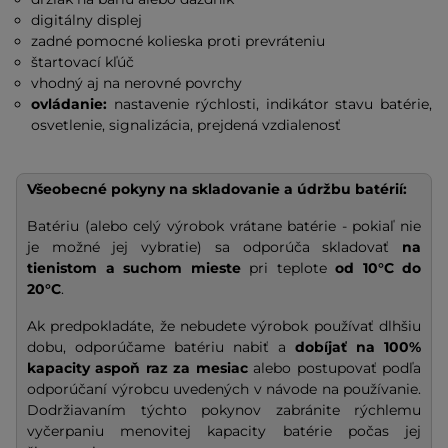
digitálny displej
zadné pomocné kolieska proti prevráteniu
štartovací kľúč
vhodný aj na nerovné povrchy
ovládanie:
nastavenie rýchlosti, indikátor stavu batérie,
osvetlenie, signalizácia, prejdená vzdialenosť
Všeobecné pokyny na skladovanie a údržbu batérií:
Batériu (alebo celý výrobok vrátane batérie - pokiaľ nie
je možné jej vybratie) sa odporúča skladovať
na
tienistom a suchom mieste
pri teplote
od 10°C do
20°C
.
Ak predpokladáte, že nebudete výrobok používať dlhšiu
dobu, odporúčame batériu nabiť a
dobíjať na
100%
kapacity
aspoň raz za mesiac
alebo postupovať podľa
odporúčaní výrobcu uvedených v návode na používanie.
Dodržiavaním týchto pokynov zabránite rýchlemu
vyčerpaniu menovitej kapacity batérie počas jej