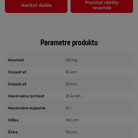
Prečítať všetky
Načítať ďalšie
recenzie
Parametre produktu
Nosnosť
130 kg
Dojazd až
55 km
Dojazd až
55 km
Maximálna rýchlosť
25 km/h
Maximálne stúpanie
15 °
Dĺžka
150 cm
Šírka
70 cm