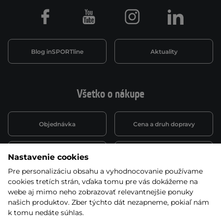
Facebook
Youtube
Instagram
LinkedIn
Blog inSPORTline
Aktuality
Všetko o nákupe
Objednávka
Cena a druh dopravy
Spôsob platby
Vernostný systém
Nastavenie cookies
Pre personalizáciu obsahu a vyhodnocovanie používame
cookies tretích strán, vďaka tomu pre vás dokážeme na
Montáž a servis
Reklamácie a záruka
webe aj mimo neho zobrazovať relevantnejšie ponuky
našich produktov. Zber týchto dát nezapneme, pokiaľ nám
k tomu nedáte súhlas.
Kariéra
Obchodné podmienky