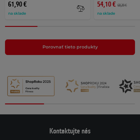
61,90 €
54,10 €
68,20 €
na sklade
na sklade
Porovnať tieto produkty
Kontaktujte nás