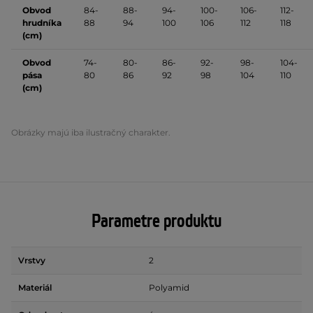
Obvod
84-
88-
94-
100-
106-
112-
hrudníka
88
94
100
106
112
118
(cm)
Obvod
74-
80-
86-
92-
98-
104-
pása
80
86
92
98
104
110
(cm)
Obrázky majú iba ilustračný charakter.
Parametre produktu
Vrstvy
2
Materiál
Polyamid