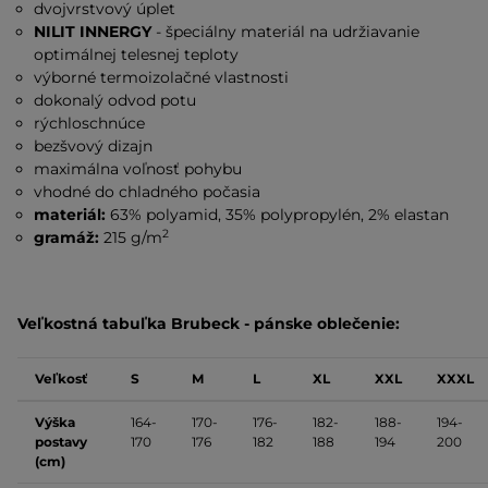
dvojvrstvový úplet
NILIT INNERGY
- špeciálny materiál na udržiavanie
optimálnej telesnej teploty
výborné termoizolačné vlastnosti
dokonalý odvod potu
rýchloschnúce
bezšvový dizajn
maximálna voľnosť pohybu
vhodné do chladného počasia
materiál:
63% polyamid, 35% polypropylén, 2% elastan
2
gramáž:
215 g/m
Veľkostná tabuľka Brubeck - pánske oblečenie:
Veľkosť
S
M
L
XL
XXL
XXXL
Výška
164-
170-
176-
182-
188-
194-
postavy
170
176
182
188
194
200
(cm)