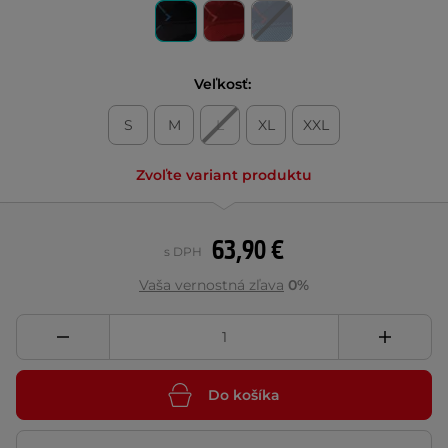
Veľkosť:
S
M
L
XL
XXL
Zvoľte variant produktu
63,90 €
s DPH
Vaša vernostná zľava
0%
Do košíka