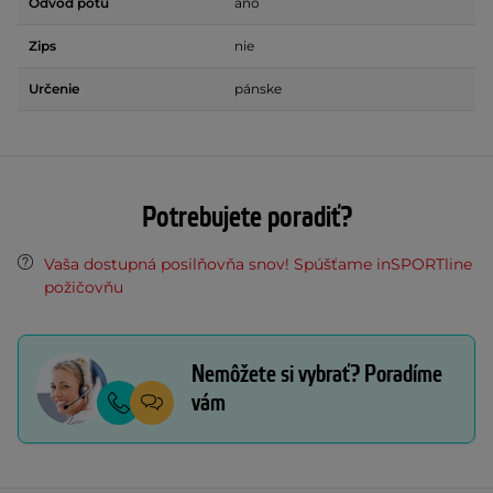
Odvod potu
áno
Zips
nie
Určenie
pánske
Potrebujete poradiť?
Vaša dostupná posilňovňa snov! Spúšťame inSPORTline
požičovňu
Nemôžete si vybrať? Poradíme
vám