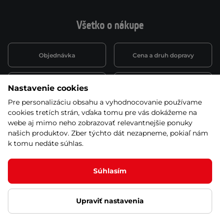
Všetko o nákupe
Objednávka
Cena a druh dopravy
Spôsob platby
Vernostný systém
Nastavenie cookies
Pre personalizáciu obsahu a vyhodnocovanie používame
cookies tretích strán, vďaka tomu pre vás dokážeme na
Montáž a servis
Reklamácie a záruka
webe aj mimo neho zobrazovať relevantnejšie ponuky
našich produktov. Zber týchto dát nezapneme, pokiaľ nám
k tomu nedáte súhlas.
Kariéra
Obchodné podmienky
Súhlasím
Upraviť nastavenia
© 2026 Stores inSPORTline SK, s.r.o. Všetky práva vyhradené
Ochrana osobných údajov
Nastavenie cookies