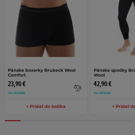
Pánske boxerky Brubeck Wool
Pánske spodky Br
Comfort
Wool
23,90 €
42,90 €
na sklade
na sklade
+ Pridať do košíka
+ Pridať d