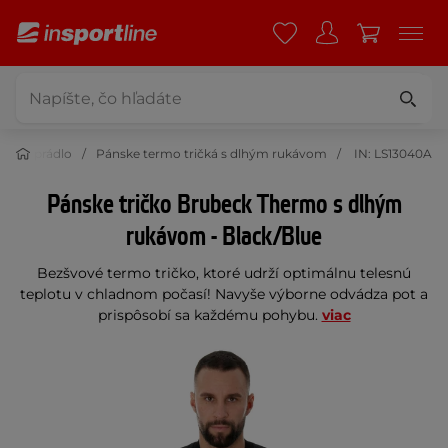
ermo prádlo
Pánske termo tričká s dlhým rukávom
IN: LS13040A
Pánske tričko Brubeck Thermo s dlhým
rukávom - Black/Blue
Bezšvové termo tričko, ktoré udrží optimálnu telesnú
teplotu v chladnom počasí! Navyše výborne odvádza pot a
prispôsobí sa každému pohybu.
viac