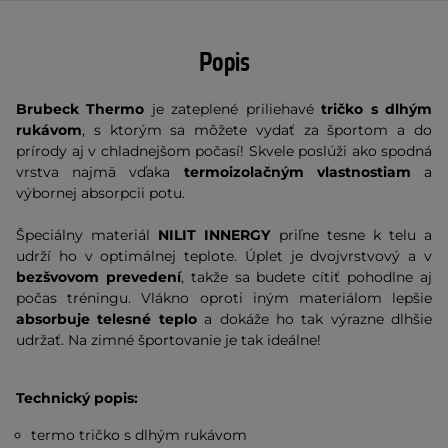
Popis
Brubeck Thermo
je zateplené priliehavé
tričko s dlhým
rukávom
, s ktorým sa môžete vydať za športom a do
prírody aj v chladnejšom počasí! Skvele poslúži ako spodná
vrstva najmä vďaka
termoizolačným vlastnostiam
a
výbornej absorpcii potu.
Špeciálny materiál
NILIT INNERGY
priľne tesne k telu a
udrží ho v optimálnej teplote. Úplet je dvojvrstvový a v
bezšvovom prevedení
, takže sa budete cítiť pohodlne aj
počas tréningu. Vlákno oproti iným materiálom lepšie
absorbuje telesné teplo
a dokáže ho tak výrazne dlhšie
udržať. Na zimné športovanie je tak ideálne!
Technický popis:
termo tričko s dlhým rukávom