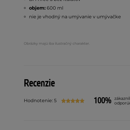
objem:
600 ml
nie je vhodný na umývanie v umývačke
Obrázky majú iba ilustračný charakter.
Recenzie
100%
zákazní
Hodnotenie: 5
odporú