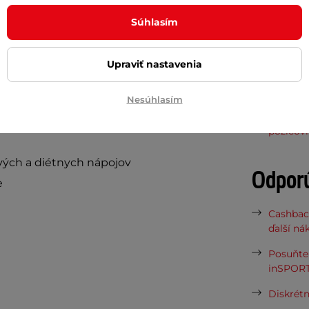
Uzáver
ov.
Súhlasím
Ryska
nicou
, ktorá zaistí presné dávkovanie.
ďaka širokému hrdlu
jednoducho čistí
Upraviť nastavenia
Potreb
Nesúhlasím
Vaša do
požičov
vých a diétnych nápojov
Odpor
e
Cashbac
ďalší ná
Posuňte 
inSPORT
Diskrétn