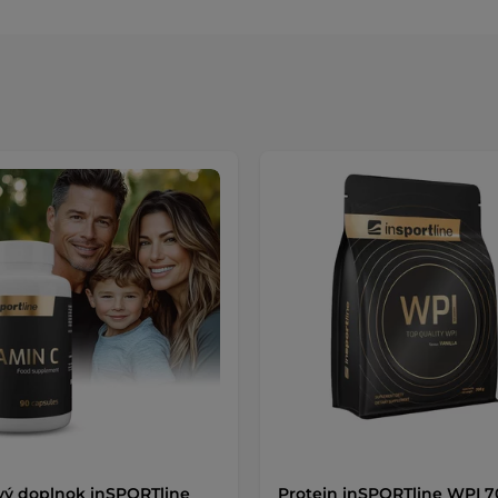
vý doplnok inSPORTline
Protein inSPORTline WPI 