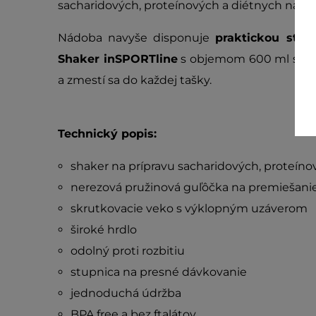
sacharidových, proteínových a diétnych nápoj
Nádoba navyše disponuje
praktickou stup
Shaker inSPORTline
s objemom 600 ml sa v
a zmestí sa do každej tašky.
Technický popis:
shaker na prípravu sacharidových, proteíno
nerezová pružinová guľôčka na premiešani
skrutkovacie veko s výklopným uzáverom
široké hrdlo
odolný proti rozbitiu
stupnica na presné dávkovanie
jednoduchá údržba
BPA free a bez ftalátov