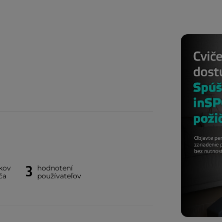
3
kov
hodnotení
ča
používateľov