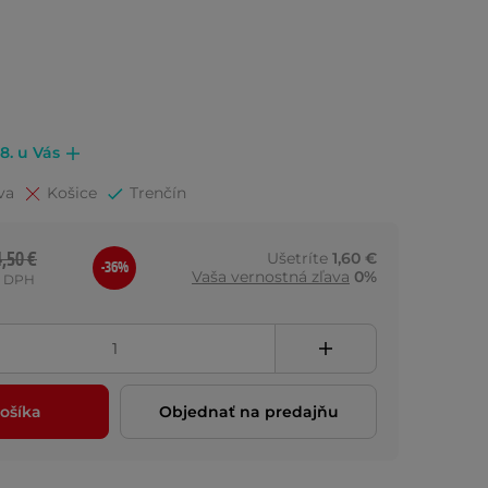
.8. u Vás
va
Košice
Trenčín
4,50 €
Ušetríte
1,60 €
-36%
Vaša vernostná zľava
0%
s DPH
ošíka
Objednať na predajňu