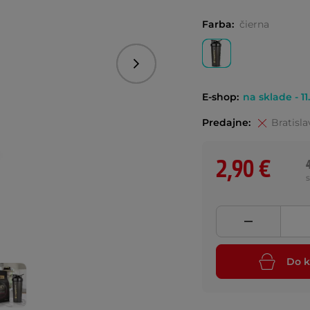
Farba:
čierna
Nasledujúce
E-shop:
na sklade - 11
Predajne:
Bratisla
2,90 €
Do k