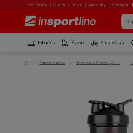
Požičovňa
Outlet
Inlive
Aktuality
Predajne
Fitness
Šport
Cyklistika
Zdravie a krása
Športová a fitness výživa
S