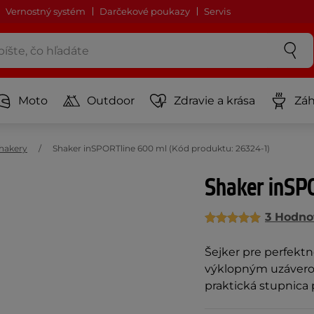
Vernostný systém
Darčekové poukazy
Servis
Moto
Outdoor
Zdravie a krása
Záh
hakery
Shaker inSPORTline 600 ml (Kód produktu: 26324-1)
Shaker inSP
3 Hodno
Šejker pre perfektn
výklopným uzáverom
praktická stupnica