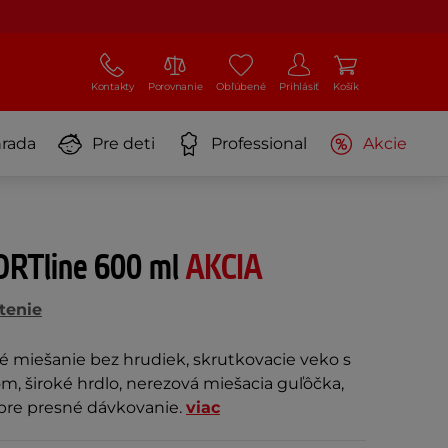
Kontakty
Porovnanie
Obľúbené
Prihlásiť
Košík
rada
Pre deti
Professional
Akcie
ORTline 600 ml
AKCIA
tenie
é miešanie bez hrudiek, skrutkovacie veko s
, široké hrdlo, nerezová miešacia guľôčka,
 pre presné dávkovanie.
viac