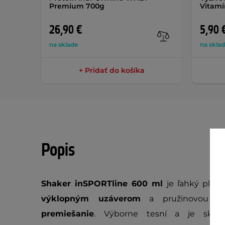
Premium 700g
Vitamí
26,90 €
5,90 
na sklade
na skla
+ Pridať do košíka
Popis
Shaker inSPORTline 600 ml
je ľahký plas
výklopným uzáverom
a pružinovou
g
premiešanie
. Výborne tesní a je skve