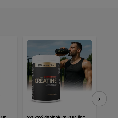
Nasledujú
700g
Výživový doplnok inSPORTline
Výživ