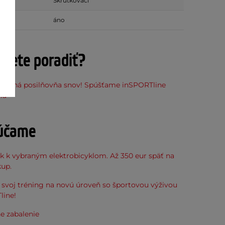
Skrutkovací
áno
ujete poradiť?
stupná posilňovňa snov! Spúšťame inSPORTline
ňu
účame
k k vybraným elektrobicyklom. Až 350 eur späť na
kup.
svoj tréning na novú úroveň so športovou výživou
line!
e zabalenie