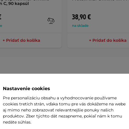
n C, 90 kapsúl
€
38,90 €
de
na sklade
+ Pridať do košíka
+ Pridať do košíka
Parame
Nastavenie cookies
Pre personalizáciu obsahu a vyhodnocovanie používame
cookies tretích strán, vďaka tomu pre vás dokážeme na webe
tový šejker so
skrutkovacím vekom s
Mriežka
aj mimo neho zobrazovať relevantnejšie ponuky našich
uľôčkou
vo vnútri pre
perfektné
produktov. Zber týchto dát nezapneme, pokiaľ nám k tomu
Objem
nedáte súhlas.
lým pomocníkom pri rozmiešavaní