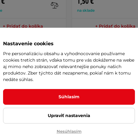
 €
1,50 €
de
na sklade
+ Pridať do košíka
+ Pridať do košíka
Nastavenie cookies
Pre personalizáciu obsahu a vyhodnocovanie používame
cookies tretích strán, vďaka tomu pre vás dokážeme na webe
aj mimo neho zobrazovať relevantnejšie ponuky našich
Potreb
produktov. Zber týchto dát nezapneme, pokiaľ nám k tomu
nedáte súhlas.
Vaša do
va deviatich
rotačných násadiek na
požičov
Súhlasím
ce násadiek slúžia na lepšie uloženie
by sa vytvoril priestor medzi ostatnými
Odpor
Upraviť nastavenia
o priehľadného
polykarbonátu
, ktorý
Nesúhlasím
čanie
znižuje pravdepodobnosť, že sa
Cashbac