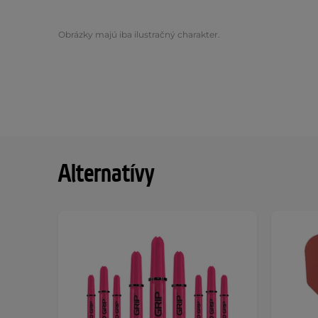
Obrázky majú iba ilustračný charakter.
Alternatívy