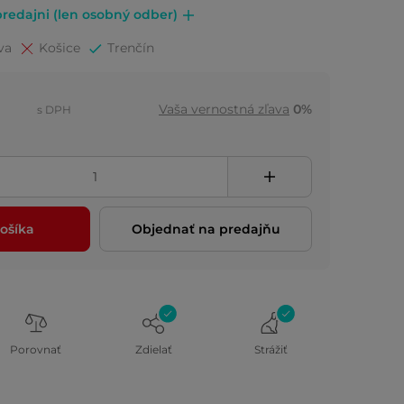
redajni (len osobný odber)
va
Košice
Trenčín
Vaša vernostná zľava
0%
s DPH
ošíka
Objednať na predajňu
Porovnať
Zdielať
Strážiť