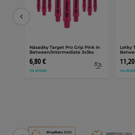
Predchádzajúce
Násadky Target Pro Grip Pink In
Letky 
Between/Intermediate 3x3ks
Betwe
6,80 €
11,20
na sklade
na skla