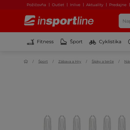
Požičovňa
Outlet
Inlive
Aktuality
Predajne
Fitness
Šport
Cyklistika
Šport
Zábava a Hry
Šípky a terče
Ná