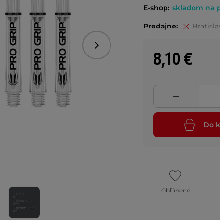
E-shop:
skladom na p
Predajne:
Bratisla
Nasledujúce
8,10 €
Do k
Obľúbené