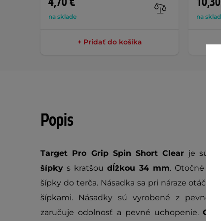
4,70 €
10,30
na sklade
na skla
+ Pridať do košíka
Popis
Target Pro Grip Spin Short Clear
je súpra
šípky
s kratšou
dĺžkou 34 mm
. Otočné kon
šípky do terča. Násadka sa pri náraze otáča, a
šípkami. Násadky sú vyrobené z pevnéh
zaručuje odolnosť a pevné uchopenie.
Otá