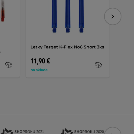
Nasledujú
Letky Target K-Flex No6 Short 3ks
Násad
o
Gripp
11,90 €
4,20 
na sklade
skladom