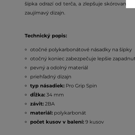
šípka odrazí od terča, a zlepšuje skórovanie.
zaujímavý dizajn.
Technický popis:
otočné polykarbonátové násadky na šípky
otočný koniec zabezpečuje lepšie zapadnuti
pevný a odolný materiál
priehľadný dizajn
typ násadiek:
Pro Grip Spin
dĺžka:
34 mm
závit:
2BA
materiál:
polykarbonát
počet kusov v balení:
9 kusov