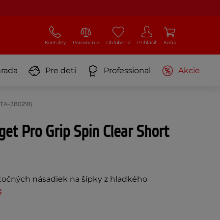
Kontakty
Porovnanie
Obľúbené
Prihlásiť
Košík
rada
Pre deti
Professional
Akcie
 TA-380291)
et Pro Grip Spin Clear Short
točných násadiek na šípky z hladkého
c