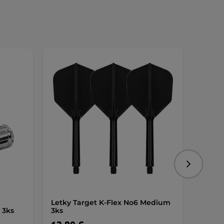
AKCIA
Nasledujú
Letky Target K-Flex No6 Medium
Biliar
 3ks
3ks
Resid