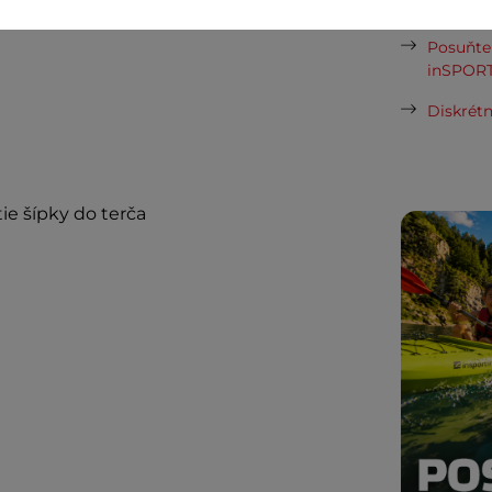
ďalší ná
 Priehľadný materiál dodáva celej šípke
Posuňte 
inSPORT
Diskrétn
e šípky do terča