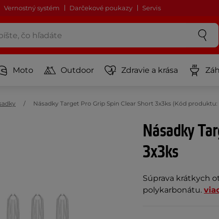
Vernostný systém
Darčekové poukazy
Servis
Moto
Outdoor
Zdravie a krása
Záh
sadky
Násadky Target Pro Grip Spin Clear Short 3x3ks (Kód produktu:
Násadky Targ
3x3ks
Súprava krátkych o
polykarbonátu.
via