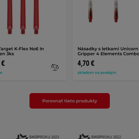
Target K-Flex No6 In
Násadky s letkami Unicorn
en 3ks
Gripper 4 Elements Comb
 €
4,70 €
de
skladom na predajni
Porovnať tieto produkty