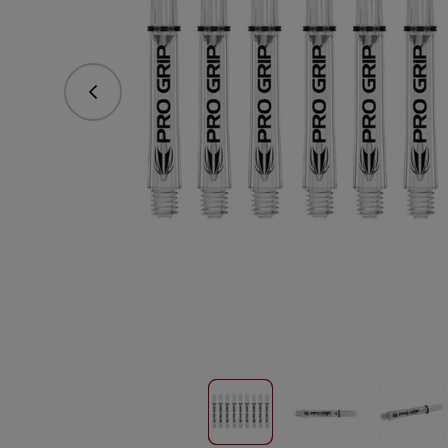
Predchádzajúce