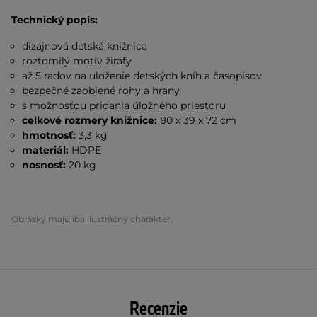
Technický popis:
dizajnová detská knižnica
roztomilý motív žirafy
až 5 radov na uloženie detských kníh a časopisov
bezpečné zaoblené rohy a hrany
s možnosťou pridania úložného priestoru
celkové rozmery knižnice:
80 x 39 x 72 cm
hmotnosť:
3,3 kg
materiál:
HDPE
nosnosť:
20 kg
Obrázky majú iba ilustračný charakter.
Recenzie