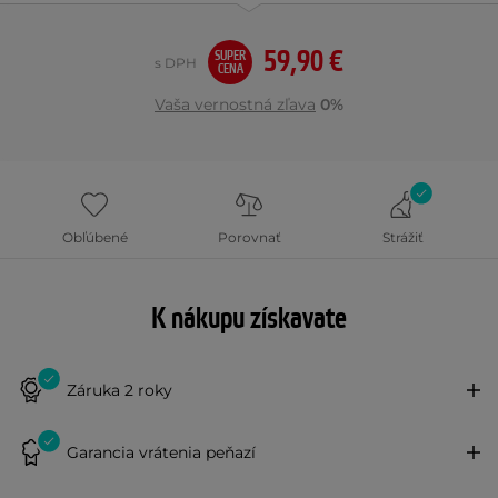
59,90 €
SUPER
s DPH
CENA
Vaša vernostná zľava
0%
Obľúbené
Porovnať
Strážiť
K nákupu získavate
Záruka 2 roky
Garancia vrátenia peňazí