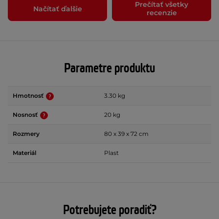
Prečítať všetky
Načítať ďalšie
recenzie
Parametre produktu
Hmotnosť
3.30 kg
Nosnosť
20 kg
Rozmery
80 x 39 x 72 cm
Materiál
Plast
Potrebujete poradiť?