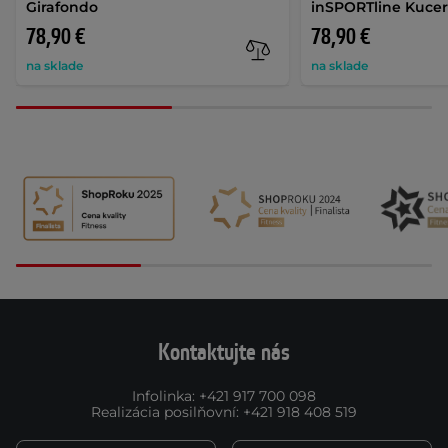
Girafondo
inSPORTline Kucer
78,90 €
78,90 €
na sklade
na sklade
Kontaktujte nás
Infolinka
:
+421 917 700 098
Realizácia posilňovní
:
+421 918 408 519