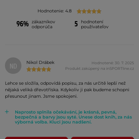
Hodnotenie: 4.8
zákazníkov
hodnotení
96%
5
odporúča
používateľov
Nikol Drábek
Hodnotené: 30. 7. 2025
ND
Produkt zakúpený na inSPORTline.cz
Lehce se složila, odpovídá popisu, za nás určitě lepší než
nějaká veliká dřevotříska. Kdykoliv ji pak budeme schopni
přesunout jinam. Jsme spokojeni.
Naprosto splnila očekávání, je krásná, pevná,
bezpečná a barvy jsou syté. Unese dost knih, za nás
výborná volba. Kluci jsou nadšení.