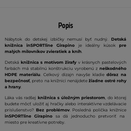
Popis
Nábytok do detskej izbičky nemusí byť nudný.
Detská
knižnica inSPORTline Girapino
je ideálny kúsok
pre
malých milovníkov zvieratiek a kníh
.
Detská
knižnica s motívom žirafy
v krásnych pastelových
farbách má stabilnú konštrukciu vyrobenú z
neškodného
HDPE materiálu
. Celkový dizajn navyše kladie
dôraz na
bezpečnosť
, preto na knižnici nenájdete
žiadne ostré rohy
a hrany
.
Láka vás radšej
knižnica s úložným priestorom
, do ktorej
budete môcť uložiť aj hračky alebo interaktívne vzdelávacie
príslušenstvo?
Bez problémov
. Posledná polička knižnice
inSPORTline Girapino
sa dá jednoducho pretvoriť na
miesto pre kreatívne potreby.