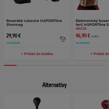
Boxerské rukavice inSPORTline
Elektronický boxe
Shormag
terč inSPORTline
AKCIA
29,90 €
46,90 €
61,90 €
na sklade
na sklade
+ Pridať do košíka
+ Pridať d
Alternatívy