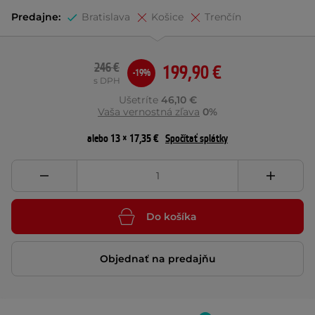
Predajne:
Bratislava
Košice
Trenčín
246 €
199,90 €
-19%
s DPH
Ušetríte
46,10 €
Vaša vernostná zľava
0%
alebo 13 × 17,35 €
Spočítať splátky
Do košíka
Objednať na predajňu