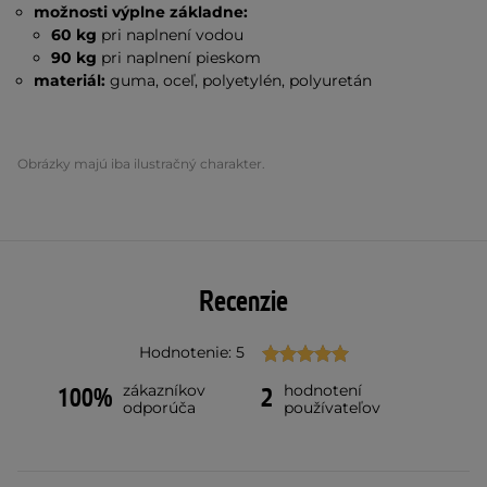
možnosti výplne základne:
60 kg
pri naplnení vodou
90 kg
pri naplnení pieskom
materiál:
guma, oceľ, polyetylén, polyuretán
Obrázky majú iba ilustračný charakter.
Recenzie
Hodnotenie: 5
zákazníkov
hodnotení
100%
2
odporúča
používateľov