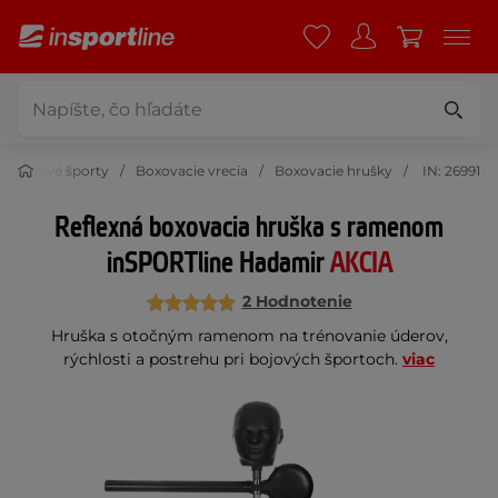
Bojové športy
Boxovacie vrecia
Boxovacie hrušky
IN: 26991
Reflexná boxovacia hruška s ramenom
inSPORTline Hadamir
AKCIA
2 Hodnotenie
Hruška s otočným ramenom na trénovanie úderov,
rýchlosti a postrehu pri bojových športoch.
viac