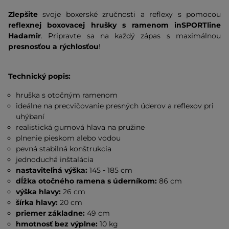
Zlepšite
svoje boxerské zručnosti a reflexy s pomocou
reflexnej boxovacej hrušky s ramenom inSPORTline
Hadamir
. Pripravte sa na každý zápas s maximálnou
presnosťou a rýchlosťou
!
Technický popis:
hruška s otočným ramenom
ideálne na precvičovanie presných úderov a reflexov pri
uhýbaní
realistická gumová hlava na pružine
plnenie pieskom alebo vodou
pevná stabilná konštrukcia
jednoduchá inštalácia
nastaviteľná výška:
145
-
185 cm
dĺžka otočného ramena s úderníkom:
86 cm
výška hlavy:
26 cm
šírka hlavy:
20 cm
priemer základne:
49 cm
hmotnosť bez výplne:
10 kg