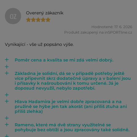
Overený zákazník
OZ
Hodnotené: 17. 6. 2026
Produkt zakúpený na inSPORTline.cz
Vynikající - vše už popsáno výše.
Poměr cena a kvalita se mi zdá velmi dobrý.
Základna je solidní, dá se v případě potřeby ještě
více připevnit skrz dodatečné úpravy a v balení jsou
i přísavky k našroubování k tomu určené. Já je
doposud nevyužil, nebylo zapotřebí.
Hlava Hadamira je velmi dobře zpracovaná a na
pružině se hýbe jen tak akorát (ani příliš ztuha ani
příliš zlehka)
Rameno, které má dvě strany využitelné se
pohybuje bez obtíží a jsou zpracovány také solidně.