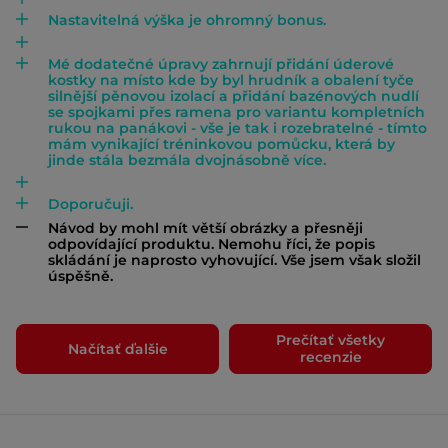
Nastavitelná výška je ohromný bonus.
Mé dodatečné úpravy zahrnují přidání úderové
kostky na místo kde by byl hrudník a obalení tyče
silnější pěnovou izolací a přidání bazénových nudlí
se spojkami přes ramena pro variantu kompletních
rukou na panákovi - vše je tak i rozebratelné - tímto
mám vynikající tréninkovou pomůcku, která by
jinde stála bezmála dvojnásobně více.
Doporučuji.
Návod by mohl mít větší obrázky a přesněji
odpovídající produktu. Nemohu říci, že popis
skládání je naprosto vyhovující. Vše jsem však složil
úspěšně.
Prečítať všetky
Načítať ďalšie
recenzie