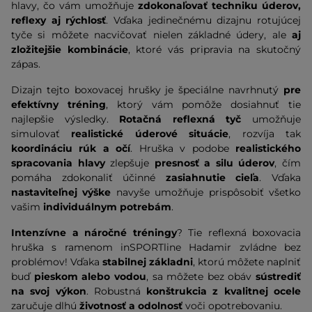
hlavy, čo vám umožňuje
zdokonaľovať techniku úderov,
reflexy aj rýchlosť
. Vďaka jedinečnému dizajnu rotujúcej
tyče si môžete nacvičovať nielen základné údery, ale
aj
zložitejšie kombinácie
, ktoré vás pripravia na skutočný
zápas.
Dizajn tejto boxovacej hrušky je špeciálne navrhnutý
pre
efektívny tréning
, ktorý vám pomôže dosiahnuť tie
najlepšie výsledky.
Rotačná reflexná tyč
umožňuje
simulovať
realistické úderové situácie
, rozvíja tak
koordináciu rúk a očí
. Hruška v podobe
realistického
spracovania hlavy
zlepšuje
presnosť a silu úderov
, čím
pomáha zdokonaliť účinné
zasiahnutie cieľa
. Vďaka
nastaviteľnej výške
navyše umožňuje prispôsobiť všetko
vašim
individuálnym potrebám
.
Intenzívne a náročné tréningy
? Tie reflexná boxovacia
hruška s ramenom inSPORTline Hadamir zvládne bez
problémov! Vďaka
stabilnej základni
, ktorú môžete naplniť
buď
pieskom alebo vodou
, sa môžete bez obáv
sústrediť
na svoj výkon
. Robustná
konštrukcia z kvalitnej ocele
zaručuje dlhú
životnosť a odolnosť
voči opotrebovaniu.