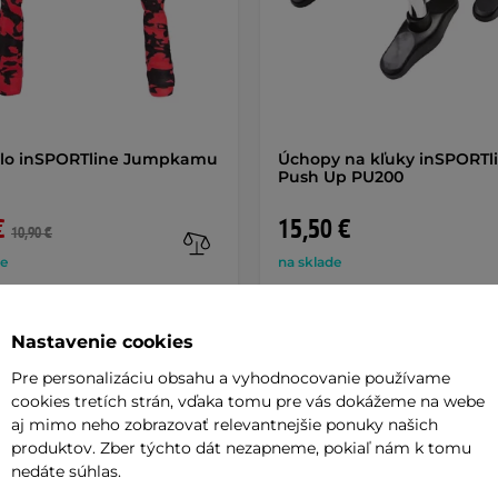
dlo inSPORTline Jumpkamu
Úchopy na kľuky inSPORTl
Push Up PU200
€
15,50 €
10,90 €
de
na sklade
+ Pridať do košíka
+ Pridať do košíka
Nastavenie cookies
Pre personalizáciu obsahu a vyhodnocovanie používame
cookies tretích strán, vďaka tomu pre vás dokážeme na webe
aj mimo neho zobrazovať relevantnejšie ponuky našich
produktov. Zber týchto dát nezapneme, pokiaľ nám k tomu
nedáte súhlas.
Parame