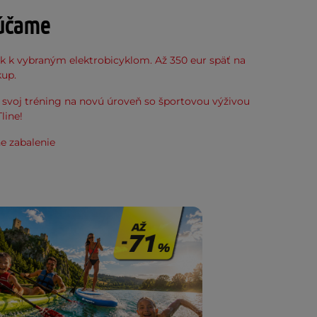
účame
k k vybraným elektrobicyklom. Až 350 eur späť na
kup.
svoj tréning na novú úroveň so športovou výživou
line!
e zabalenie