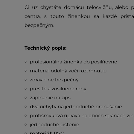
Či už chystáte domácu telocvičňu, alebo 
centra, s touto žinenkou sa každé pris
bezpečným.
Technický popis:
profesionálna žinenka do posilňovne
materiál odolný voči roztrhnutiu
zdravotne bezpečný
prešité a zosilnené rohy
zapínanie na zips
dva úchyty na jednoduché prenášanie
protišmyková úprava na oboch stranách ži
jednoduché čistenie
materiál:
PVC