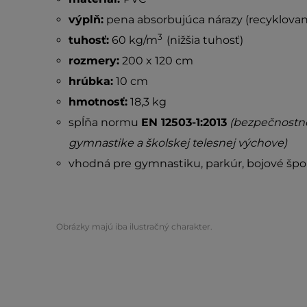
výplň:
pena absorbujúca nárazy (recyklovan
3
tuhosť:
60 kg/m
(nižšia tuhosť)
rozmery:
200 x 120 cm
hrúbka:
10 cm
hmotnosť:
18,3 kg
spĺňa normu
EN 12503-1:2013
(bezpečnostné
gymnastike a školskej telesnej výchove)
vhodná pre gymnastiku, parkúr, bojové šport
Obrázky majú iba ilustračný charakter.