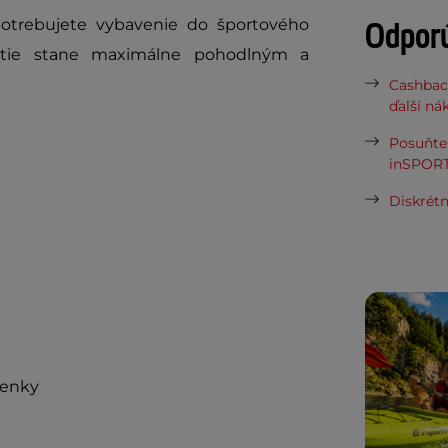
potrebujete vybavenie do športového
Odpor
tátie stane maximálne pohodlným a
Cashbac
ďalší ná
Posuňte 
inSPORT
Diskrétn
nenky