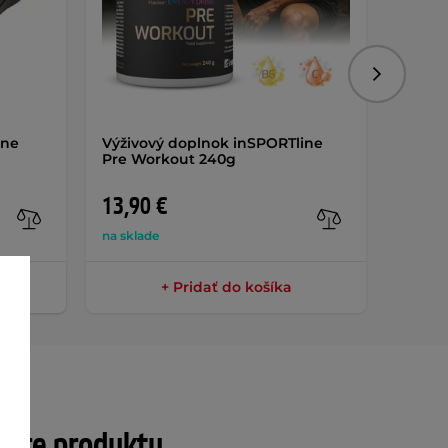
Nasledujú
ine
Výživový doplnok inSPORTline
Viacú
Pre Workout 240g
inSPO
13,90 €
67,9
na sklade
na skla
+ Pridať do košíka
tre produktu