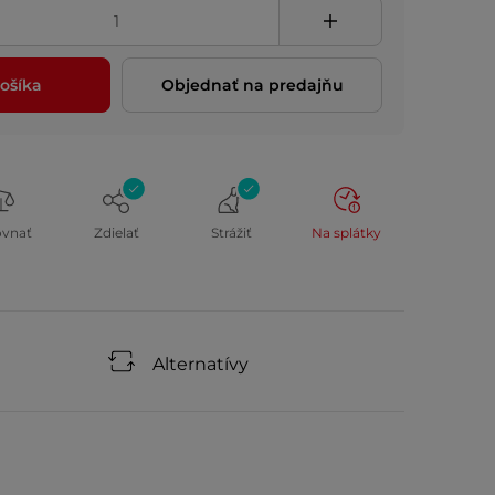
ošíka
Objednať na predajňu
ovnať
Zdielať
Strážiť
Na splátky
Alternatívy