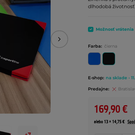
dlhodobá životnosť
Možnosť vrátenia
Nasledujúce
Farba:
čierna
E-shop:
na sklade - 11
Predajne:
Bratisla
169,90 €
alebo 13 × 14,75 €
Spoč