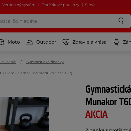
Vernostný systém
Darčekové poukazy
Servis
Moto
Outdoor
Zdravie a krása
Záh
 cvičenie
Gymnastické žinenky
x10 cm - čierna (Kód produktu: 27320-2)
Gymnastická
Munakor T60
AKCIA
Žinenka s protišmyk