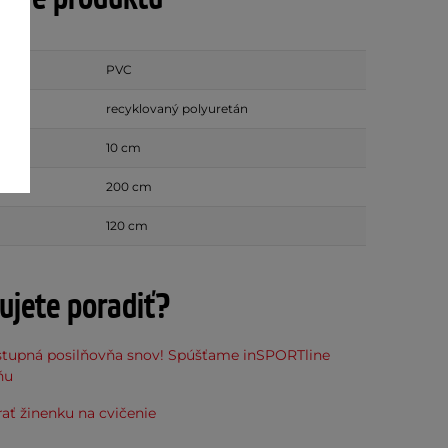
PVC
recyklovaný polyuretán
10 cm
200 cm
120 cm
ujete poradiť?
stupná posilňovňa snov! Spúšťame inSPORTline
ňu
ať žinenku na cvičenie