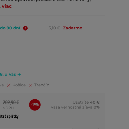
.
viac
 do 90 dní
5,10 €
Zadarmo
.8. u Vás
va
Košice
Trenčín
209,90 €
Ušetríte
40 €
-19%
Vaša vernostná zľava
0%
s DPH
ítať splátky