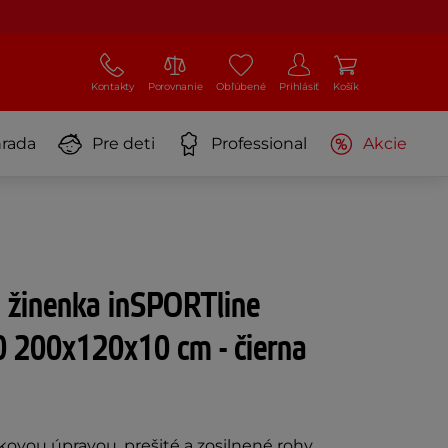
Kontakty
Porovnanie
Obľúbené
Prihlásiť
Košík
rada
Pre deti
Professional
Akcie
 žinenka inSPORTline
 200x120x10 cm - čierna
ovou úpravou, prešité a zosilnené rohy,