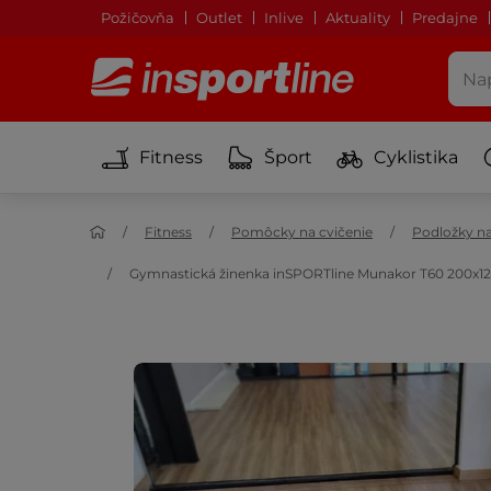
Požičovňa
Outlet
Inlive
Aktuality
Predajne
Fitness
Šport
Cyklistika
Fitness
Pomôcky na cvičenie
Podložky na
Gymnastická žinenka inSPORTline Munakor T60 200x120