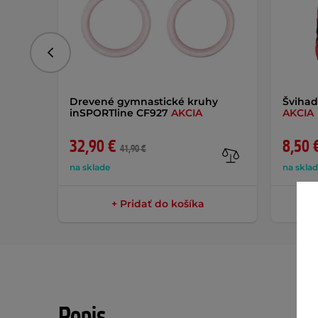
Predchádzajúce
Drevené gymnastické kruhy
Šviha
inSPORTline CF927
AKCIA
AKCIA
32,90 €
8,50 
41,90 €
na sklade
na skla
+ Pridať do košíka
Popis