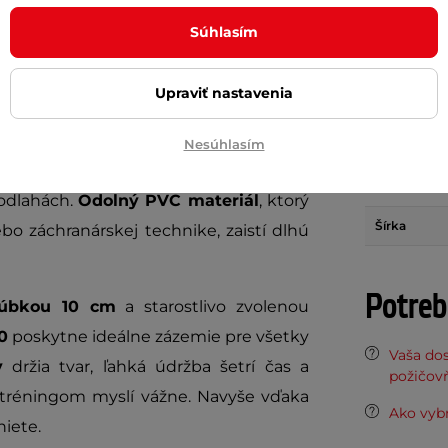
Súhlasím
?
Gymnastická žinenka inSPORTline
Materiál
Upraviť nastavenia
ičenie.
Výplň
vládne tvrdé dopady pri akrobacii,
Nesúhlasím
Hrúbka
išmykovej úprave
na oboch stranách
Dĺžka
podlahách.
Odolný PVC materiál
, ktorý
Šírka
bo záchranárskej technike, zaistí dlhú
Potreb
úbkou 10 cm
a starostlivo zvolenou
0
poskytne ideálne zázemie pre všetky
Vaša do
y
držia tvar, ľahká údržba šetrí čas a
požičov
s tréningom myslí vážne. Navyše vďaka
Ako vybr
iete.