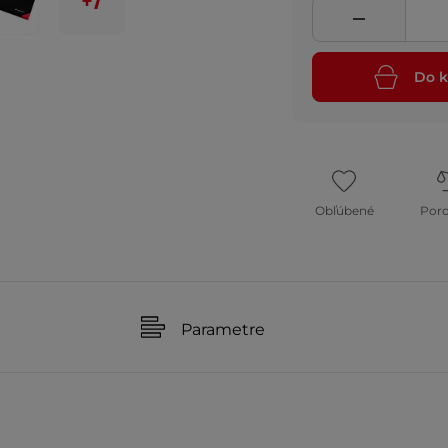
+7
Do k
Obľúbené
Por
Parametre