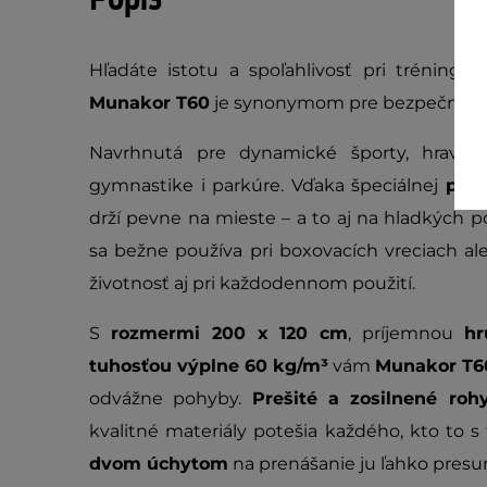
Hľadáte istotu a spoľahlivosť pri tréningu
Munakor T60
je synonymom pre bezpečné cv
Navrhnutá pre dynamické športy, hravo z
gymnastike i parkúre. Vďaka špeciálnej
prot
drží pevne na mieste – a to aj na hladkých 
sa bežne používa pri boxovacích vreciach ale
životnosť aj pri každodennom použití.
S
rozmermi 200 x 120 cm
, príjemnou
hr
tuhosťou výplne 60 kg/m³
vám
Munakor T6
odvážne pohyby.
Prešité a zosilnené roh
kvalitné materiály potešia každého, kto to 
dvom úchytom
na prenášanie ju ľahko presun