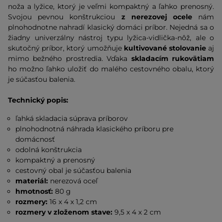
noža a lyžice, ktorý je veľmi kompaktný a ľahko prenosný.
Svojou pevnou konštrukciou
z nerezovej ocele
nám
plnohodnotne nahradí klasický domáci príbor. Nejedná sa o
žiadny univerzálny nástroj typu lyžica-vidlička-nôž, ale o
skutočný príbor, ktorý umožňuje
kultivované stolovanie
aj
mimo bežného prostredia. Vďaka
skladacím rukovätiam
ho možno ľahko uložiť do malého cestovného obalu, ktorý
je súčasťou balenia.
Technický popis:
ľahká skladacia súprava príborov
plnohodnotná náhrada klasického príboru pre
domácnosť
odolná konštrukcia
kompaktný a prenosný
cestovný obal je súčasťou balenia
materiál:
nerezová oceľ
hmotnosť:
80 g
rozmery:
16 x 4 x 1,2 cm
rozmery v zloženom stave:
9,5 x 4 x 2 cm