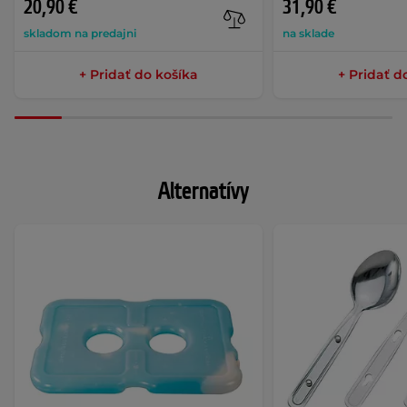
20,90 €
31,90 €
skladom na predajni
na sklade
+ Pridať do košíka
+ Pridať d
Alternatívy