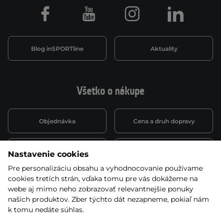
Facebook
Youtube
Instagram
LinkedIn
Blog inSPORTline
Aktuality
Všetko o nákupe
Objednávka
Cena a druh dopravy
Spôsob platby
Vernostný systém
Nastavenie cookies
Pre personalizáciu obsahu a vyhodnocovanie používame
cookies tretích strán, vďaka tomu pre vás dokážeme na
Montáž a servis
Reklamácie a záruka
webe aj mimo neho zobrazovať relevantnejšie ponuky
našich produktov. Zber týchto dát nezapneme, pokiaľ nám
k tomu nedáte súhlas.
Kariéra
Obchodné podmienky