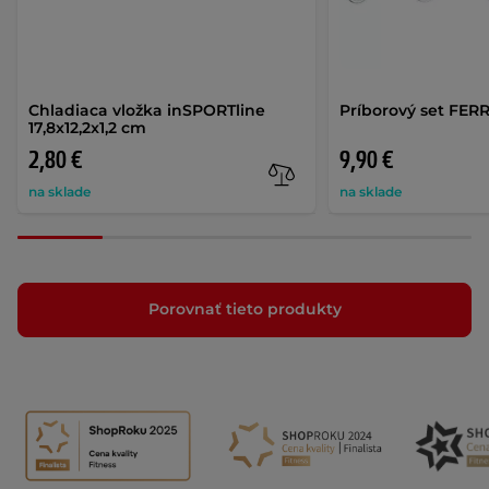
Chladiaca vložka inSPORTline
Príborový set FER
17,8x12,2x1,2 cm
2,80 €
9,90 €
na sklade
na sklade
Porovnať tieto produkty