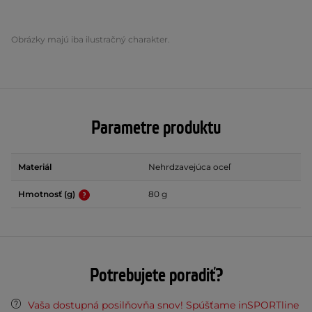
Obrázky majú iba ilustračný charakter.
Parametre produktu
Materiál
Nehrdzavejúca oceľ
Hmotnosť (g)
80 g
Potrebujete poradiť?
Vaša dostupná posilňovňa snov! Spúšťame inSPORTline