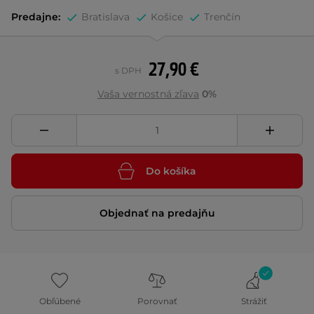
Predajne:
Bratislava
Košice
Trenčín
27,90 €
s DPH
Vaša vernostná zľava
0%
Do košíka
Objednať na predajňu
Obľúbené
Porovnať
Strážiť