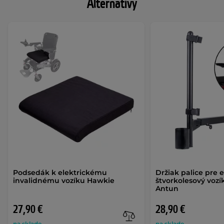
Alternatívy
Podsedák k elektrickému
Držiak palice pre e
invalidnému vozíku Hawkie
štvorkolesový vozí
Antun
27,90 €
28,90 €
na sklade
na sklade