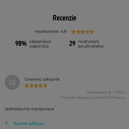
Recenzie
Hodnotenie: 4.9
zákazníkov
hodnotení
98%
29
odporúča
používateľov
Overený zákazník
OZ
Hodnotené: 8. 7. 2025
Produkt zakúpený na inSPORTline.cz
Jednoduchá manipulace
Rychlé přikrytí