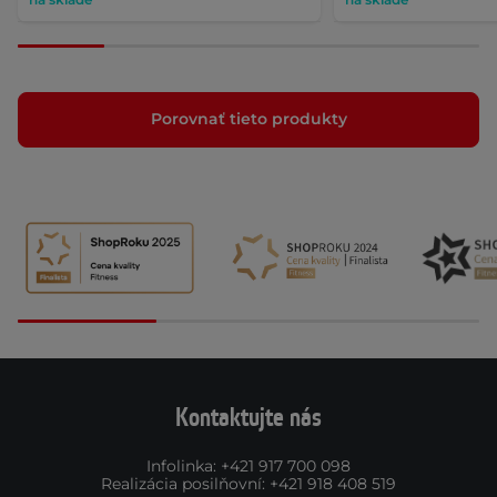
Porovnať tieto produkty
Kontaktujte nás
Infolinka
:
+421 917 700 098
Realizácia posilňovní
:
+421 918 408 519