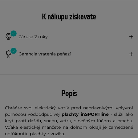
K nákupu získavate
Záruka 2 roky
Garancia vrátenia peňazí
Popis
Chráňte svoj elektrický vozík pred nepriaznivými vplyvmi
pomocou vodoodpudivej
plachty inSPORTline
- slúži ako
kryt proti dažďu, snehu, vetru, slnečným lúčom a prachu.
Vďaka elastickej manžete na dolnom okraji je zamedzené
odfúknutiu plachty z vozíka.