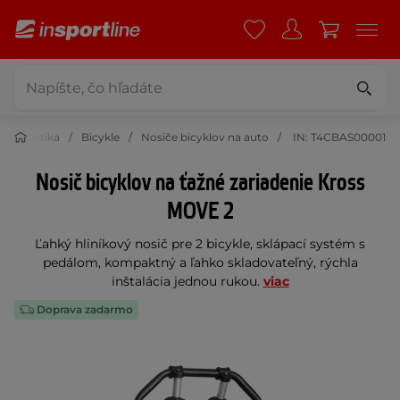
Cyklistika
Bicykle
Nosiče bicyklov na auto
IN: T4CBAS00001
Nosič bicyklov na ťažné zariadenie Kross
MOVE 2
Ľahký hliníkový nosič pre 2 bicykle, sklápací systém s
pedálom, kompaktný a ľahko skladovateľný, rýchla
inštalácia jednou rukou.
viac
Doprava zadarmo