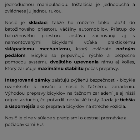
jednoduchou manipuláciou. Inštalácia je jednoduchá a
zvládnete ju jednou rukou.
Nosič je
skladací
, takže ho môžete ľahko uložiť do
batožinového priestoru väčšiny automobilov. Prístup do
batožinového priestoru zostáva zachovaný aj s
namontovanými bicyklami vďaka praktickému
sklápaciemu mechanizmu
, ktorý ovládate
nožným
pedálom
. Bicykle sa pripevňujú rýchlo a bezpečne
pomocou systému
dvojitého
upevnenia
rámu aj kolies,
ktorý zaručuje
maximálnu stabilitu
počas prepravy.
Integrované zámky
zaisťujú zvýšenú bezpečnosť - bicykle
uzamknete k nosiču a nosič k ťažnému zariadeniu.
Výhodou prepravy bicyklov na ťažnom zariadení je aj nižší
odpor vzduchu, čo potvrdili nezávislé testy. Jazda je
tichšia
a úspornejšia
ako preprava bicyklov na streche vozidla.
Nosič je plne v súlade s predpismi o cestnej premávke a
požiadavkami EU.