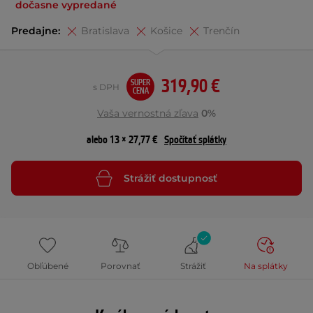
dočasne vypredané
Predajne:
Bratislava
Košice
Trenčín
319,90 €
SUPER
s DPH
CENA
Vaša vernostná zľava
0%
alebo 13 × 27,77 €
Spočítať splátky
Strážiť dostupnosť
Obľúbené
Porovnať
Strážiť
Na splátky