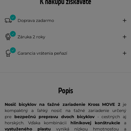
K nákupu získavate
Doprava zadarmo
Záruka 2 roky
Garancia vrátenia peňazí
Popis
Nosič bicyklov na ťažné zariadenie Kross MOVE 2
je
kompaktný a ľahký nosič na ťažné zariadenie určený
pre
bezpečnú prepravu dvoch bicyklov
- cestných aj
horských. Vďaka kombinácii
hliníkovej konštrukcie
a
vystuženého plastu
vyniká nízkou hmotnosťou a