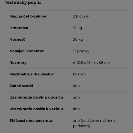
Technický popis:
Max. počet bicyklov
2 bicykle
Hmotnosť
18 kg
Nosnosť
30 kg
Napájací konektor
13 pólový
Rozmery
d110,5 x š54 x v88 cm
Maximálna šírka plášťov
65 mm
Zadné svetlá
áno
Uzamknutie bicykla k nosiču
áno
Uzamknutie nosiča k vozidlu
áno
Sklápací mechanizmus
áno (ovládanie nožným
pedálom)