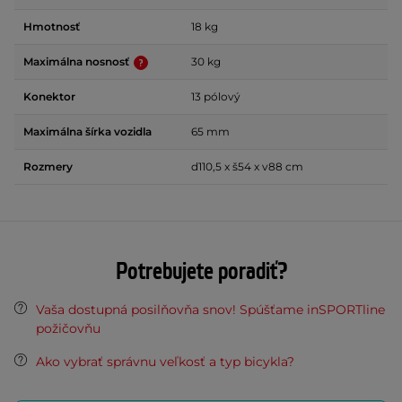
Hmotnosť
18 kg
Maximálna nosnosť
30 kg
Konektor
13 pólový
Maximálna šírka vozidla
65 mm
Rozmery
d110,5 x š54 x v88 cm
Potrebujete poradiť?
Vaša dostupná posilňovňa snov! Spúšťame inSPORTline
požičovňu
Ako vybrať správnu veľkosť a typ bicykla?