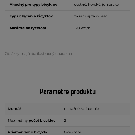
Vhodný pre typy bicyklov
cestné, horské, juniorské
Typ uchytenia bicyklov
za rám aj za koleso
Maximálna rýchlosť
120 km/h
Obrázky majú iba ilustračný charakter.
Parametre produktu
Montáž
na ťažné zariadenie
Maximálny počet bicyklov
2
Priemer rámu bicykla
0-70 mm