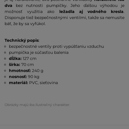
dva
bez nutnosti pumpičky. Jeho ďalšou výhodou je
možnosť využitia ako
ležadla aj vodného kresla
.
Disponuje tiež bezpečnostnými ventilmi, takže sa nemusíte
báť, že by sa vyfúkol.
Technický popis
:
bezpečnostné ventily proti vypúšťaniu vzduchu
pumpička je súčasťou balenia
dĺžka:
127 cm
šírka:
70 cm
hmotnosť:
240 g
nosnosť:
90 kg
materiál:
PVC, sieťovina
Obrázky majú iba ilustračný charakter.