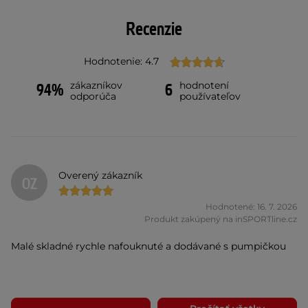
Recenzie
Hodnotenie: 4.7
zákazníkov
hodnotení
94%
6
odporúča
používateľov
Overený zákazník
OZ
Hodnotené: 16. 7. 2026
Produkt zakúpený na inSPORTline.cz
Malé skladné rychle nafouknuté a dodávané s pumpičkou