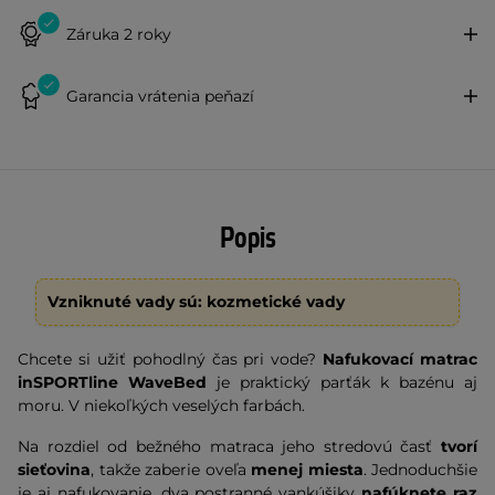
Záruka 2 roky
Garancia vrátenia peňazí
Popis
Vzniknuté vady sú: kozmetické vady
Chcete si užiť pohodlný čas pri vode?
Nafukovací matrac
inSPORTline WaveBed
je praktický parťák k bazénu aj
moru. V niekoľkých veselých farbách.
Na rozdiel od bežného matraca jeho stredovú časť
tvorí
sieťovina
, takže zaberie oveľa
menej miesta
. Jednoduchšie
je aj nafukovanie, dva postranné vankúšiky
nafúknete raz