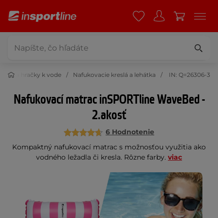
lnky a hračky k vode
Nafukovacie kreslá a lehátka
IN: Q=26306-3
Nafukovací matrac inSPORTline WaveBed -
2.akosť
6 Hodnotenie
Kompaktný nafukovací matrac s možnosťou využitia ako
vodného ležadla či kresla. Rôzne farby.
viac