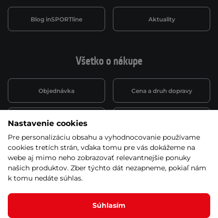
Blog inSPORTline
Aktuality
Všetko o nákupe
Objednávka
Cena a druh dopravy
Spôsob platby
Vernostný systém
Nastavenie cookies
Pre personalizáciu obsahu a vyhodnocovanie používame
cookies tretích strán, vďaka tomu pre vás dokážeme na
Montáž a servis
Reklamácie a záruka
webe aj mimo neho zobrazovať relevantnejšie ponuky
našich produktov. Zber týchto dát nezapneme, pokiaľ nám
k tomu nedáte súhlas.
Kariéra
Obchodné podmienky
Súhlasím