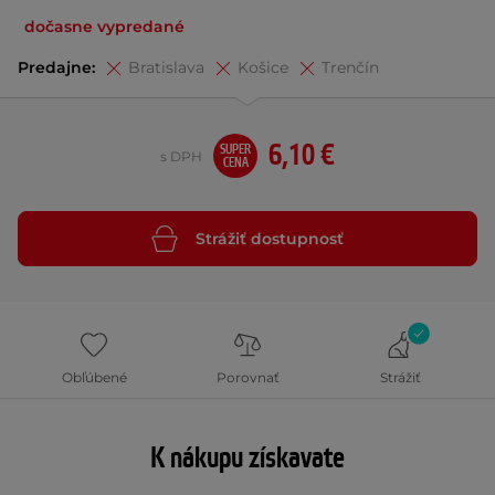
dočasne vypredané
Predajne:
Bratislava
Košice
Trenčín
6,10 €
SUPER
s DPH
CENA
Strážiť dostupnosť
Obľúbené
Porovnať
Strážiť
K nákupu získavate