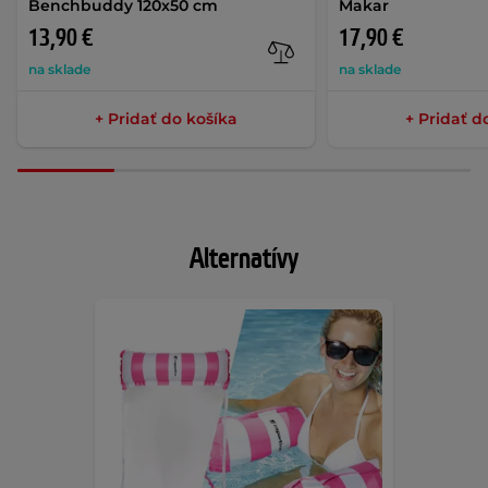
Benchbuddy 120x50 cm
Makar
13,90 €
17,90 €
na sklade
na sklade
+ Pridať do košíka
+ Pridať d
Alternatívy