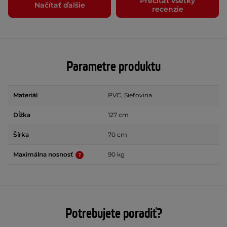
Prečítať všetky
Načítať ďalšie
recenzie
Parametre produktu
Materiál
PVC, Sieťovina
Dĺžka
127 cm
Šírka
70 cm
Maximálna nosnosť
90 kg
Potrebujete poradiť?