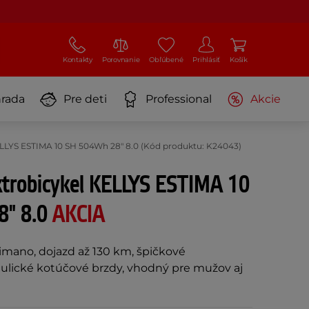
Kontakty
Porovnanie
Obľúbené
Prihlásiť
Košík
rada
Pre deti
Professional
Akcie
ELLYS ESTIMA 10 SH 504Wh 28" 8.0 (Kód produktu: K24043)
ktrobicykel KELLYS ESTIMA 10
8" 8.0
AKCIA
mano, dojazd až 130 km, špičkové
lické kotúčové brzdy, vhodný pre mužov aj