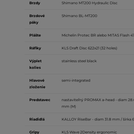
Brzdy
Shimano MT200
Hydraulic Disc
Brzdové
Shimano BL-MT200
páky
Plášte
Michelin Protec BR alebo MITAS Flash 47-
Ráfiky
KLS Draft Disc 622x21 (32 holes)
Výplet
stainless steel black
kolies
Hlavové
semi-integrated
zloženie
Predstavec
nastaviteľný
PROMAX a-head - diam 28.6
mm (M)
Riadidlá
KALLOY RiseBar -
diam 31.8 mm / šírka
Gripy
KLS Wave 2Density
ergonomic