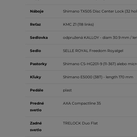
Náboje
Shimano TX505 Disc Center Lock (32 hol
Reťaz
KMC Z1 (118 links)
Sedlovka
odpružená KALLOY - diam 30.9 mm / le
Sedlo
SELLE ROYAL Freedom Royalgel
Pastorky
Shimano CS-HG201-9 (11-36T) alebo micr
Kľuky
Shimano E5000 (38T) - length 170 mm
Pedále
plast
Predné
AXA Compactline 35
svetlo
Zadné
TRELOCK Duo Flat
svetlo