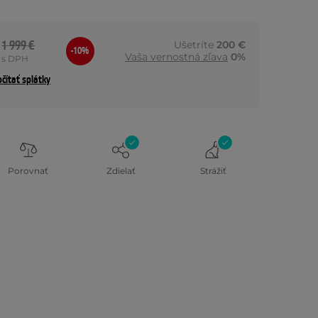
1 999 €
Ušetríte
200 €
-10%
Vaša vernostná zľava
0%
s DPH
čítať splátky
Porovnať
Zdielať
Strážiť