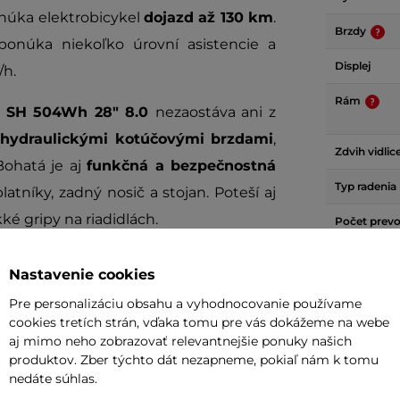
núka elektrobicykel
dojazd až 130 km
.
Brzdy
ponúka niekoľko úrovní asistencie a
Displej
/h.
Rám
10 SH 504Wh 28" 8.0
nezaostáva ani z
ý
hydraulickými kotúčovými brzdami
,
Zdvih vidlic
Bohatá je aj
funkčná a bezpečnostná
Typ radenia
atníky, zadný nosič a stojan. Poteší aj
é gripy na riadidlách.
Počet prev
Odpružená v
504Wh 28" 8.0
je skvelou voľbou na
Nastavenie cookies
ebo na nákupy.
Odpruženie
Pre personalizáciu obsahu a vyhodnocovanie používame
cookies tretích strán, vďaka tomu pre vás dokážeme na webe
Materiál rá
aj mimo neho zobrazovať relevantnejšie ponuky našich
o sú špecifikácia produktov, výbavy,
produktov. Zber týchto dát nezapneme, pokiaľ nám k tomu
Veľkosť kol
nedáte súhlas.
Vidlica