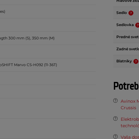
Hlavové zlo
es)
Sedlo
Sedlovka
Predné svet
ngth 300 mm (S), 350 mm (M)
Zadné svet
Blatníky
oSHIFT Marvo CS-H092 (11-36T)
Potreb
Avinox M
Crussis
Elektrob
technoló
Vaša do