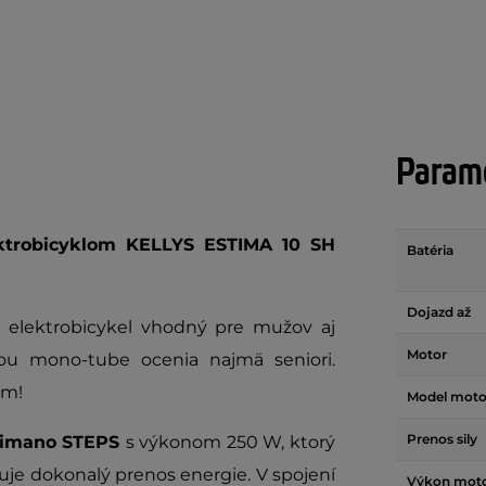
Parame
trobicyklom KELLYS ESTIMA 10 SH
Batéria
Dojazd až
elektrobicykel vhodný pre mužov aj
Motor
ou mono-tube ocenia najmä seniori.
ém!
Model moto
Prenos sily
Shimano STEPS
s výkonom 250 W, ktorý
uje dokonalý prenos energie. V spojení
Výkon mot