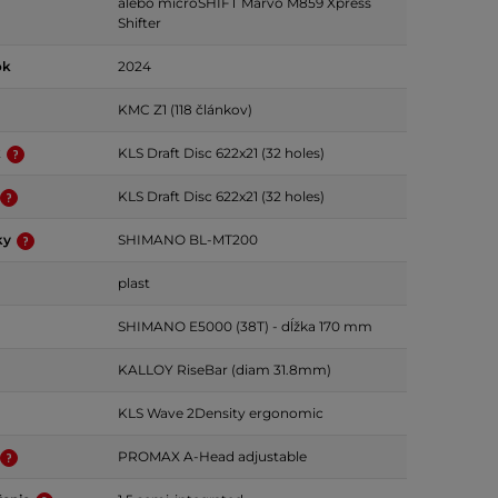
alebo microSHIFT Marvo M859 Xpress
Shifter
ok
2024
KMC Z1 (118 článkov)
k
KLS Draft Disc 622x21 (32 holes)
KLS Draft Disc 622x21 (32 holes)
ky
SHIMANO BL-MT200
plast
SHIMANO E5000 (38T) - dĺžka 170 mm
KALLOY RiseBar (diam 31.8mm)
KLS Wave 2Density ergonomic
PROMAX A-Head adjustable