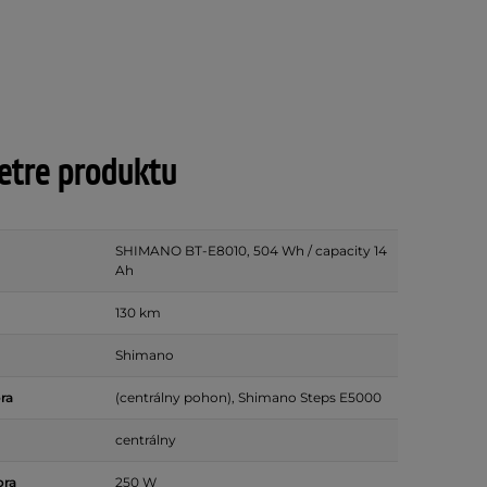
tre produktu
SHIMANO BT-E8010, 504 Wh / capacity 14
Ah
130 km
Shimano
ra
(centrálny pohon), Shimano Steps E5000
centrálny
ora
250 W