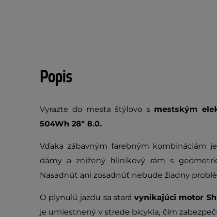
Popis
Vyrazte do mesta štýlovo s
mestským elek
504Wh 28" 8.0.
Vďaka zábavným farebným kombináciám je 
dámy a znížený hliníkový rám s geometri
Nasadnúť ani zosadnúť nebude žiadny probl
O plynulú jazdu sa stará
vynikajúci motor 
je umiestnený v strede bicykla, čím zabezpeč