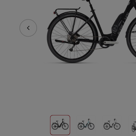
Predchádzajúce