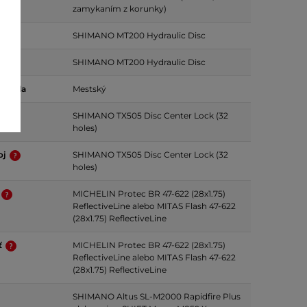
zamykaním z korunky)
a
SHIMANO MT200 Hydraulic Disc
da
SHIMANO MT200 Hydraulic Disc
bicykla
Mestský
j
SHIMANO TX505 Disc Center Lock (32
holes)
oj
SHIMANO TX505 Disc Center Lock (32
holes)
MICHELIN Protec BR 47-622 (28x1.75)
ReflectiveLine alebo MITAS Flash 47-622
(28x1.75) ReflectiveLine
ť
MICHELIN Protec BR 47-622 (28x1.75)
ReflectiveLine alebo MITAS Flash 47-622
(28x1.75) ReflectiveLine
SHIMANO Altus SL-M2000 Rapidfire Plus