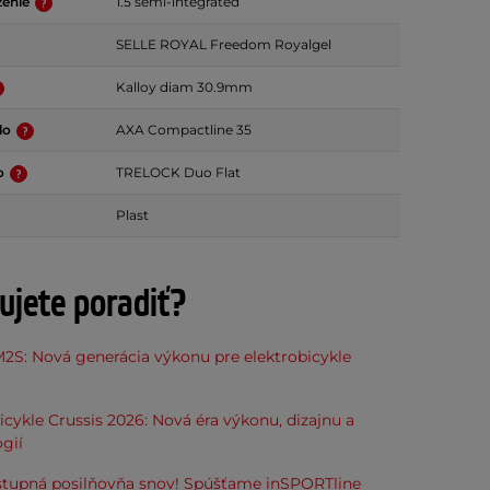
ženie
1.5 semi-integrated
SELLE ROYAL Freedom Royalgel
Kalloy diam 30.9mm
lo
AXA Compactline 35
lo
TRELOCK Duo Flat
Plast
ujete poradiť?
2S: Nová generácia výkonu pre elektrobicykle
icykle Crussis 2026: Nová éra výkonu, dizajnu a
gií
stupná posilňovňa snov! Spúšťame inSPORTline