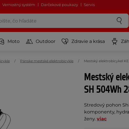
Vernostný systém
Darčekové poukazy
Servis
Moto
Outdoor
Zdravie a krása
Záh
icykle
Pánske mestské elektrobicykle
Mestský elektrobicykel K
Mestský ele
SH 504Wh 2
Stredový pohon Shi
komponenty, hydrau
ženy.
viac