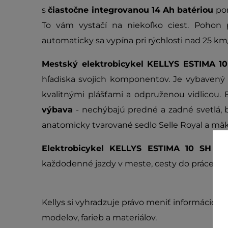
s
čiastočne integrovanou
14 Ah
batériou
po
To vám vystačí na niekoľko ciest. Pohon 
automaticky sa vypína pri rýchlosti nad 25 km
Mestský elektrobicykel KELLYS ESTIMA 
hľadiska svojich komponentov. Je vybaven
kvalitnými plášťami a odpruženou vidlicou. 
výbava
- nechýbajú predné a zadné svetlá, bl
anatomicky tvarované sedlo Selle Royal a mäkk
Elektrobicykel KELLYS ESTIMA 10 SH 
každodenné jazdy v meste, cesty do práce al
Kellys si vyhradzuje právo meniť informácie ak
modelov, farieb a materiálov.