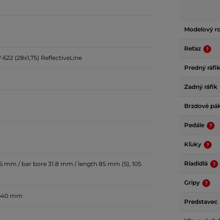
Modelový r
Reťaz
622 (28x1,75) ReflectiveLine
Predný ráfi
Zadný ráfik
Brzdové pá
Pedále
Kľuky
Riadidlá
 mm / bar bore 31.8 mm / length 85 mm (S), 105
Gripy
 640 mm
Predstavec