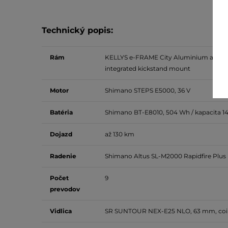
Technický popis:
Rám
KELLYS e-FRAME City Aluminium alloy m
integrated kickstand mount
Motor
Shimano STEPS E5000, 36 V
Batéria
Shimano BT-E8010, 504 Wh / kapacita 1
Dojazd
až 130 km
Radenie
S
himano Altus SL-M2000 Rapidfire Plus
Počet
9
prevodov
Vidlica
SR SUNTOUR NEX-E25 NLO, 63 mm,
coi