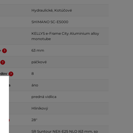
Hydraulické, Kotúčové
SHIMANO SC-E5000
KELLYS e-Frame City Aluminium alloy
monotube
e
63 mm
páčkové
odov
8
idlica
áno
predná vidlica
mu
Hliníkový
ies
28"
SR Suntour NEX-E25 NLO (63 mm, so