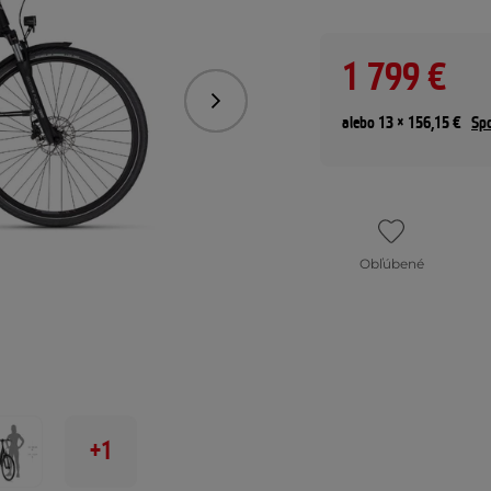
1 799 €
Nasledujúce
alebo 13 × 156,15 €
Spo
Obľúbené
+1