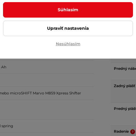
Súhlasím
Zadná brzd
Predná brz
Upraviť nastavenia
onotube, semi-integrated battery, tapered HT,
Typ elektro
Nesúhlasím
Zadný nábo
4 Ah
Predný náb
Zadný plášť
 nebo microSHIFT Marvo M859 Xpress Shifter
Predný pláš
l spring
Radenie