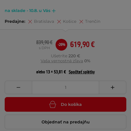
na sklade - 10.8. u Vás
Predajne:
Bratislava
Košice
Trenčín
839,90 €
619,90 €
-26%
s DPH
Ušetríte
220 €
Vaša vernostná zľava
0%
alebo 13 × 53,81 €
Spočítať splátky
Do košíka
Objednať na predajňu