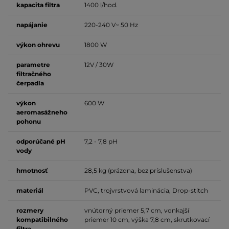
kapacita filtra
1400 l/hod.
napájanie
220-240 V~ 50 Hz
výkon ohrevu
1800 W
parametre
12V / 30W
filtračného
čerpadla
výkon
600 W
aeromasážneho
pohonu
odporúčané pH
7,2 - 7,8 pH
vody
hmotnosť
28,5 kg (prázdna, bez príslušenstva)
materiál
PVC, trojvrstvová laminácia, Drop-stitch
rozmery
vnútorný priemer 5,7 cm, vonkajší
kompatibilného
priemer 10 cm, výška 7,8 cm, skrutkovací
filtra