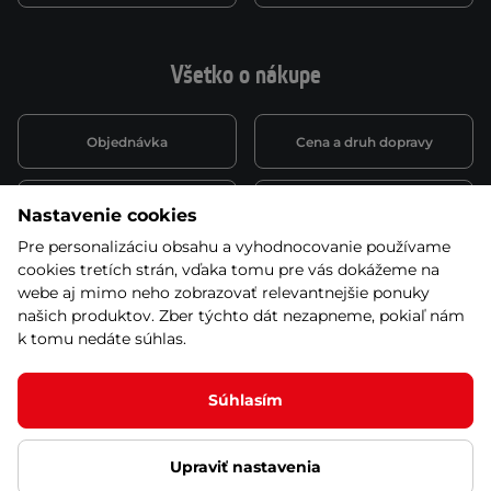
Všetko o nákupe
Objednávka
Cena a druh dopravy
Spôsob platby
Vernostný systém
Nastavenie cookies
Pre personalizáciu obsahu a vyhodnocovanie používame
cookies tretích strán, vďaka tomu pre vás dokážeme na
Montáž a servis
Reklamácie a záruka
webe aj mimo neho zobrazovať relevantnejšie ponuky
našich produktov. Zber týchto dát nezapneme, pokiaľ nám
k tomu nedáte súhlas.
Kariéra
Obchodné podmienky
Súhlasím
Upraviť nastavenia
© 2026 Stores inSPORTline SK, s.r.o. Všetky práva vyhradené