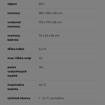
objem
910 l
rozmery
180 x 180 x 65 cm
vnútorné
170 x 170 x 65 cm
rozmery
rozmery
72 x 52 x 65 cm
balenia
dĺžka kábla
5,2 m
max. hĺbka vody
42
počet
130
vzduchových
trysiek
maximálna
40 °C
teplota
rýchlosť ohrevu
1 - 1,5 °C za hodinu