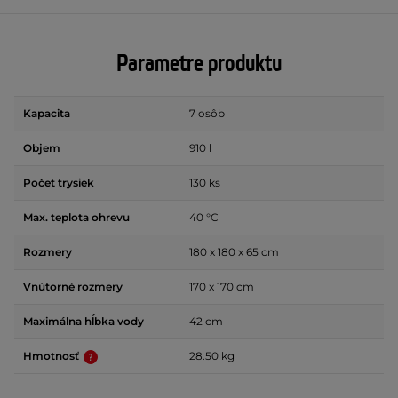
Parametre produktu
Kapacita
7 osôb
Objem
910 l
Počet trysiek
130 ks
Max. teplota ohrevu
40 °C
Rozmery
180 x 180 x 65 cm
Vnútorné rozmery
170 x 170 cm
Maximálna hĺbka vody
42 cm
Hmotnosť
28.50 kg