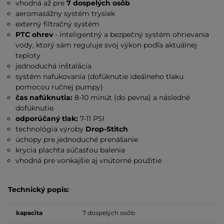
vhodná až pre
7 dospelých osôb
aeromasážny systém trysiek
externý filtračný systém
PTC ohrev
- inteligentný a bezpečný systém ohrievania
vody, ktorý sám reguluje svoj výkon podľa aktuálnej
teploty
jednoduchá inštalácia
systém nafukovania (dofúknutie ideálneho tlaku
pomocou ručnej pumpy)
čas nafúknutia:
8-10 minút (do pevna) a následné
dofúknutie
odporúčaný tlak:
7-11 PSI
technológia výroby
Drop-Stitch
úchopy pre jednoduché prenášanie
krycia plachta súčasťou balenia
vhodná pre vonkajšie aj vnútorné použitie
Technický popis:
kapacita
7 dospelých osôb