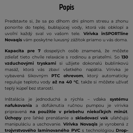
Popis
Predstavte si, že sa po dlhom dni plnom stresu a zhonu
ponoríte do teplej, bublajúcej vody, ktorá vás obklopí a
uvoľní každý sval vo vašom tele.
Vírivka inSPORTline
Novaqis
vám poskytne luxusný zážitok priamo u vás doma.
Kapacita pre 7
dospelých osôb znamená, že môžete
zdieľať tieto chvíle relaxácie s rodinou a priateľmi. So
130
vzduchovými tryskami
si užijete dokonalú bublinkovú
masáž, ktorá vás zbaví všetkého napätia. Vírivka je
vybavená šikovným
PTC ohrevom
, ktorý automaticky
reguluje teplotu vody
až na 40 °C
, takže si môžete užívať
teplý kúpeľ bez starostí.
Inštalácia je jednoduchá a rýchla – vďaka
systému
nafukovania
a dofúknutia ručnou pumpou je vírivka
pripravená
na použitie v priebehu niekoľkých minút
.
Úchopy
pre ľahké prenášanie a
skladovací vak
uľahčujú
manipuláciu a uschovanie.
Vírivka Novaqis
je vyrobená z
trojvrstvového laminovaného PVC
s technológiou
Drop-