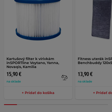
Kartušový filter k vírivkám
Fitness uterák in
inSPORTline Voytano, Yanna,
Benchbuddy 120x
Novaqis, Kamilia
15,90 €
13,90 €
na sklade
na sklade
+ Pridať do košíka
+ Pridať d