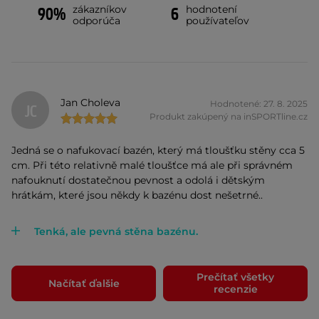
zákazníkov
hodnotení
90%
6
odporúča
používateľov
Jan Choleva
Hodnotené: 27. 8. 2025
JC
Produkt zakúpený na inSPORTline.cz
Jedná se o nafukovací bazén, který má tloušťku stěny cca 5
cm. Při této relativně malé tloušťce má ale při správném
nafouknutí dostatečnou pevnost a odolá i dětským
hrátkám, které jsou někdy k bazénu dost nešetrné..
Tenká, ale pevná stěna bazénu.
Prečítať všetky
Načítať ďalšie
recenzie