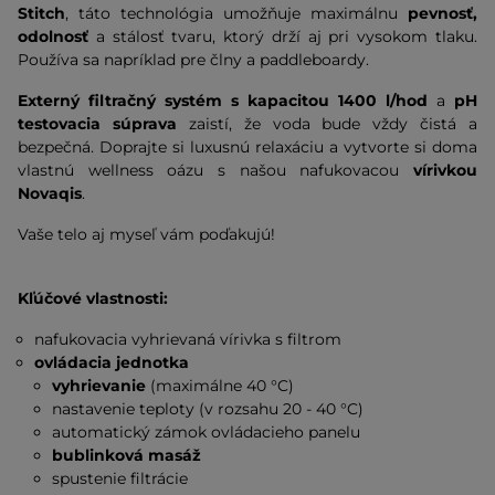
Stitch
, táto technológia umožňuje maximálnu
pevnosť,
odolnosť
a stálosť tvaru, ktorý drží aj pri vysokom tlaku.
Používa sa napríklad pre člny a paddleboardy.
Externý filtračný systém s kapacitou 1400 l/hod
a
pH
testovacia súprava
zaistí, že voda bude vždy čistá a
bezpečná. Doprajte si luxusnú relaxáciu a vytvorte si doma
vlastnú wellness oázu s našou nafukovacou
vírivkou
Novaqis
.
Vaše telo aj myseľ vám poďakujú!
Kľúčové vlastnosti:
nafukovacia vyhrievaná vírivka s filtrom
ovládacia jednotka
vyhrievanie
(maximálne 40 °C)
nastavenie teploty (v rozsahu 20 - 40 °C)
automatický zámok ovládacieho panelu
bublinková masáž
spustenie filtrácie