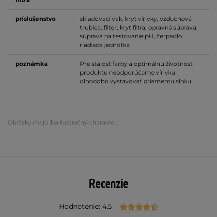
príslušenstvo
skladovací vak, kryt vírivky, vzduchová
trubica, filter, kryt filtra, opravná súprava,
súprava na testovanie pH, čerpadlo,
riadiaca jednotka
poznámka
Pre stálosť farby a optimálnu životnosť
produktu neodporúčame vírivku
dlhodobo vystavovať priamemu slnku.
Obrázky majú iba ilustračný charakter.
Recenzie
Hodnotenie: 4.5