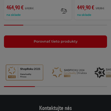
464,90 €
449,90 €
619,90 €
549,90 €
na sklade
na sklade
Porovnať tieto produkty
Kontaktujte nás