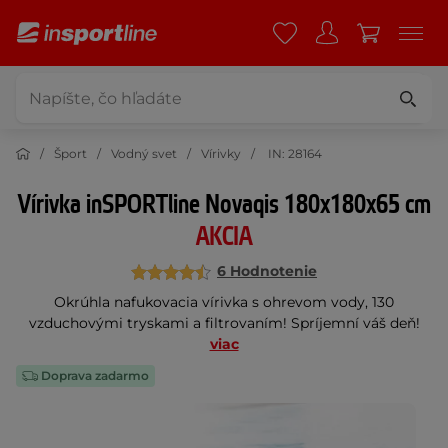
Šport
Vodný svet
Vírivky
IN: 28164
Vírivka inSPORTline Novaqis 180x180x65 cm
AKCIA
6 Hodnotenie
Okrúhla nafukovacia vírivka s ohrevom vody, 130
vzduchovými tryskami a filtrovaním! Spríjemní váš deň!
viac
Doprava zadarmo