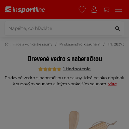
Domáce a vonkajšie sauny
Príslušenstvo k saunám
IN: 28375
Drevené vedro s naberačkou
1 Hodnotenie
Prídavné vedro s naberačkou do sauny. Ideálne ako doplnok
k sudovým saunám a iným vonkajším saunám.
viac