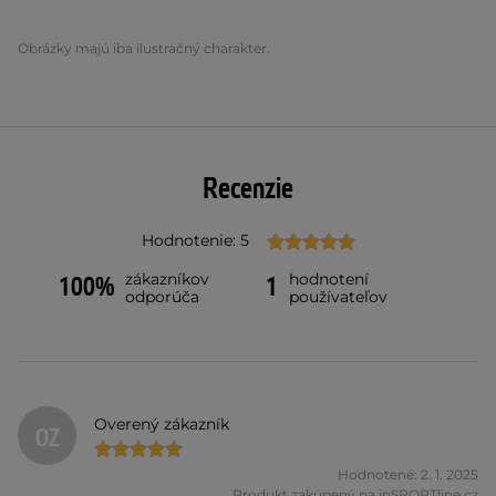
Obrázky majú iba ilustračný charakter.
Recenzie
Hodnotenie: 5
zákazníkov
hodnotení
100%
1
odporúča
používateľov
Overený zákazník
OZ
Hodnotené: 2. 1. 2025
Produkt zakúpený na inSPORTline.cz