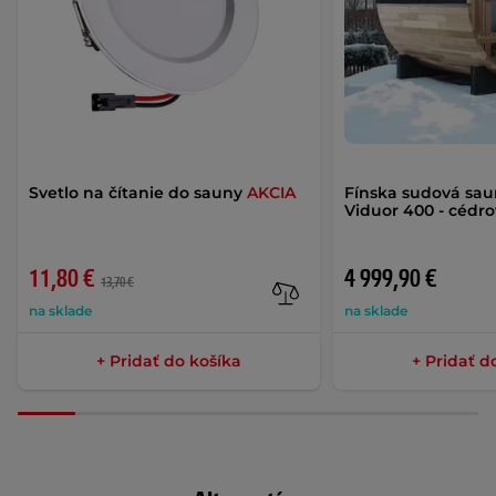
Svetlo na čítanie do sauny
AKCIA
Fínska sudová sau
Viduor 400 - cédr
11,80 €
4 999,90 €
13,70 €
na sklade
na sklade
+ Pridať do košíka
+ Pridať d