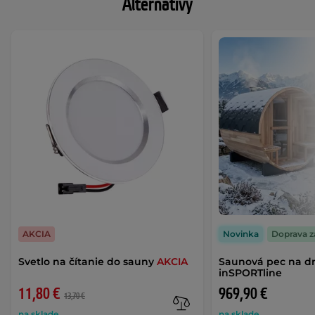
Alternatívy
AKCIA
Novinka
Doprava 
Svetlo na čítanie do sauny
AKCIA
Saunová pec na d
inSPORTline
11,80 €
969,90 €
13,70 €
na sklade
na sklade