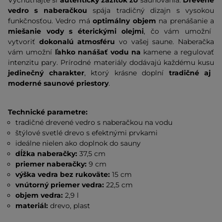
Vychutnajte si
autentický zážitok zo
saunovania.
Drevené
vedro s naberačkou
spája tradičný dizajn s vysokou
funkčnosťou. Vedro má
optimálny objem
na prenášanie a
miešanie vody s éterickými olejmi
, čo vám umožní
vytvoriť
dokonalú atmosféru
vo vašej saune. Naberačka
vám umožní
ľahko nanášať vodu na
kamene a regulovať
intenzitu pary. Prírodné materiály dodávajú každému kusu
jedinečný charakter
, ktorý krásne doplní
tradičné aj
moderné saunové priestory
.
Technické parametre:
tradičné drevené vedro s naberačkou na vodu
štýlové svetlé drevo s efektnými prvkami
ideálne nielen ako doplnok do sauny
dĺžka naberačky:
37,5 cm
priemer naberačky:
9 cm
výška vedra bez rukoväte:
15 cm
vnútorný priemer vedra:
22,5 cm
objem vedra:
2,9 l
materiál:
drevo, plast