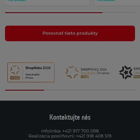
Porovnať tieto produkty
Kontaktujte nás
Infolinka
:
+421 917 700 098
Realizácia posilňovní
:
+421 918 408 519